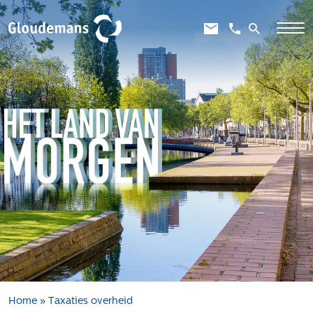
Expertises
Gebiedsontwikkeling
Gebiedseconomie
Grondstrategie en -verwerving
Taxaties overheid
Taxaties zakelijk
Schadevergoedingsrecht
Rentmeesterij
Transities
Aanbesteden en selecteren
Home
»
Taxaties overheid