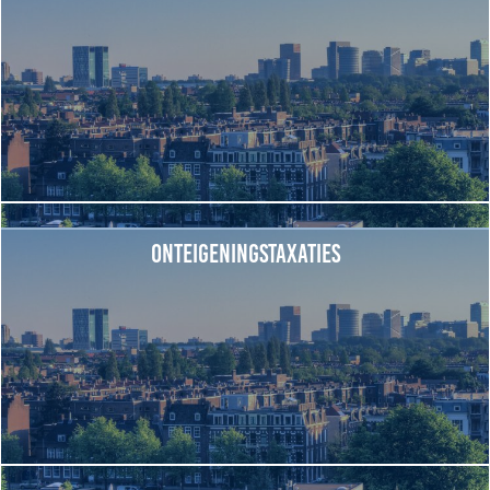
Het verhaal van Gloudemans
Onze mensen
Werken bij Gloudemans
Actueel
Nieuws
Blogs
Uitspraken
Onteigeningstaxaties
Werken bij
Vacatures
Contact
Klachten
Privacyverklaring
Proclaimer