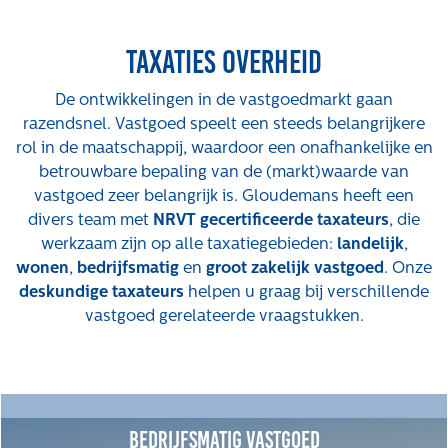
Projecten
Taxaties overheid
Tender-light voormalige St. Josefschool in
Brunssum
De ontwikkelingen in de vastgoedmarkt gaan
Tender-light Amundsenstraat Valkenswaard
razendsnel. Vastgoed speelt een steeds belangrijkere
Concurrentiegerichte dialoog en tenderstrategie
rol in de maatschappij, waardoor een onafhankelijke en
Hoge Woerd in Ewijk
betrouwbare bepaling van de (markt)waarde van
Pachtbeleid gemeente Valkenswaard: duurzame
vastgoed zeer belangrijk is. Gloudemans heeft een
pacht als instrument voor landbouw- en
divers team met
NRVT gecertificeerde taxateurs
, die
watertransitie
werkzaam zijn op alle taxatiegebieden:
landelijk
,
Strategisch grondbeleid als motor voor
wonen
,
bedrijfsmatig
en
groot zakelijk vastgoed
. Onze
woningbouwversnelling Gemeente Vught
deskundige taxateurs
helpen u graag bij verschillende
vastgoed gerelateerde vraagstukken.
Over ons
Maatschappelijk
Regeling van Rentmeesters 2020
Klachtenbehandeling Procedure (KBP)
Bedrijfsmatig vastgoed