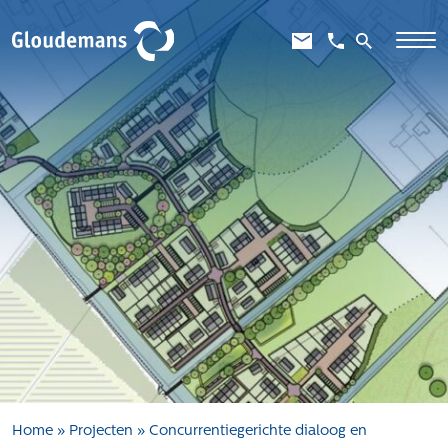
Expertises
Gebiedsontwikkeling
Gebiedseconomie
Grondstrategie en -verwerving
Taxaties overheid
Taxaties zakelijk
Schadevergoedingsrecht
Rentmeesterij
Transities
Aanbesteden en selecteren
Home
»
Projecten
»
Concurrentiegerichte dialoog en