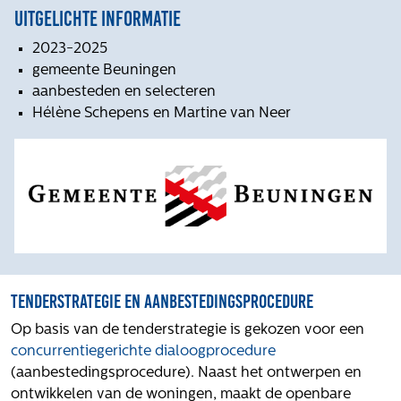
Het verhaal van Gloudemans
Uitgelichte informatie
Onze mensen
2023-2025
Werken bij Gloudemans
gemeente Beuningen
Actueel
aanbesteden en selecteren
Hélène Schepens en Martine van Neer
Nieuws
Blogs
Uitspraken
Werken bij
Vacatures
Contact
Tenderstrategie en aanbestedingsprocedure
Klachten
Op basis van de tenderstrategie is gekozen voor een
Privacyverklaring
concurrentiegerichte dialoogprocedure
Proclaimer
(aanbestedingsprocedure). Naast het ontwerpen en
ontwikkelen van de woningen, maakt de openbare