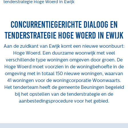
tenderstrategie Hoge Woerd in Ewijk
Projecten
Tender-light voormalige St. Josefschool in
Concurrentiegerichte dialoog en
Brunssum
Tender-light Amundsenstraat Valkenswaard
tenderstrategie Hoge Woerd in Ewijk
Concurrentiegerichte dialoog en tenderstrategie
Hoge Woerd in Ewijk
Aan de zuidkant van Ewijk komt een nieuwe woonbuurt:
Pachtbeleid gemeente Valkenswaard: duurzame
Hoge Woerd
. Een duurzame woonwijk met veel
pacht als instrument voor landbouw- en
verschillende type woningen omgeven door groen. De
watertransitie
Hoge Woerd moet voorzien in de
woningbehoefte
in de
omgeving met in totaal 150 nieuwe woningen, waarvan
Strategisch grondbeleid als motor voor
41 woningen voor de
woningcorporatie Woonwaarts
.
woningbouwversnelling Gemeente Vught
Het
tenderteam
heeft de gemeente Beuningen begeleid
Over ons
bij het opstellen van de tenderstrategie en de
aanbestedingsprocedure voor het gebied.
Maatschappelijk
Regeling van Rentmeesters 2020
Klachtenbehandeling Procedure (KBP)