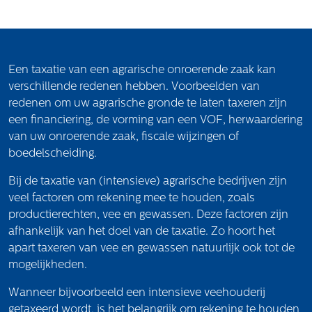
Het verhaal van Gloudemans
Onze mensen
Werken bij Gloudemans
Actueel
Een taxatie van een agrarische onroerende zaak kan
verschillende redenen hebben. Voorbeelden van
Nieuws
redenen om uw agrarische gronde te laten taxeren zijn
Blogs
een financiering, de vorming van een VOF, herwaardering
Uitspraken
van uw onroerende zaak, fiscale wijzingen of
boedelscheiding.
Werken bij
Bij de taxatie van (intensieve) agrarische bedrijven zijn
Vacatures
veel factoren om rekening mee te houden, zoals
productierechten, vee en gewassen. Deze factoren zijn
Contact
afhankelijk van het doel van de taxatie. Zo hoort het
apart taxeren van vee en gewassen natuurlijk ook tot de
Klachten
mogelijkheden.
Privacyverklaring
Proclaimer
Wanneer bijvoorbeeld een intensieve veehouderij
getaxeerd wordt, is het belangrijk om rekening te houden