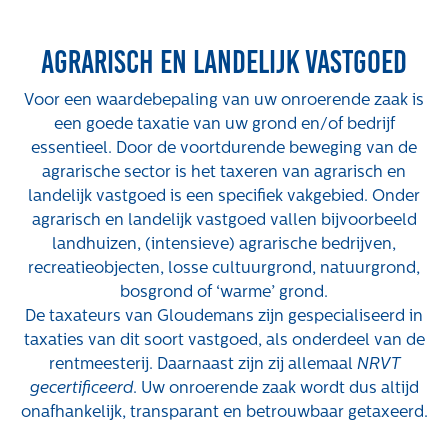
Projecten
Agrarisch en landelijk vastgoed
Tender-light voormalige St. Josefschool in
Brunssum
Voor een waardebepaling van uw onroerende zaak is
Tender-light Amundsenstraat Valkenswaard
een goede taxatie van uw grond en/of bedrijf
Concurrentiegerichte dialoog en tenderstrategie
essentieel. Door de voortdurende beweging van de
Hoge Woerd in Ewijk
agrarische sector is het taxeren van agrarisch en
Pachtbeleid gemeente Valkenswaard: duurzame
landelijk vastgoed is een specifiek vakgebied. Onder
pacht als instrument voor landbouw- en
agrarisch en landelijk vastgoed vallen bijvoorbeeld
watertransitie
landhuizen, (intensieve) agrarische bedrijven,
Strategisch grondbeleid als motor voor
recreatieobjecten, losse cultuurgrond, natuurgrond,
woningbouwversnelling Gemeente Vught
bosgrond of ‘warme’ grond.
De taxateurs van Gloudemans zijn gespecialiseerd in
Over ons
taxaties van dit soort vastgoed, als onderdeel van de
rentmeesterij. Daarnaast zijn zij allemaal
NRVT
Maatschappelijk
gecertificeerd
. Uw onroerende zaak wordt dus altijd
Regeling van Rentmeesters 2020
onafhankelijk, transparant en betrouwbaar getaxeerd.
Klachtenbehandeling Procedure (KBP)