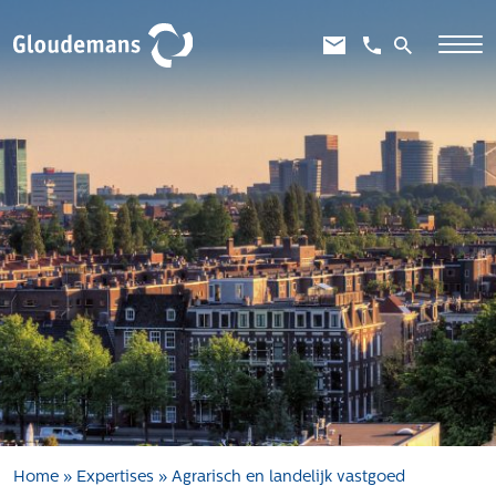
Expertises
Gebiedsontwikkeling
Gebiedseconomie
Grondstrategie en -verwerving
Taxaties overheid
Taxaties zakelijk
Schadevergoedingsrecht
Rentmeesterij
Transities
Aanbesteden en selecteren
Home
»
Expertises
»
Agrarisch en landelijk vastgoed