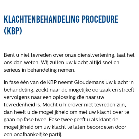
Projecten
Klachtenbehandeling Procedure
Tender-light voormalige St. Josefschool in
Brunssum
(KBP)
Tender-light Amundsenstraat Valkenswaard
Concurrentiegerichte dialoog en tenderstrategie
Hoge Woerd in Ewijk
Bent u niet tevreden over onze dienstverlening, laat het
Pachtbeleid gemeente Valkenswaard: duurzame
ons dan weten. Wij zullen uw klacht altijd snel en
pacht als instrument voor landbouw- en
serieus in behandeling nemen.
watertransitie
Strategisch grondbeleid als motor voor
In fase één van de KBP neemt Gloudemans uw klacht in
woningbouwversnelling Gemeente Vught
behandeling, zoekt naar de mogelijke oorzaak en streeft
vervolgens naar een oplossing die naar uw
Over ons
tevredenheid is. Mocht u hierover niet tevreden zijn,
dan heeft u de mogelijkheid om met uw klacht over te
Maatschappelijk
gaan op fase twee. Fase twee geeft u als klant de
Regeling van Rentmeesters 2020
mogelijkheid om uw klacht te laten beoordelen door
Klachtenbehandeling Procedure (KBP)
een onafhankelijke partij.