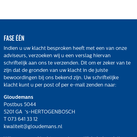
Het verhaal van Gloudemans
Onze mensen
Werken bij Gloudemans
Actueel
Fase één
Nieuws
Indien u uw klacht besproken heeft met een van onze
Blogs
adviseurs, verzoeken wij u een verslag hiervan
Uitspraken
schriftelijk aan ons te verzenden. Dit om er zeker van te
zijn dat de gronden van uw klacht in de juiste
Werken bij
bewoordingen bij ons bekend zijn. Uw schriftelijke
Vacatures
klacht kunt u per post of per e-mail zenden naar:
Contact
Gloudemans
Postbus 5044
Klachten
5201 GA ‘s-HERTOGENBOSCH
Privacyverklaring
T 073 641 33 12
kwaliteit@gloudemans.nl
Proclaimer