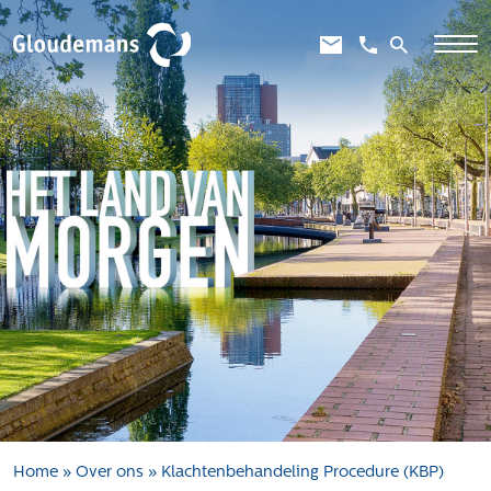
Expertises
Gebiedsontwikkeling
Gebiedseconomie
Grondstrategie en -verwerving
Taxaties overheid
Taxaties zakelijk
Schadevergoedingsrecht
Rentmeesterij
Transities
Aanbesteden en selecteren
Home
»
Over ons
»
Klachtenbehandeling Procedure (KBP)