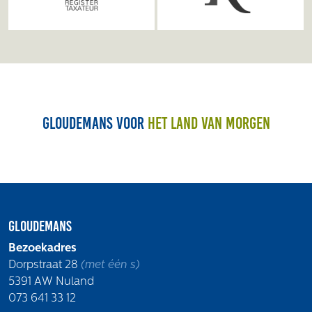
Gloudemans voor
het land van morgen
Gloudemans
Bezoekadres
Dorpstraat 28
(met één s)
5391 AW Nuland
073 641 33 12