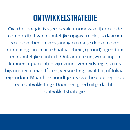
Projecten
Ontwikkelstrategie
Tender-light voormalige St. Josefschool in
Brunssum
Overheidsregie is steeds vaker noodzakelijk door de
Tender-light Amundsenstraat Valkenswaard
complexiteit van ruimtelijke opgaven. Het is daarom
Concurrentiegerichte dialoog en tenderstrategie
voor overheden verstandig om na te denken over
Hoge Woerd in Ewijk
rolneming, financiële haalbaarheid, (grond)eigendom
Pachtbeleid gemeente Valkenswaard: duurzame
en ruimtelijke context. Ook andere ontwikkelingen
pacht als instrument voor landbouw- en
kunnen argumenten zijn voor overheidsregie, zoals
watertransitie
bijvoorbeeld marktfalen, versnelling, kwaliteit of lokaal
Strategisch grondbeleid als motor voor
eigendom. Maar hoe houdt je als overheid de regie op
woningbouwversnelling Gemeente Vught
een ontwikkeling? Door een goed uitgedachte
ontwikkelstrategie.
Over ons
Maatschappelijk
Regeling van Rentmeesters 2020
Klachtenbehandeling Procedure (KBP)