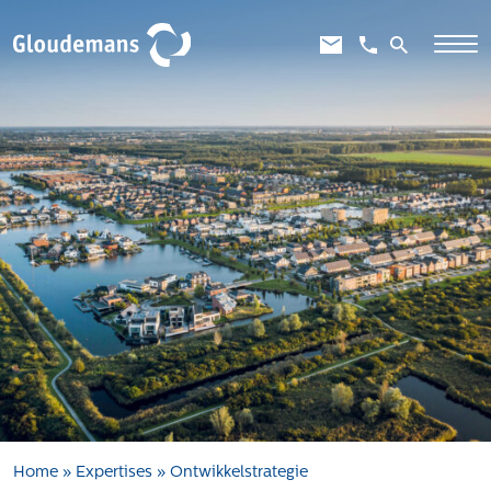
Expertises
Gebiedsontwikkeling
Gebiedseconomie
Grondstrategie en -verwerving
Taxaties overheid
Taxaties zakelijk
Schadevergoedingsrecht
Rentmeesterij
Transities
Aanbesteden en selecteren
Home
»
Expertises
»
Ontwikkelstrategie