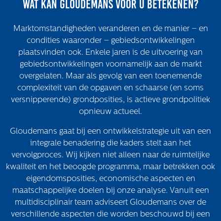
Wat kan Gloudemans voor u betekenen?
Het verhaal van Gloudemans
Onze mensen
Werken bij Gloudemans
Marktomstandigheden veranderen en de manier – en
condities waaronder – gebiedsontwikkelingen
Actueel
plaatsvinden ook. Enkele jaren is de uitvoering van
gebiedsontwikkelingen voornamelijk aan de markt
Nieuws
overgelaten. Maar als gevolg van een toenemende
Blogs
complexiteit van de opgaven en schaarse (en soms
Uitspraken
versnipperende) grondposities, is actieve grondpolitiek
opnieuw actueel.
Werken bij
Gloudemans gaat bij een ontwikkelstrategie uit van een
Vacatures
integrale benadering die kaders stelt aan het
vervolgproces. Wij kijken niet alleen naar de ruimtelijke
Contact
kwaliteit en het beoogde programma, maar betrekken ook
Klachten
eigendomsposities, economische aspecten en
maatschappelijke doelen bij onze analyse. Vanuit een
Privacyverklaring
multidisciplinair team adviseert Gloudemans over de
Proclaimer
verschillende aspecten die worden beschouwd bij een