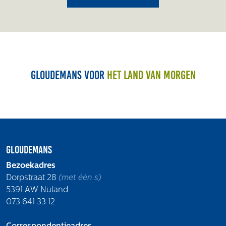
Gloudemans voor
het land van morgen
Gloudemans
Bezoekadres
Dorpstraat 28
(met één s)
5391 AW Nuland
073 641 33 12