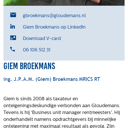
Het verhaal van Gloudemans
Onze mensen
gbroekmans@gloudemans.nl
Werken bij Gloudemans
Giem Broekmans op LinkedIn
Actueel
Download V-card
Nieuws
Blogs
06 106 512 31
Uitspraken
Giem Broekmans
Werken bij
ing. J.P.A.M. (Giem) Broekmans MRICS RT
Vacatures
Contact
Giem is sinds 2008 als taxateur en
Klachten
onteigeningsdeskundige verbonden aan Gloudemans.
Privacyverklaring
Tevens is hij ‘Business unit manager rentmeesters’. Hij
Proclaimer
onderhandelt namens opdrachtgevers bij minnelijke
onteigening met maximaal resultaat als gevolg. Zijn