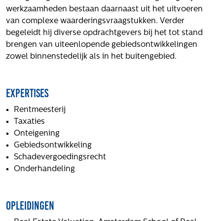
Volg ons
werkzaamheden bestaan daarnaast uit het uitvoeren
van complexe waarderingsvraagstukken. Verder
begeleidt hij diverse opdrachtgevers bij het tot stand
brengen van uiteenlopende gebiedsontwikkelingen
Integrale aanpak gebiedsvisie
zowel binnenstedelijk als in het buitengebied.
Expertises
Rentmeesterij
Taxaties
Onteigening
Gebiedsontwikkeling
Schadevergoedingsrecht
Onderhandeling
Opleidingen