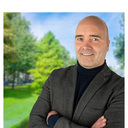
Projecten
Tender-light voormalige St. Josefschool in
Brunssum
Tender-light Amundsenstraat Valkenswaard
Concurrentiegerichte dialoog en tenderstrategie
Hoge Woerd in Ewijk
Pachtbeleid gemeente Valkenswaard: duurzame
pacht als instrument voor landbouw- en
watertransitie
Strategisch grondbeleid als motor voor
woningbouwversnelling Gemeente Vught
Over ons
Maatschappelijk
Regeling van Rentmeesters 2020
Klachtenbehandeling Procedure (KBP)