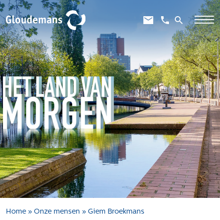
Expertises
Gebiedsontwikkeling
Gebiedseconomie
Grondstrategie en -verwerving
Taxaties overheid
Taxaties zakelijk
Schadevergoedingsrecht
Rentmeesterij
Transities
Aanbesteden en selecteren
Home
»
Onze mensen
»
Giem Broekmans