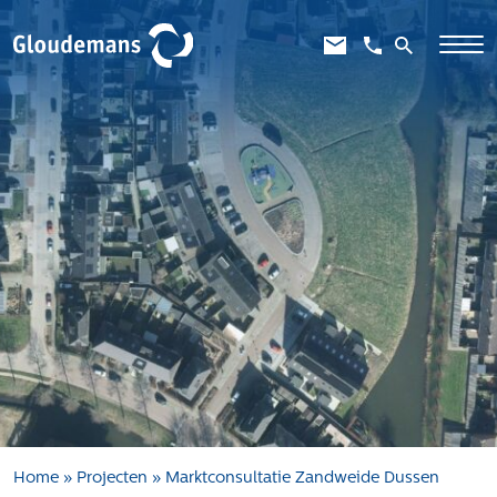
Expertises
Gebiedsontwikkeling
Gebiedseconomie
Grondstrategie en -verwerving
Taxaties overheid
Taxaties zakelijk
Schadevergoedingsrecht
Rentmeesterij
Transities
Aanbesteden en selecteren
Home
»
Projecten
»
Marktconsultatie Zandweide Dussen