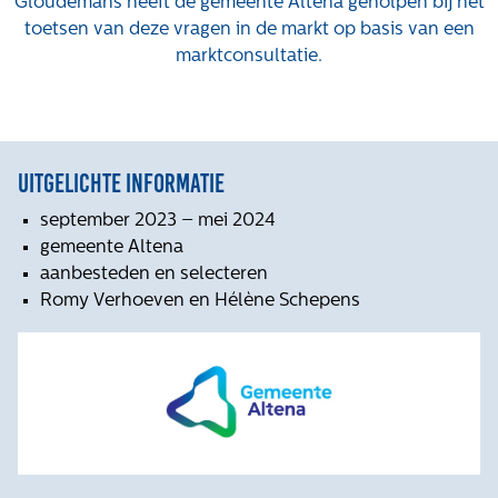
Het verhaal van Gloudemans
Gloudemans heeft de gemeente Altena geholpen bij het
toetsen van deze vragen in de markt op basis van een
Onze mensen
marktconsultatie.
Werken bij Gloudemans
Actueel
Nieuws
Uitgelichte informatie
Blogs
Uitspraken
september 2023 – mei 2024
gemeente Altena
Werken bij
aanbesteden en selecteren
Romy Verhoeven en Hélène Schepens
Vacatures
Contact
Klachten
Privacyverklaring
Proclaimer