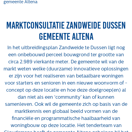
gemeente Altena
Projecten
Tender-light voormalige St. Josefschool in
Marktconsultatie Zandweide Dussen
Brunssum
Tender-light Amundsenstraat Valkenswaard
gemeente Altena
Concurrentiegerichte dialoog en tenderstrategie
Hoge Woerd in Ewijk
In het uitbreidingsplan Zandweide te Dussen ligt nog
Pachtbeleid gemeente Valkenswaard: duurzame
een onbebouwd perceel bouwgrond ter grootte van
pacht als instrument voor landbouw- en
circa 2.989 vierkante meter. De gemeente wil van de
watertransitie
markt weten welke (duurzame) innovatieve oplossingen
er zijn voor het realiseren van betaalbare woningen
Strategisch grondbeleid als motor voor
voor starters en senioren in een nieuwe woonvorm of -
woningbouwversnelling Gemeente Vught
concept op deze locatie en hoe deze doelgroep(en) al
Over ons
dan niet als een ‘community’ kan of kunnen
samenleven. Ook wil de gemeente zich op basis van de
Maatschappelijk
marktkennis een globaal beeld vormen van de
Regeling van Rentmeesters 2020
financiële en programmatische haalbaarheid van
Klachtenbehandeling Procedure (KBP)
woningbouw op deze locatie. Het tenderteam van