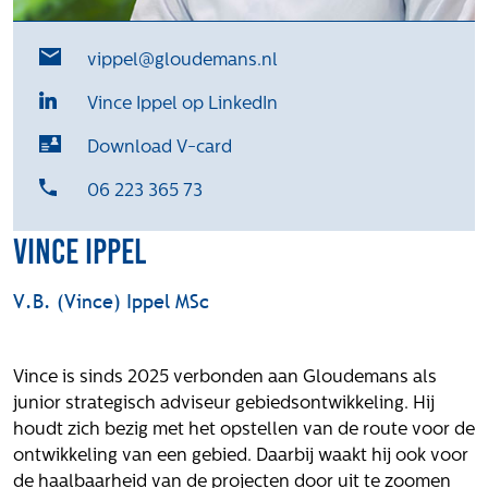
Het verhaal van Gloudemans
Onze mensen
vippel@gloudemans.nl
Werken bij Gloudemans
Vince Ippel op LinkedIn
Actueel
Download V-card
Nieuws
Blogs
06 223 365 73
Uitspraken
Vince Ippel
Werken bij
V.B. (Vince) Ippel MSc
Vacatures
Contact
Vince is sinds 2025 verbonden aan Gloudemans als
Klachten
junior strategisch adviseur gebiedsontwikkeling. Hij
Privacyverklaring
houdt zich bezig met het opstellen van de route voor de
Proclaimer
ontwikkeling van een gebied. Daarbij waakt hij ook voor
de haalbaarheid van de projecten door uit te zoomen