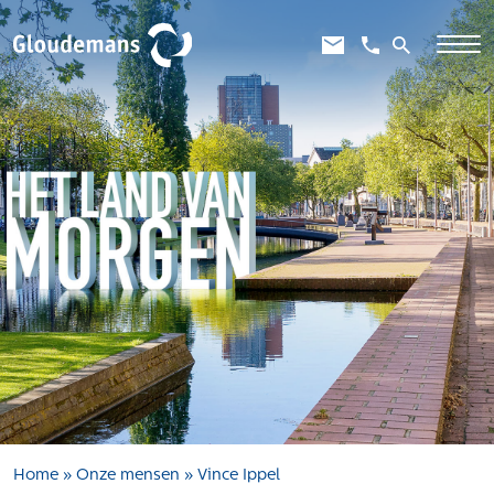
Expertises
Gebiedsontwikkeling
Gebiedseconomie
Grondstrategie en -verwerving
Taxaties overheid
Taxaties zakelijk
Schadevergoedingsrecht
Rentmeesterij
Transities
Aanbesteden en selecteren
Home
»
Onze mensen
»
Vince Ippel