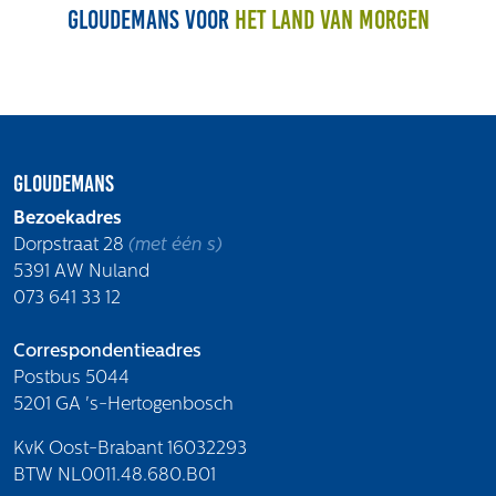
Gloudemans voor
het land van morgen
Gloudemans
Bezoekadres
Dorpstraat 28
(met één s)
5391 AW Nuland
073 641 33 12
Correspondentieadres
Postbus 5044
5201 GA 's-Hertogenbosch
KvK Oost-Brabant 16032293
BTW NL0011.48.680.B01