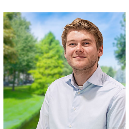
Projecten
Tender-light voormalige St. Josefschool in
Brunssum
Tender-light Amundsenstraat Valkenswaard
Concurrentiegerichte dialoog en tenderstrategie
Hoge Woerd in Ewijk
Pachtbeleid gemeente Valkenswaard: duurzame
pacht als instrument voor landbouw- en
watertransitie
Strategisch grondbeleid als motor voor
woningbouwversnelling Gemeente Vught
Over ons
Maatschappelijk
Regeling van Rentmeesters 2020
Klachtenbehandeling Procedure (KBP)