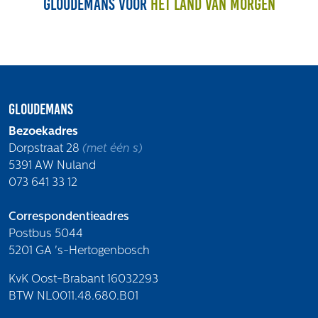
Gloudemans voor
het land van morgen
Gloudemans
Bezoekadres
Dorpstraat 28
(met één s)
5391 AW Nuland
073 641 33 12
Correspondentieadres
Postbus 5044
5201 GA 's-Hertogenbosch
KvK Oost-Brabant 16032293
BTW NL0011.48.680.B01