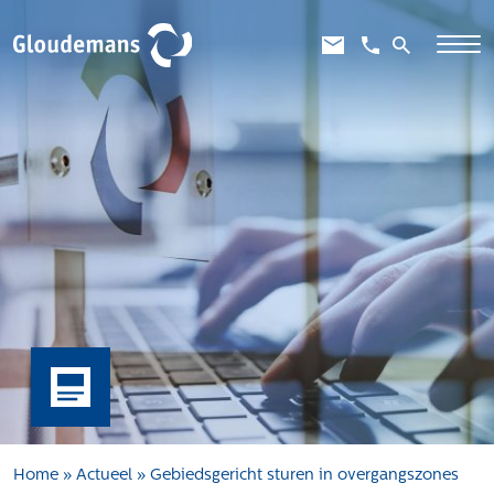
Expertises
Gebiedsontwikkeling
Gebiedseconomie
Grondstrategie en -verwerving
Taxaties overheid
Taxaties zakelijk
Schadevergoedingsrecht
Rentmeesterij
Transities
Aanbesteden en selecteren
Home
»
Actueel
»
Gebiedsgericht sturen in overgangszones