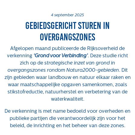
Projecten
Tender-light voormalige St. Josefschool in
4 september 2025
Gebiedsgericht sturen in
Brunssum
Tender-light Amundsenstraat Valkenswaard
overgangszones
Concurrentiegerichte dialoog en tenderstrategie
Hoge Woerd in Ewijk
Afgelopen maand publiceerde de Rijksoverheid de
Pachtbeleid gemeente Valkenswaard: duurzame
verkenning
‘Grond voor Verbinding’
. Deze studie richt
pacht als instrument voor landbouw- en
zich op de
strategische inzet van grond in
watertransitie
overgangszones rondom Natura2000-gebieden
. Dit
zijn gebieden waar landbouw en natuur elkaar raken en
Strategisch grondbeleid als motor voor
waar maatschappelijke opgaven samenkomen, zoals
woningbouwversnelling Gemeente Vught
stikstofreductie, natuurherstel en verbetering van de
Over ons
waterkwaliteit.
Maatschappelijk
De verkenning is met name bedoeld voor overheden en
Regeling van Rentmeesters 2020
publieke partijen die verantwoordelijk zijn voor het
beleid, de inrichting en het beheer van deze zones.
Klachtenbehandeling Procedure (KBP)