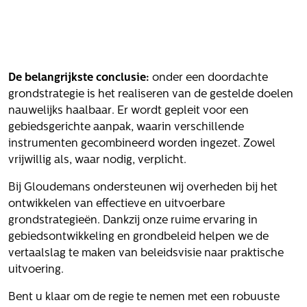
Het verhaal van Gloudemans
Onze mensen
Werken bij Gloudemans
Actueel
De belangrijkste conclusie:
onder een doordachte
grondstrategie is het realiseren van de gestelde doelen
Nieuws
nauwelijks haalbaar. Er wordt gepleit voor een
Blogs
gebiedsgerichte aanpak, waarin verschillende
Uitspraken
instrumenten gecombineerd worden ingezet. Zowel
vrijwillig als, waar nodig, verplicht.
Werken bij
Bij Gloudemans ondersteunen wij overheden bij het
Vacatures
ontwikkelen van effectieve en uitvoerbare
Contact
grondstrategieën. Dankzij onze ruime ervaring in
gebiedsontwikkeling en grondbeleid helpen we de
Klachten
vertaalslag te maken van beleidsvisie naar praktische
Privacyverklaring
uitvoering.
Proclaimer
Bent u klaar om de regie te nemen met een robuuste