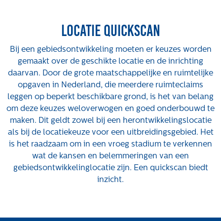
Projecten
Locatie quickscan
Tender-light voormalige St. Josefschool in
Brunssum
Bij een gebiedsontwikkeling moeten er keuzes worden
Tender-light Amundsenstraat Valkenswaard
gemaakt over de geschikte locatie en de inrichting
Concurrentiegerichte dialoog en tenderstrategie
daarvan. Door de grote maatschappelijke en ruimtelijke
Hoge Woerd in Ewijk
opgaven in Nederland, die meerdere ruimteclaims
Pachtbeleid gemeente Valkenswaard: duurzame
leggen op beperkt beschikbare grond, is het van belang
pacht als instrument voor landbouw- en
om deze keuzes weloverwogen en goed onderbouwd te
watertransitie
maken. Dit geldt zowel bij een herontwikkelingslocatie
Strategisch grondbeleid als motor voor
als bij de locatiekeuze voor een uitbreidingsgebied. Het
woningbouwversnelling Gemeente Vught
is het raadzaam om in een vroeg stadium te verkennen
wat de kansen en belemmeringen van een
Over ons
gebiedsontwikkelinglocatie zijn. Een quickscan biedt
inzicht.
Maatschappelijk
Regeling van Rentmeesters 2020
Klachtenbehandeling Procedure (KBP)