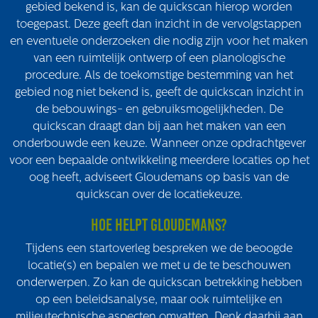
Volg ons
gebied bekend is, kan de quickscan hierop worden
toegepast. Deze geeft dan inzicht in de vervolgstappen
en eventuele onderzoeken die nodig zijn voor het maken
van een ruimtelijk ontwerp of een planologische
procedure. Als de toekomstige bestemming van het
Integrale aanpak gebiedsvisie
gebied nog niet bekend is, geeft de quickscan inzicht in
de bebouwings- en gebruiksmogelijkheden. De
quickscan draagt dan bij aan het maken van een
onderbouwde een keuze. Wanneer onze opdrachtgever
voor een bepaalde ontwikkeling meerdere locaties op het
oog heeft, adviseert Gloudemans op basis van de
quickscan over de locatiekeuze.
Hoe helpt Gloudemans?
Tijdens een startoverleg bespreken we de beoogde
locatie(s) en bepalen we met u de te beschouwen
onderwerpen. Zo kan de quickscan betrekking hebben
op een beleidsanalyse, maar ook ruimtelijke en
milieutechnische aspecten omvatten. Denk daarbij aan