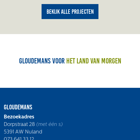
Bekijk alle projecten
Gloudemans voor
het land van morgen
Gloudemans
Bezoekadres
Dorpstraat 28
(met één s)
5391 AW Nuland
073 641 33 12