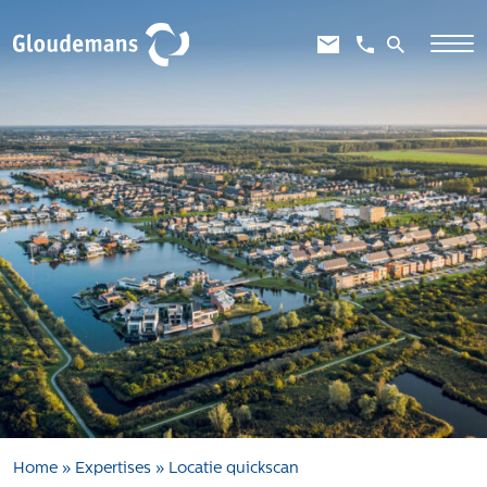
Expertises
Gebiedsontwikkeling
Gebiedseconomie
Grondstrategie en -verwerving
Taxaties overheid
Taxaties zakelijk
Schadevergoedingsrecht
Rentmeesterij
Transities
Aanbesteden en selecteren
Home
»
Expertises
»
Locatie quickscan