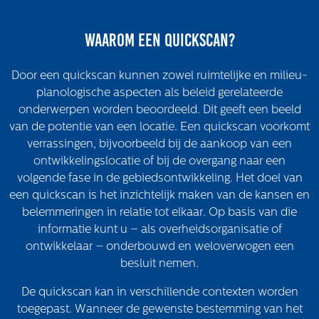
Het verhaal van Gloudemans
Onze mensen
Waarom een quickscan?
Werken bij Gloudemans
Actueel
Door een quickscan kunnen zowel ruimtelijke en milieu-
planologische aspecten als beleid gerelateerde
Nieuws
onderwerpen worden beoordeeld. Dit geeft een beeld
Blogs
van de potentie van een locatie. Een quickscan voorkomt
Uitspraken
verrassingen, bijvoorbeeld bij de aankoop van een
ontwikkelingslocatie of bij de overgang naar een
Werken bij
volgende fase in de gebiedsontwikkeling. Het doel van
een quickscan is het inzichtelijk maken van de kansen en
Vacatures
belemmeringen in relatie tot elkaar. Op basis van die
Contact
informatie kunt u – als overheidsorganisatie of
ontwikkelaar – onderbouwd en weloverwogen een
Klachten
besluit nemen.
Privacyverklaring
De quickscan kan in verschillende contexten worden
Proclaimer
toegepast. Wanneer de gewenste bestemming van het