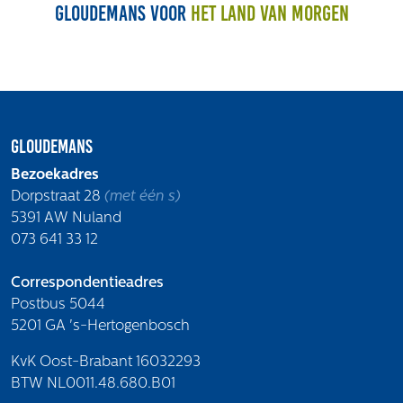
Gloudemans voor
het land van morgen
Gloudemans
Bezoekadres
Dorpstraat 28
(met één s)
5391 AW Nuland
073 641 33 12
Correspondentieadres
Postbus 5044
5201 GA 's-Hertogenbosch
KvK Oost-Brabant 16032293
BTW NL0011.48.680.B01