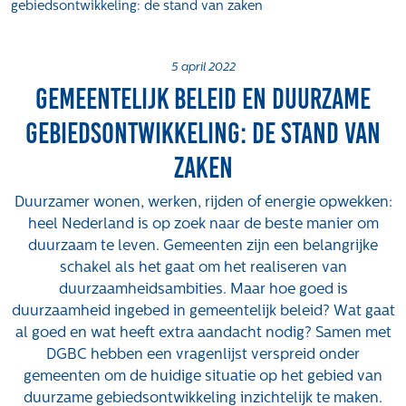
gebiedsontwikkeling: de stand van zaken
Projecten
Tender-light voormalige St. Josefschool in Brunssum
5 april 2022
Tender-light Amundsenstraat Valkenswaard
Gemeentelijk beleid en duurzame
Concurrentiegerichte dialoog en tenderstrategie Hoge
Woerd in Ewijk
gebiedsontwikkeling: de stand van
Pachtbeleid gemeente Valkenswaard: duurzame
zaken
pacht als instrument voor landbouw- en
watertransitie
Duurzamer wonen, werken, rijden of energie opwekken:
Strategisch grondbeleid als motor voor
heel Nederland is op zoek naar de beste manier om
woningbouwversnelling Gemeente Vught
duurzaam te leven. Gemeenten zijn een belangrijke
schakel als het gaat om het realiseren van
Over ons
duurzaamheidsambities. Maar hoe goed is
Maatschappelijk
duurzaamheid ingebed in gemeentelijk beleid? Wat gaat
al goed en wat heeft extra aandacht nodig? Samen met
Regeling van Rentmeesters 2020
DGBC hebben een vragenlijst verspreid onder
Klachtenbehandeling Procedure (KBP)
gemeenten om de huidige situatie op het gebied van
Het verhaal van Gloudemans
duurzame gebiedsontwikkeling inzichtelijk te maken.