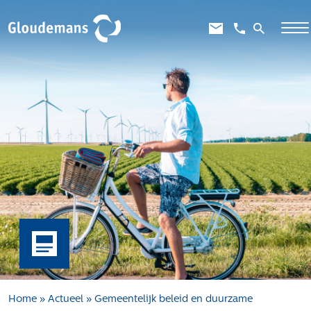
Expertises
Gebiedsontwikkeling
Gebiedseconomie
Grondstrategie en -verwerving
Taxaties overheid
Taxaties zakelijk
Schadevergoedingsrecht
Rentmeesterij
Transities
Aanbesteden en selecteren
Home
»
Actueel
»
Gemeentelijk beleid en duurzame