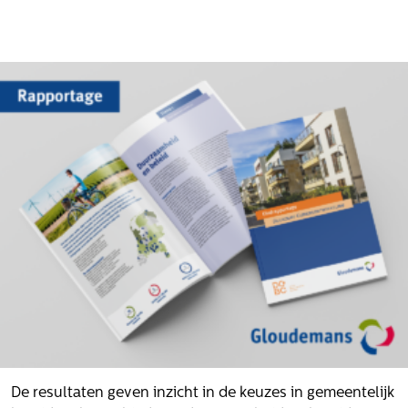
Onze mensen
Werken bij Gloudemans
Actueel
Nieuws
Blogs
Uitspraken
Werken bij
Vacatures
Contact
Klachten
Privacyverklaring
Proclaimer
Volg ons
De resultaten geven inzicht in de keuzes in gemeentelijk