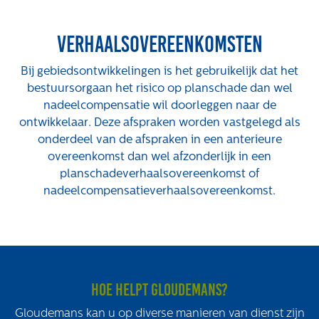
Projecten
Verhaalsovereenkomsten
Tender-light voormalige St. Josefschool in
Brunssum
Bij gebiedsontwikkelingen is het gebruikelijk dat het
Tender-light Amundsenstraat Valkenswaard
bestuursorgaan het risico op planschade dan wel
Concurrentiegerichte dialoog en tenderstrategie
nadeelcompensatie wil doorleggen naar de
Hoge Woerd in Ewijk
ontwikkelaar. Deze afspraken worden vastgelegd als
Pachtbeleid gemeente Valkenswaard: duurzame
onderdeel van de afspraken in een anterieure
pacht als instrument voor landbouw- en
overeenkomst dan wel afzonderlijk in een
watertransitie
planschadeverhaalsovereenkomst of
Strategisch grondbeleid als motor voor
nadeelcompensatieverhaalsovereenkomst.
woningbouwversnelling Gemeente Vught
Over ons
Maatschappelijk
Regeling van Rentmeesters 2020
Hoe helpt Gloudemans?
Klachtenbehandeling Procedure (KBP)
Gloudemans kan u op diverse manieren van dienst zijn