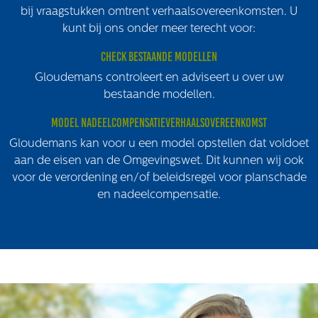
Het verhaal van Gloudemans
bij vraagstukken omtrent verhaalsovereenkomsten. U
Onze mensen
kunt bij ons onder meer terecht voor:
Werken bij Gloudemans
Check bestaande modellen
Actueel
Gloudemans controleert en adviseert u over uw
bestaande modellen.
Nieuws
Blogs
Model nadeelcompensatieverhaalsovereenkomst
Uitspraken
Gloudemans kan voor u een model opstellen dat voldoet
aan de eisen van de Omgevingswet. Dit kunnen wij ook
Werken bij
voor de verordening en/of beleidsregel voor planschade
en nadeelcompensatie.
Vacatures
Contact
Klachten
Privacyverklaring
Proclaimer