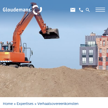
Expertises
Gebiedsontwikkeling
Gebiedseconomie
Grondstrategie en -verwerving
Taxaties overheid
Taxaties zakelijk
Schadevergoedingsrecht
Rentmeesterij
Transities
Aanbesteden en selecteren
Home
»
Expertises
»
Verhaalsovereenkomsten