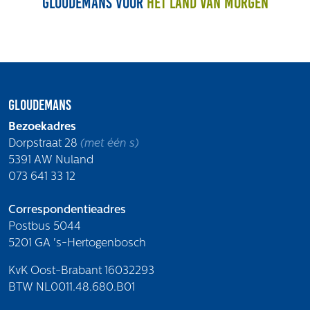
Gloudemans voor
het land van morgen
Volg ons
Integrale aanpak gebiedsvisie
Gloudemans
Bezoekadres
Dorpstraat 28
(met één s)
5391 AW Nuland
073 641 33 12
Correspondentieadres
Postbus 5044
5201 GA 's-Hertogenbosch
KvK Oost-Brabant 16032293
BTW NL0011.48.680.B01