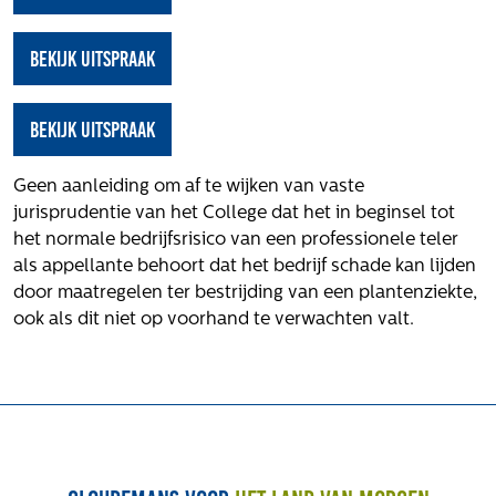
Het verhaal van Gloudemans
Onze mensen
bekijk uitspraak
Werken bij Gloudemans
Actueel
bekijk uitspraak
Nieuws
Blogs
Geen aanleiding om af te wijken van vaste
jurisprudentie van het College dat het in beginsel tot
Uitspraken
het normale bedrijfsrisico van een professionele teler
Werken bij
als appellante behoort dat het bedrijf schade kan lijden
door maatregelen ter bestrijding van een plantenziekte,
Vacatures
ook als dit niet op voorhand te verwachten valt.
Contact
Klachten
Privacyverklaring
Proclaimer