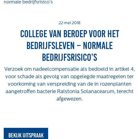
normale bedrijfsrisico’s
Projecten
Tender-light voormalige St. Josefschool in
Brunssum
22 mei 2018
College van Beroep voor het
Tender-light Amundsenstraat Valkenswaard
Concurrentiegerichte dialoog en tenderstrategie
Bedrijfsleven – normale
Hoge Woerd in Ewijk
bedrijfsrisico’s
Pachtbeleid gemeente Valkenswaard: duurzame
pacht als instrument voor landbouw- en
Verzoek om nadeelcompensatie als bedoeld in artikel 4,
watertransitie
voor schade als gevolg van opgelegde maatregelen ter
Strategisch grondbeleid als motor voor
voorkoming van verspreiding van de in rozenplanten
woningbouwversnelling Gemeente Vught
aangetroffen bacterie Ralstonia Solanacearum, terecht
afgewezen.
Over ons
Maatschappelijk
Regeling van Rentmeesters 2020
Klachtenbehandeling Procedure (KBP)
bekijk uitspraak