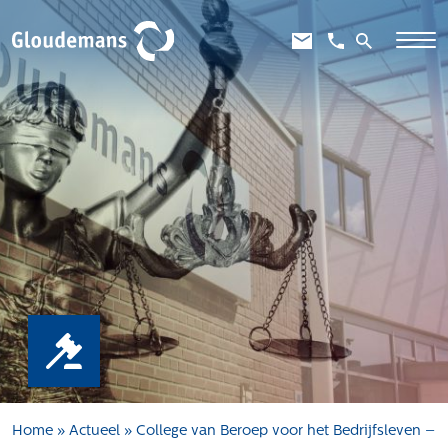
Expertises
Gebiedsontwikkeling
Gebiedseconomie
Grondstrategie en -verwerving
Taxaties overheid
Taxaties zakelijk
Schadevergoedingsrecht
Rentmeesterij
Transities
Aanbesteden en selecteren
Home
»
Actueel
»
College van Beroep voor het Bedrijfsleven –