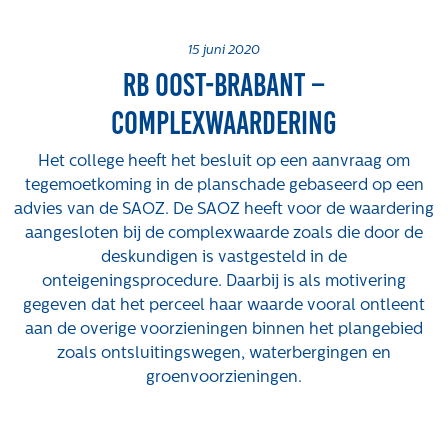
Projecten
Tender-light voormalige St. Josefschool in
15 juni 2020
Rb Oost-Brabant –
Brunssum
Tender-light Amundsenstraat Valkenswaard
Complexwaardering
Concurrentiegerichte dialoog en tenderstrategie
Hoge Woerd in Ewijk
Het college heeft het besluit op een aanvraag om
Pachtbeleid gemeente Valkenswaard: duurzame
tegemoetkoming in de planschade gebaseerd op een
pacht als instrument voor landbouw- en
advies van de SAOZ. De SAOZ heeft voor de waardering
watertransitie
aangesloten bij de complexwaarde zoals die door de
deskundigen is vastgesteld in de
Strategisch grondbeleid als motor voor
onteigeningsprocedure. Daarbij is als motivering
woningbouwversnelling Gemeente Vught
gegeven dat het perceel haar waarde vooral ontleent
Over ons
aan de overige voorzieningen binnen het plangebied
zoals ontsluitingswegen, waterbergingen en
Maatschappelijk
groenvoorzieningen.
Regeling van Rentmeesters 2020
Klachtenbehandeling Procedure (KBP)