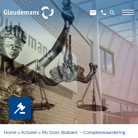
Expertises
Gebiedsontwikkeling
Gebiedseconomie
Grondstrategie en -verwerving
Taxaties overheid
Taxaties zakelijk
Schadevergoedingsrecht
Rentmeesterij
Transities
Aanbesteden en selecteren
Home
»
Actueel
»
Rb Oost-Brabant – Complexwaardering