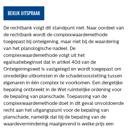
Het verhaal van Gloudemans
Onze mensen
Bekijk uitspraak
Werken bij Gloudemans
Actueel
De rechtbank volgt dit standpunt niet. Naar oordeel van
de rechtbank wordt de complexwaardemethode
Nieuws
toegepast bij onteigening, maar niet bij de waardering
Blogs
van het planologische nadeel. De
complexwaardemethode volgt uit het
Uitspraken
egalisatiebeginsel dat in artikel 40d van de
Werken bij
Onteigeningswet is vastgelegd en wordt toegepast om
onredelijke uitkomsten in de schadeloosstelling tussen
Vacatures
eigenaren in één complex te voorkomen. Een dergelijke
bepaling ontbreekt in de Wet ruimtelijke ordening voor
Contact
de bepaling van planschade. Toepassing van de
Klachten
complexwaardemethode doet in dit geval onvoldoende
recht aan het uitgangspunt voor de bepaling van
Privacyverklaring
planschade, namelijk dat bij de bepaling van de
Proclaimer
waardevermindering maatgevend is welke prijs een