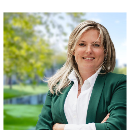
Projecten
Tender-light voormalige St. Josefschool in
Brunssum
Tender-light Amundsenstraat Valkenswaard
Concurrentiegerichte dialoog en tenderstrategie
Hoge Woerd in Ewijk
Pachtbeleid gemeente Valkenswaard: duurzame
pacht als instrument voor landbouw- en
watertransitie
Strategisch grondbeleid als motor voor
woningbouwversnelling Gemeente Vught
Over ons
Maatschappelijk
Regeling van Rentmeesters 2020
Klachtenbehandeling Procedure (KBP)