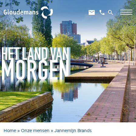
Expertises
Gebiedsontwikkeling
Gebiedseconomie
Grondstrategie en -verwerving
Taxaties overheid
Taxaties zakelijk
Schadevergoedingsrecht
Rentmeesterij
Transities
Aanbesteden en selecteren
Home
»
Onze mensen
»
Jannemijn Brands