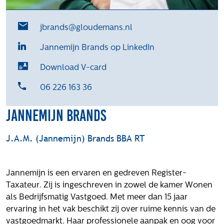
Het verhaal van Gloudemans
Onze mensen
jbrands@gloudemans.nl
Werken bij Gloudemans
Jannemijn Brands op LinkedIn
Actueel
Download V-card
Nieuws
Blogs
06 226 163 36
Uitspraken
Jannemijn Brands
Werken bij
J.A.M. (Jannemijn) Brands BBA RT
Vacatures
Contact
Jannemijn is een ervaren en gedreven Register-
Klachten
Taxateur. Zij is ingeschreven in zowel de kamer Wonen
Privacyverklaring
als Bedrijfsmatig Vastgoed. Met meer dan 15 jaar
Proclaimer
ervaring in het vak beschikt zij over ruime kennis van de
vastgoedmarkt. Haar professionele aanpak en oog voor