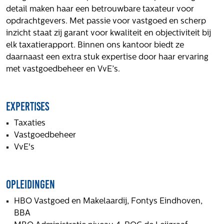
Volg ons
detail maken haar een betrouwbare taxateur voor
opdrachtgevers. Met passie voor vastgoed en scherp
inzicht staat zij garant voor kwaliteit en objectiviteit bij
elk taxatierapport. Binnen ons kantoor biedt ze
Integrale aanpak gebiedsvisie
daarnaast een extra stuk expertise door haar ervaring
met vastgoedbeheer en VvE’s.
Expertises
Taxaties
Vastgoedbeheer
VvE's
Opleidingen
HBO Vastgoed en Makelaardij, Fontys Eindhoven,
BBA