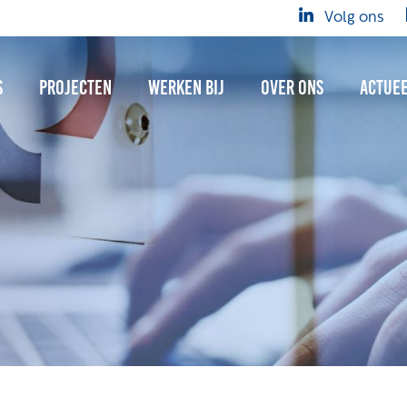
Volg ons
s
Projecten
Werken bij
Over ons
Actue