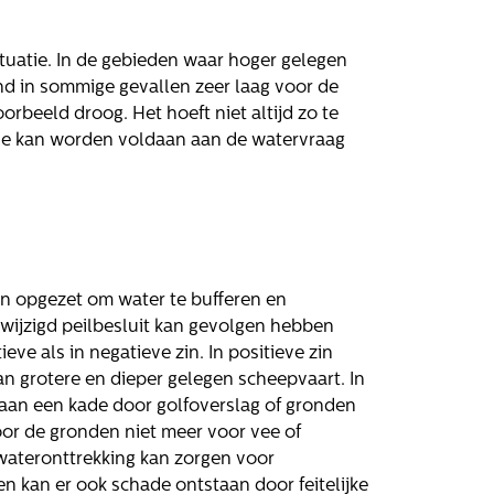
ituatie. In de gebieden waar hoger gelegen
d in sommige gevallen zeer laag voor de
rken bij
Contact
orbeeld droog. Het hoeft niet altijd zo te
de kan worden voldaan aan de watervraag
atures
Klachten
Privacyverklaring
Proclaimer
n opgezet om water te bufferen en
wijzigd peilbesluit kan gevolgen hebben
eve als in negatieve zin. In positieve zin
 grotere en dieper gelegen scheepvaart. In
aan een kade door golfoverslag of gronden
oor de gronden niet meer voor vee of
ateronttrekking kan zorgen voor
n kan er ook schade ontstaan door feitelijke