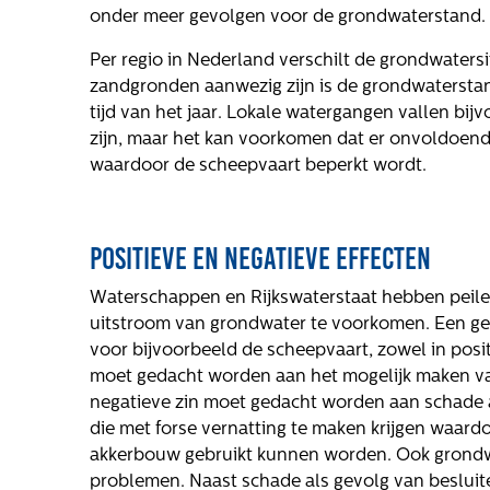
onder meer gevolgen voor de grondwaterstand.
Per regio in Nederland verschilt de grondwaters
zandgronden aanwezig zijn is de grondwaterstan
Over ons
Actueel
We
tijd van het jaar. Lokale watergangen vallen bijvo
zijn, maar het kan voorkomen dat er onvoldoen
Maatschappelijk
Nieuws
Vac
waardoor de scheepvaart beperkt wordt.
Regeling van
Blogs
Rentmeesters 2020
Uitspraken
Positieve en negatieve effecten
Klachtenbehandeling
Procedure (KBP)
Waterschappen en Rijkswaterstaat hebben peile
Het verhaal van
uitstroom van grondwater te voorkomen. Een ge
Gloudemans
voor bijvoorbeeld de scheepvaart, zowel in positi
hte
moet gedacht worden aan het mogelijk maken van
Onze mensen
negatieve zin moet gedacht worden aan schade 
oge
Werken bij
die met forse vernatting te maken krijgen waard
Gloudemans
akkerbouw gebruikt kunnen worden. Ook grondw
problemen. Naast schade als gevolg van besluite