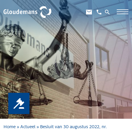
Expertises
Gebiedsontwikkeling
Gebiedseconomie
Grondstrategie en -verwerving
Taxaties overheid
Taxaties zakelijk
Schadevergoedingsrecht
Rentmeesterij
Transities
Aanbesteden en selecteren
Home
»
Actueel
»
Besluit van 30 augustus 2022, nr.