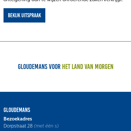
onteigening aan te wijzen onroerende zaken verkrijgt.”
Volg ons
Bekijk uitspraak
Integrale aanpak gebiedsvisie
Gloudemans voor
het land van morgen
Gloudemans
Bezoekadres
Dorpstraat 28
(met één s)