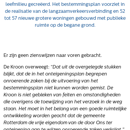
Het verhaal van Gloudemans
leefmilieu gecreëerd. Het bestemmingsplan voorziet in
Onze mensen
de realisatie van de langzaamverkeersverbinding en 52
Werken bij Gloudemans
tot 57 nieuwe grotere woningen gebouwd met publieke
ruimte op de begane grond.
Actueel
Nieuws
Blogs
Er zijn geen zienswijzen naar voren gebracht.
Uitspraken
De Kroon overweegt:
“Dat uit de overgelegde stukken
Werken bij
blijkt, dat de in het onteigeningsplan begrepen
Vacatures
onroerende zaken bij de uitvoering van het
bestemmingsplan niet kunnen worden gemist. De
Contact
Kroon is niet gebleken van feiten en omstandigheden
die overigens de toewijzing van het verzoek in de weg
Klachten
staan. Het moet in het belang van een goede ruimtelijke
Privacyverklaring
ontwikkeling worden geacht dat de gemeente
Proclaimer
Rotterdam de vrije eigendom van de door Ons ter