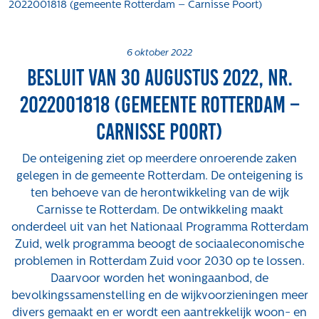
2022001818 (gemeente Rotterdam – Carnisse Poort)
Projecten
Tender-light voormalige St. Josefschool in
Brunssum
6 oktober 2022
Besluit van 30 augustus 2022, nr.
Tender-light Amundsenstraat Valkenswaard
Concurrentiegerichte dialoog en tenderstrategie
2022001818 (gemeente Rotterdam –
Hoge Woerd in Ewijk
Carnisse Poort)
Pachtbeleid gemeente Valkenswaard: duurzame
pacht als instrument voor landbouw- en
De onteigening ziet op meerdere onroerende zaken
watertransitie
gelegen in de gemeente Rotterdam. De onteigening is
Strategisch grondbeleid als motor voor
ten behoeve van de herontwikkeling van de wijk
woningbouwversnelling Gemeente Vught
Carnisse te Rotterdam. De ontwikkeling maakt
onderdeel uit van het Nationaal Programma Rotterdam
Over ons
Zuid, welk programma beoogt de sociaaleconomische
Maatschappelijk
problemen in Rotterdam Zuid voor 2030 op te lossen.
Daarvoor worden het woningaanbod, de
Regeling van Rentmeesters 2020
bevolkingssamenstelling en de wijkvoorzieningen meer
Klachtenbehandeling Procedure (KBP)
divers gemaakt en er wordt een aantrekkelijk woon- en