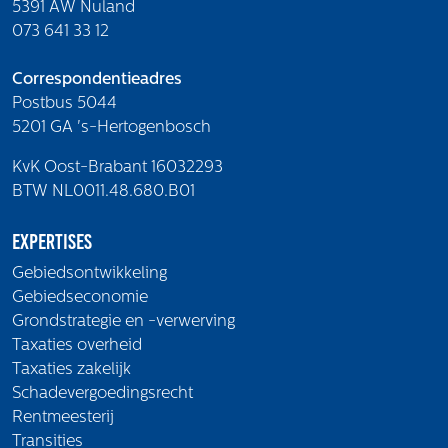
5391 AW Nuland
073 641 33 12
Correspondentieadres
Postbus 5044
5201 GA 's-Hertogenbosch
KvK Oost-Brabant 16032293
BTW NL0011.48.680.B01
Expertises
Gebiedsontwikkeling
Gebiedseconomie
Grondstrategie en -verwerving
Taxaties overheid
Taxaties zakelijk
Schadevergoedingsrecht
Rentmeesterij
Transities