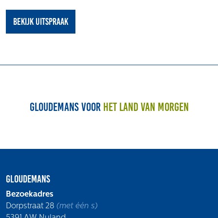
Bekijk uitspraak
Gloudemans voor
het land van morgen
Gloudemans
Bezoekadres
Dorpstraat 28
(met één s)
5391 AW Nuland