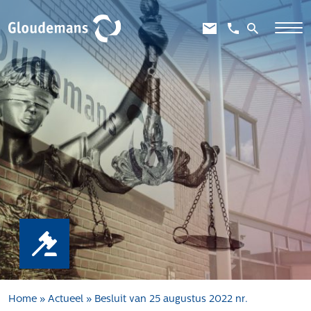
Expertises
Gebiedsontwikkeling
Gebiedseconomie
Grondstrategie en -verwerving
Taxaties overheid
Taxaties zakelijk
Schadevergoedingsrecht
Rentmeesterij
Transities
Aanbesteden en selecteren
Home
»
Actueel
»
Besluit van 25 augustus 2022 nr.