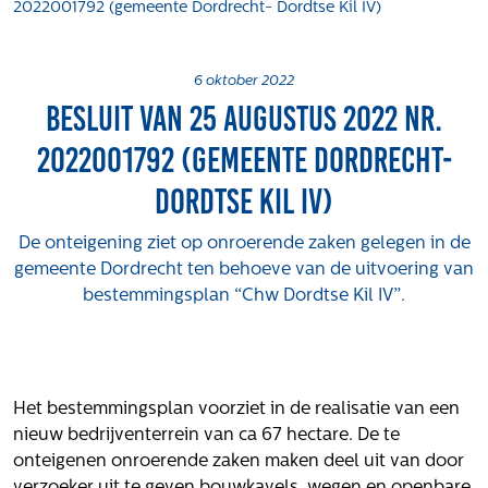
2022001792 (gemeente Dordrecht- Dordtse Kil IV)
Projecten
Tender-light voormalige St. Josefschool in
Brunssum
6 oktober 2022
Besluit van 25 augustus 2022 nr.
Tender-light Amundsenstraat Valkenswaard
Concurrentiegerichte dialoog en tenderstrategie
2022001792 (gemeente Dordrecht-
Hoge Woerd in Ewijk
Dordtse Kil IV)
Pachtbeleid gemeente Valkenswaard: duurzame
pacht als instrument voor landbouw- en
De onteigening ziet op onroerende zaken gelegen in de
watertransitie
gemeente Dordrecht ten behoeve van de uitvoering van
Strategisch grondbeleid als motor voor
bestemmingsplan “Chw Dordtse Kil IV”.
woningbouwversnelling Gemeente Vught
Over ons
Maatschappelijk
Het bestemmingsplan voorziet in de realisatie van een
Regeling van Rentmeesters 2020
nieuw bedrijventerrein van ca 67 hectare. De te
Klachtenbehandeling Procedure (KBP)
onteigenen onroerende zaken maken deel uit van door