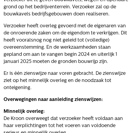
verzoeker uit te geven bouwkavels, wegen en openbare
Het verhaal van Gloudemans
grond op het bedrijventerrein. Verzoeker zal op de
Onze mensen
bouwkavels bedrijfsgebouwen doen realiseren.
Werken bij Gloudemans
Verzoeker heeft overleg gevoerd met de eigenaren van
Actueel
de onroerende zaken om de eigendom te verkrijgen. Dit
heeft vooralsnog nog niet geleid tot (volledige)
Nieuws
overeenstemming. En de werkzaamheden staan
Blogs
gepland om aan te vangen begin 2024 en uiterlijk 1
Uitspraken
januari 2025 moeten de gronden bouwrijp zijn.
Werken bij
Er is één zienswijze naar voren gebracht. De zienswijze
ziet op het minnelijk overleg en de noodzaak tot
Vacatures
onteigening.
Contact
Overwegingen naar aanleiding zienswijzen:
Klachten
Minnelijk overleg:
Privacyverklaring
De Kroon overweegt dat verzoeker heeft voldaan aan
Proclaimer
haar verplichtingen tot het voeren van voldoende