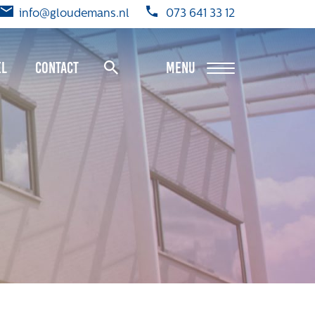
info@gloudemans.nl
073 641 33 12
el
Contact
MENU