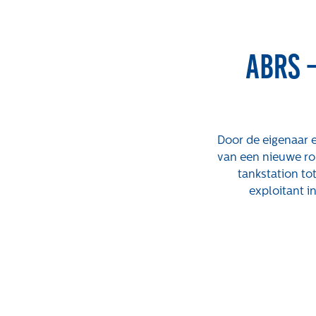
ABRS 
Door de eigenaar e
Expertises
Projecten
van een nieuwe ro
tankstation to
Gebiedsontwikkeling
Tender-light
exploitant i
voormalige St.
Gebiedseconomie
Josefschool in
Grondstrategie en -
Brunssum
verwerving
Tender-light
Taxaties overheid
Amundsenstraat
Taxaties zakelijk
Valkenswaard