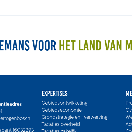
emans voor
het land van 
Expertises
Me
Gebiedsontwikkeling
Pr
ntieadres
Gebiedseconomie
Ov
4
Grondstrategie en -verwerving
We
Hertogenbosch
Taxaties overheid
Ac
abant 16032293
Taxaties zakelijk
Co