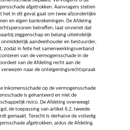
nkomensschade bepaald. Vervolgens is de
ensschade afgetrokken. Aanvragers stellen
 het in dit geval gaat om twee afzonderlijke
men en eigen bankrekeningen. De Afdeling
rechtspersonen betreffen, laat onverlet dat
aarbij zeggenschap en belang uiteindelijk
of onmiddellijk aandeelhouder en bestuurder,
t, zodat in feite het samenwerkingsverband
disconteren van de vermogensschade in de
oordeel van de Afdeling recht aan de
t verwezen naar de onteigeningsrechtspraak
an de inkomensschade op de vermogensschade
Volg ons
ensschade is gehanteerd en niet de
chappelijk risico. De Afdeling overweegt
gd, de toepassing van artikel 6.2, tweede
dt gemaakt. Terecht is derhalve de volledig
ensschade afgetrokken, aldus de Afdeling.