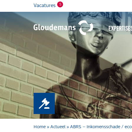
5
Vacatures
Expertise
Home
»
Actueel
»
ABRS – Inkomensschade / eco