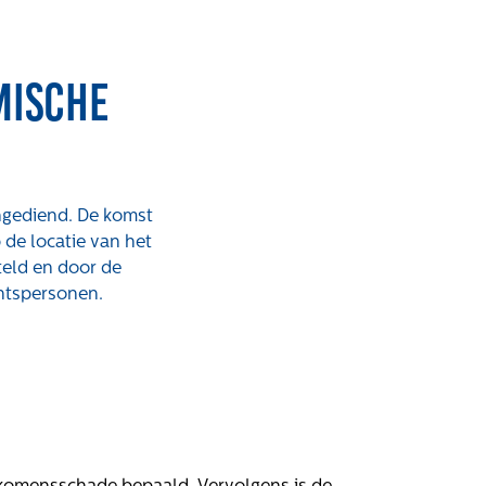
mische
ingediend. De komst
rken bij
Contact
de locatie van het
teld en door de
atures
Klachten
chtspersonen.
Privacyverklaring
Proclaimer