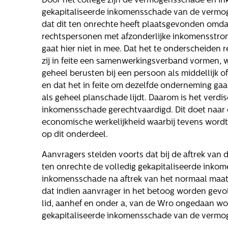
Door het college zijn de vermogensschade en i
hte
Onze mensen
gekapitaliseerde inkomensschade van de vermog
dat dit ten onrechte heeft plaatsgevonden omdat
oge
Werken bij
rechtspersonen met afzonderlijke inkomensstro
Gloudemans
gaat hier niet in mee. Dat het te onderscheiden 
zij in feite een samenwerkingsverband vormen, w
geheel berusten bij een persoon als middellijk 
en dat het in feite om dezelfde onderneming gaa
ls
als geheel planschade lijdt. Daarom is het ver
inkomensschade gerechtvaardigd. Dit doet naar 
economische werkelijkheid waarbij tevens word
op dit onderdeel.
Aanvragers stelden voorts dat bij de aftrek v
ten onrechte de volledig gekapitaliseerde inkom
inkomensschade na aftrek van het normaal maats
elling
dat indien aanvrager in het betoog worden gevol
lid, aanhef en onder a, van de Wro ongedaan wor
gekapitaliseerde inkomensschade van de vermog