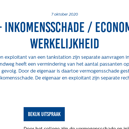
7 oktober 2020
– Inkomensschade / econo
werkelijkheid
n exploitant van een tankstation zijn separate aanvragen 
Over ons
Actueel
We
ndweg heeft een vermindering van het aantal passanten op 
t gevolg. Door de eigenaar is daartoe vermogensschade ges
Maatschappelijk
Nieuws
Vac
nkomensschade. De eigenaar en exploitant zijn separate re
Regeling van
Blogs
Rentmeesters 2020
Uitspraken
Klachtenbehandeling
Procedure (KBP)
Bekijk uitspraak
Het verhaal van
Gloudemans