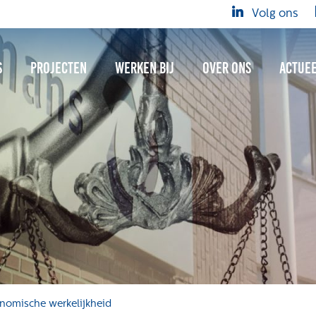
Volg ons
s
Projecten
Werken bij
Over ons
Actue
nomische werkelijkheid