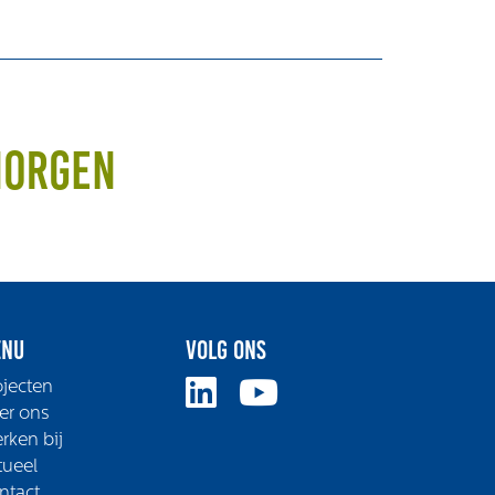
morgen
nu
Volg ons
ojecten
er ons
rken bij
tueel
ntact