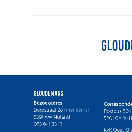
Integrale aanpak gebiedsvisie
Gloud
Gloudemans
Bezoekadres
Corresponde
Dorpstraat 28
(met één s)
Postbus 504
5391 AW Nuland
5201 GA 's-
073 641 33 12
KvK Oost-Br