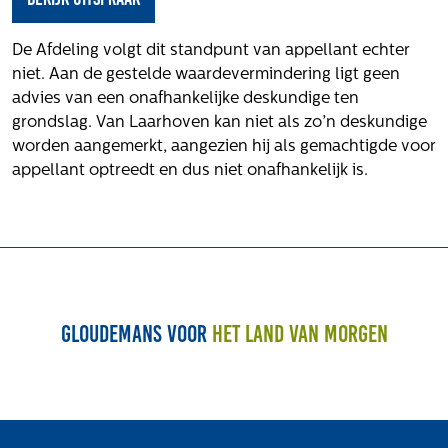
Het verhaal van Gloudemans
Onze mensen
De Afdeling volgt dit standpunt van appellant echter
Werken bij Gloudemans
niet. Aan de gestelde waardevermindering ligt geen
Actueel
advies van een onafhankelijke deskundige ten
grondslag. Van Laarhoven kan niet als zo’n deskundige
Nieuws
worden aangemerkt, aangezien hij als gemachtigde voor
Blogs
appellant optreedt en dus niet onafhankelijk is.
Uitspraken
Werken bij
Vacatures
Contact
Gloudemans voor
het land van morgen
Klachten
Privacyverklaring
Proclaimer