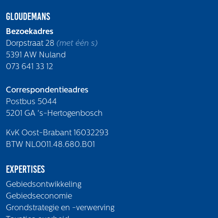
Volg ons
Gloudemans
Bezoekadres
Dorpstraat 28
(met één s)
Integrale aanpak gebiedsvisie
5391 AW Nuland
073 641 33 12
Correspondentieadres
Postbus 5044
5201 GA 's-Hertogenbosch
KvK Oost-Brabant 16032293
BTW NL0011.48.680.B01
Expertises
Gebiedsontwikkeling
Gebiedseconomie
Grondstrategie en -verwerving