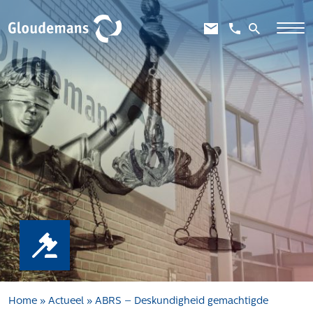
Expertises
Gebiedsontwikkeling
Gebiedseconomie
Grondstrategie en -verwerving
Taxaties overheid
Taxaties zakelijk
Schadevergoedingsrecht
Rentmeesterij
Transities
Aanbesteden en selecteren
Home
»
Actueel
»
ABRS – Deskundigheid gemachtigde