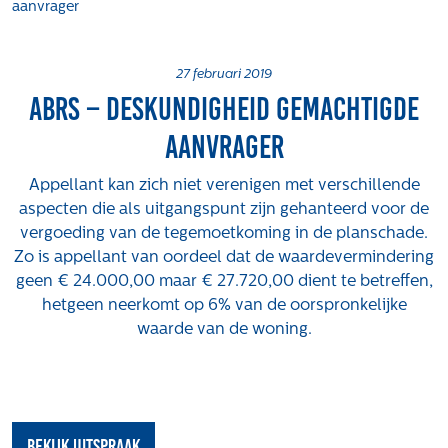
aanvrager
Projecten
Tender-light voormalige St. Josefschool in
Brunssum
27 februari 2019
ABRS – Deskundigheid gemachtigde
Tender-light Amundsenstraat Valkenswaard
Concurrentiegerichte dialoog en tenderstrategie
aanvrager
Hoge Woerd in Ewijk
Pachtbeleid gemeente Valkenswaard: duurzame
Appellant kan zich niet verenigen met verschillende
pacht als instrument voor landbouw- en
aspecten die als uitgangspunt zijn gehanteerd voor de
watertransitie
vergoeding van de tegemoetkoming in de planschade.
Zo is appellant van oordeel dat de waardevermindering
Strategisch grondbeleid als motor voor
geen € 24.000,00 maar € 27.720,00 dient te betreffen,
woningbouwversnelling Gemeente Vught
hetgeen neerkomt op 6% van de oorspronkelijke
Over ons
waarde van de woning.
Maatschappelijk
Regeling van Rentmeesters 2020
Klachtenbehandeling Procedure (KBP)
Bekijk uitspraak