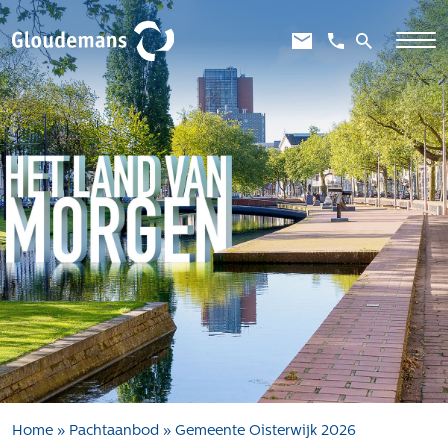
Expertises
Gebiedsontwikkeling
Gebiedseconomie
Grondstrategie en -verwerving
Taxaties overheid
Taxaties zakelijk
Schadevergoedingsrecht
Rentmeesterij
Transities
Aanbesteden en selecteren
Home
»
Pachtaanbod
»
Gemeente Oisterwijk 2026