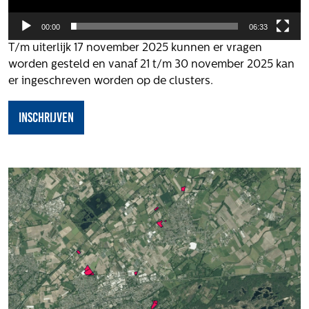
Het verhaal van Gloudemans
Onze mensen
00:00
06:33
Werken bij Gloudemans
T/m uiterlijk 17 november 2025 kunnen er vragen
worden gesteld en vanaf 21 t/m 30 november 2025 kan
Actueel
er ingeschreven worden op de clusters.
Nieuws
Inschrijven
Blogs
Uitspraken
Werken bij
Vacatures
Contact
Klachten
Privacyverklaring
Proclaimer