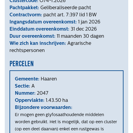
Clustercode:
O74-f.2026
Pachtpakket:
Geliberaliseerde pacht
Contractvorm:
pacht art. 7:397 lid 1 BW
Ingangsdatum overeenkomst:
1 jan 2026
Einddatum overeenkomst:
31 dec 2026
Duur overeenkomst:
11 maanden 30 dagen
Wie zich kan inschrijven:
Agrarische
rechtspersonen
Percelen
Gemeente:
Haaren
Sectie:
A
Nummer:
2047
Oppervlakte:
1.43.50 ha
Bijzondere voorwaarden:
Er mogen geen glyfosaathoudende middelen
worden gebruikt. Het is mogelijk, dat op een cluster
(op een deel daarvan) enkel een rustgewas is