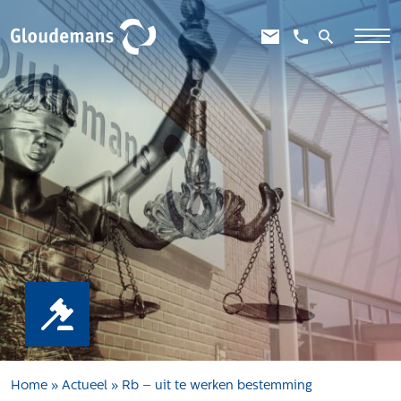
Expertises
Gebiedsontwikkeling
Gebiedseconomie
Grondstrategie en -verwerving
Taxaties overheid
Taxaties zakelijk
Schadevergoedingsrecht
Rentmeesterij
Transities
Aanbesteden en selecteren
Home
»
Actueel
»
Rb – uit te werken bestemming