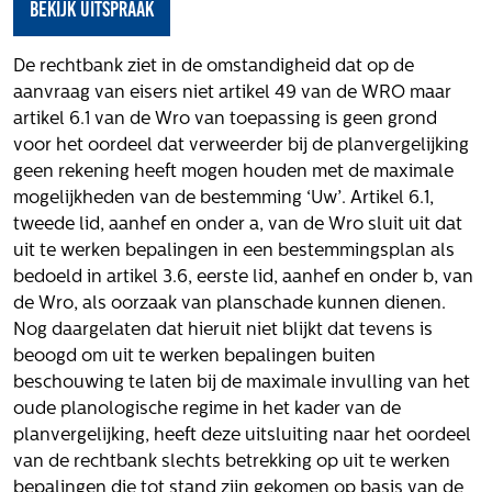
Het verhaal van Gloudemans
bekijk uitspraak
Onze mensen
Werken bij Gloudemans
De rechtbank ziet in de omstandigheid dat op de
aanvraag van eisers niet artikel 49 van de WRO maar
Actueel
artikel 6.1 van de Wro van toepassing is geen grond
voor het oordeel dat verweerder bij de planvergelijking
Nieuws
geen rekening heeft mogen houden met de maximale
Blogs
mogelijkheden van de bestemming ‘Uw’. Artikel 6.1,
Uitspraken
tweede lid, aanhef en onder a, van de Wro sluit uit dat
uit te werken bepalingen in een bestemmingsplan als
Werken bij
bedoeld in artikel 3.6, eerste lid, aanhef en onder b, van
de Wro, als oorzaak van planschade kunnen dienen.
Vacatures
Nog daargelaten dat hieruit niet blijkt dat tevens is
Contact
beoogd om uit te werken bepalingen buiten
beschouwing te laten bij de maximale invulling van het
Klachten
oude planologische regime in het kader van de
Privacyverklaring
planvergelijking, heeft deze uitsluiting naar het oordeel
Proclaimer
van de rechtbank slechts betrekking op uit te werken
bepalingen die tot stand zijn gekomen op basis van de