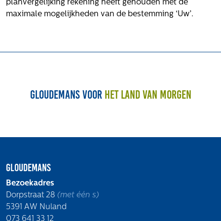
planvergelijking rekening heeft gehouden met de
maximale mogelijkheden van de bestemming ‘Uw’.
Gloudemans voor
het land van morgen
Gloudemans
Bezoekadres
Dorpstraat 28
(met één s)
5391 AW Nuland
073 641 33 12