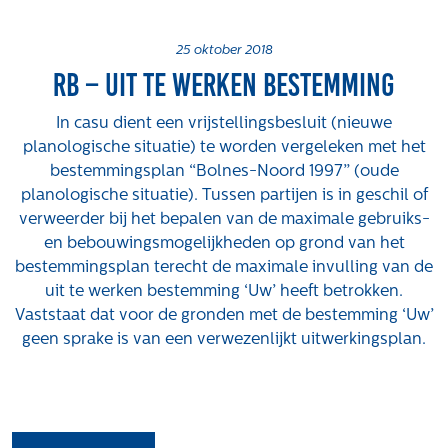
Projecten
Tender-light voormalige St. Josefschool in
25 oktober 2018
Rb – uit te werken bestemming
Brunssum
Tender-light Amundsenstraat Valkenswaard
In casu dient een vrijstellingsbesluit (nieuwe
Concurrentiegerichte dialoog en tenderstrategie
planologische situatie) te worden vergeleken met het
Hoge Woerd in Ewijk
bestemmingsplan “Bolnes-Noord 1997” (oude
Pachtbeleid gemeente Valkenswaard: duurzame
planologische situatie). Tussen partijen is in geschil of
pacht als instrument voor landbouw- en
verweerder bij het bepalen van de maximale gebruiks-
watertransitie
en bebouwingsmogelijkheden op grond van het
Strategisch grondbeleid als motor voor
bestemmingsplan terecht de maximale invulling van de
woningbouwversnelling Gemeente Vught
uit te werken bestemming ‘Uw’ heeft betrokken.
Vaststaat dat voor de gronden met de bestemming ‘Uw’
Over ons
geen sprake is van een verwezenlijkt uitwerkingsplan.
Maatschappelijk
Regeling van Rentmeesters 2020
Klachtenbehandeling Procedure (KBP)