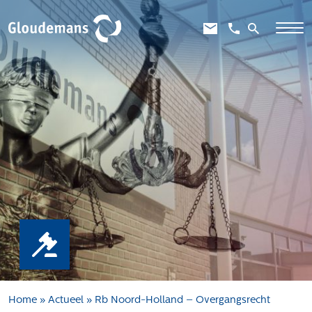
Expertises
Gebiedsontwikkeling
Gebiedseconomie
Grondstrategie en -verwerving
Taxaties overheid
Taxaties zakelijk
Schadevergoedingsrecht
Rentmeesterij
Transities
Aanbesteden en selecteren
Home
»
Actueel
»
Rb Noord-Holland – Overgangsrecht