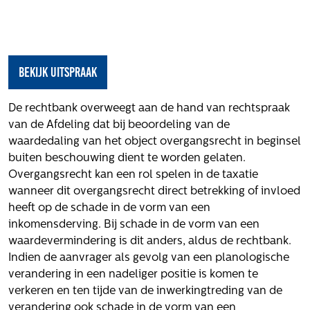
Het verhaal van Gloudemans
Onze mensen
Werken bij Gloudemans
Actueel
Bekijk uitspraak
Nieuws
De rechtbank overweegt aan de hand van rechtspraak
Blogs
van de Afdeling dat bij beoordeling van de
Uitspraken
waardedaling van het object overgangsrecht in beginsel
buiten beschouwing dient te worden gelaten.
Werken bij
Overgangsrecht kan een rol spelen in de taxatie
wanneer dit overgangsrecht direct betrekking of invloed
Vacatures
heeft op de schade in de vorm van een
Contact
inkomensderving. Bij schade in de vorm van een
waardevermindering is dit anders, aldus de rechtbank.
Klachten
Indien de aanvrager als gevolg van een planologische
Privacyverklaring
verandering in een nadeliger positie is komen te
Proclaimer
verkeren en ten tijde van de inwerkingtreding van de
verandering ook schade in de vorm van een