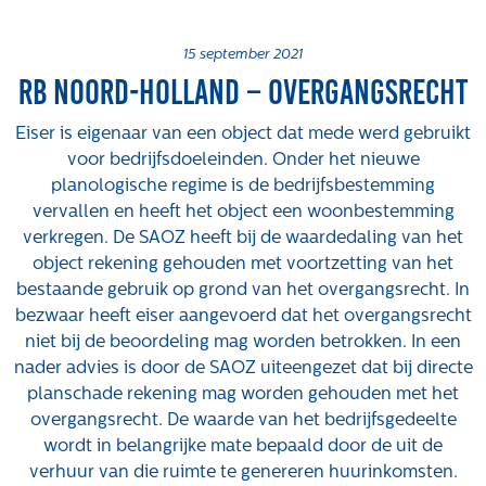
Projecten
Tender-light voormalige St. Josefschool in
15 september 2021
Rb Noord-Holland – Overgangsrecht
Brunssum
Tender-light Amundsenstraat Valkenswaard
Eiser is eigenaar van een object dat mede werd gebruikt
Concurrentiegerichte dialoog en tenderstrategie
voor bedrijfsdoeleinden. Onder het nieuwe
Hoge Woerd in Ewijk
planologische regime is de bedrijfsbestemming
Pachtbeleid gemeente Valkenswaard: duurzame
vervallen en heeft het object een woonbestemming
pacht als instrument voor landbouw- en
verkregen. De SAOZ heeft bij de waardedaling van het
watertransitie
object rekening gehouden met voortzetting van het
Strategisch grondbeleid als motor voor
bestaande gebruik op grond van het overgangsrecht. In
woningbouwversnelling Gemeente Vught
bezwaar heeft eiser aangevoerd dat het overgangsrecht
niet bij de beoordeling mag worden betrokken. In een
Over ons
nader advies is door de SAOZ uiteengezet dat bij directe
planschade rekening mag worden gehouden met het
Maatschappelijk
overgangsrecht. De waarde van het bedrijfsgedeelte
Regeling van Rentmeesters 2020
wordt in belangrijke mate bepaald door de uit de
Klachtenbehandeling Procedure (KBP)
verhuur van die ruimte te genereren huurinkomsten.