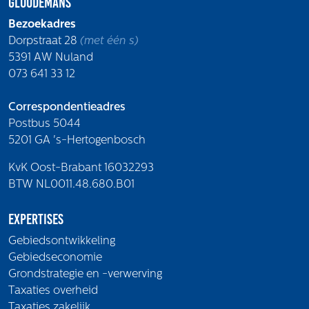
Gloudemans
Bezoekadres
Dorpstraat 28
(met één s)
5391 AW Nuland
073 641 33 12
Correspondentieadres
Postbus 5044
5201 GA 's-Hertogenbosch
KvK Oost-Brabant 16032293
BTW NL0011.48.680.B01
Expertises
Gebiedsontwikkeling
Gebiedseconomie
Grondstrategie en -verwerving
Taxaties overheid
Taxaties zakelijk