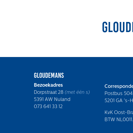
Gloud
Gloudemans
Bezoekadres
Corresponde
Dorpstraat 28
(met één s)
Postbus 504
5391 AW Nuland
5201 GA 's-
073 641 33 12
KvK Oost-Br
BTW NL0011.