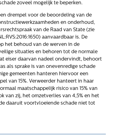
e schade zoveel mogelijk te beperken.
 een drempel voor de beoordeling van de
Volg ons
constructiewerkzaamheden en onderhoud,
ursrechtspraak van de Raad van State (zie
:NL:RVS:2016:1650) aanvaardbaar is. De
p het behoud van de werven in de
ilige situaties en behoren tot de normale
t eiser daarvan nadeel ondervindt, behoort
Pas als sprake is van onevenredige schade
mige gemeenten hanteren hiervoor een
l van 15%. Verweerder hanteert in haar
normaal maatschappelijk risico van 15% van
k van zij, het omzetverlies van 4,5% en het
 de daaruit voortvloeiende schade niet tot