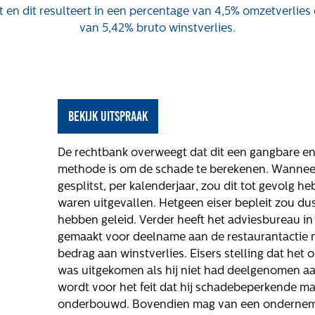
Maatschappelijk
Nieuws
Vac
 en dit resulteert in een percentage van 4,5% omzetverlies
van 5,42% bruto winstverlies.
Regeling van
Blogs
Rentmeesters 2020
Uitspraken
Klachtenbehandeling
Procedure (KBP)
Het verhaal van
bekijk uitspraak
Gloudemans
hte
Onze mensen
De rechtbank overweegt dat dit een gangbare en
methode is om de schade te berekenen. Wanneer
oge
Werken bij
gesplitst, per kalenderjaar, zou dit tot gevolg 
Gloudemans
waren uitgevallen. Hetgeen eiser bepleit zou du
hebben geleid. Verder heeft het adviesbureau in 
gemaakt voor deelname aan de restaurantactie 
bedrag aan winstverlies. Eisers stelling dat he
ls
was uitgekomen als hij niet had deelgenomen aan d
wordt voor het feit dat hij schadebeperkende ma
onderbouwd. Bovendien mag van een ondernemer