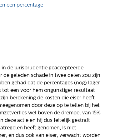
atures
Klachten
 en een percentage
Privacyverklaring
Proclaimer
 in de jurisprudentie geaccepteerde
 de geleden schade in twee delen zou zijn
hebben gehad dat de percentages (nog) lager
s tot een voor hem ongunstiger resultaat
zijn berekening de kosten die eiser heeft
meegenomen door deze op te tellen bij het
t omzetverlies wel boven de drempel van 15%
eze actie en hij dus feitelijk gestraft
atregelen heeft genomen, is niet
, en dus ook van eiser, verwacht worden