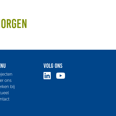
morgen
nu
Volg ons
ojecten
er ons
rken bij
tueel
ntact