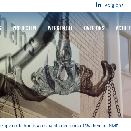
Volg ons
s
Projecten
Werken bij
Over ons
Actue
de agv onderhoudswerkzaamheden onder 15% drempel NMR