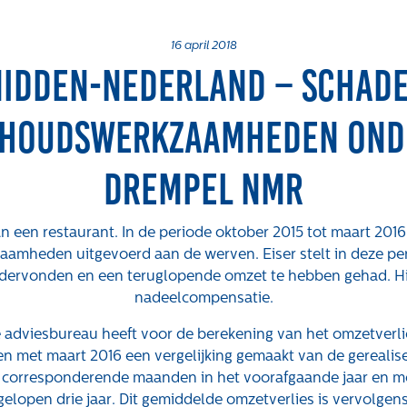
16 april 2018
Midden-Nederland – schade
houdswerkzaamheden ond
drempel NMR
van een restaurant. In de periode oktober 2015 tot maart 201
mheden uitgevoerd aan de werven. Eiser stelt in deze per
dervonden en een teruglopende omzet te hebben gehad. Hi
nadeelcompensatie.
 adviesbureau heeft voor de berekening van het omzetverli
Over ons
Actueel
We
en met maart 2016 een vergelijking gemaakt van de gerealis
corresponderende maanden in het voorafgaande jaar en m
elopen drie jaar. Dit gemiddelde omzetverlies is vervolgen