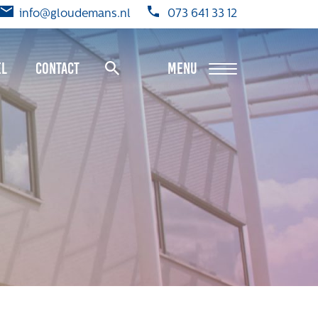
info@gloudemans.nl
073 641 33 12
el
Contact
MENU