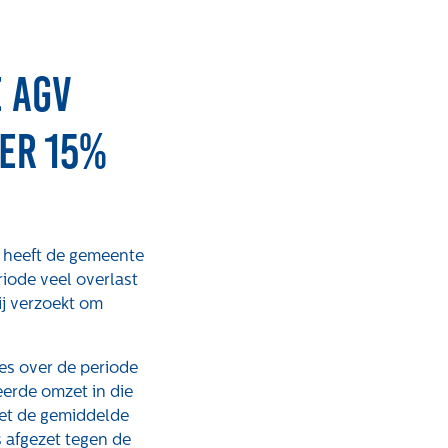
 agv
er 15%
6 heeft de gemeente
iode veel overlast
j verzoekt om
es over de periode
rken bij
Contact
eerde omzet in die
et de gemiddelde
s afgezet tegen de