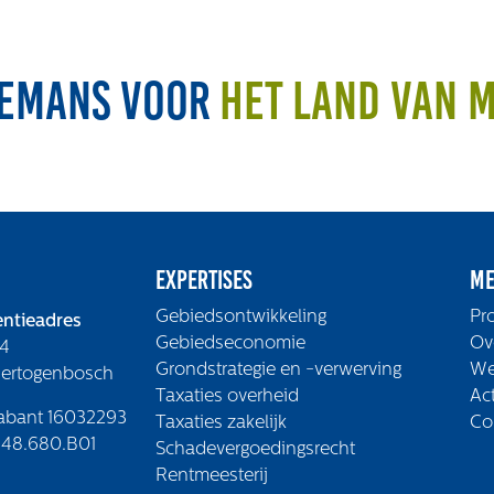
emans voor
het land van 
Expertises
Me
Gebiedsontwikkeling
Pr
ntieadres
Gebiedseconomie
Ov
4
Grondstrategie en -verwerving
We
Hertogenbosch
Taxaties overheid
Ac
abant 16032293
Taxaties zakelijk
Co
48.680.B01
Schadevergoedingsrecht
Rentmeesterij