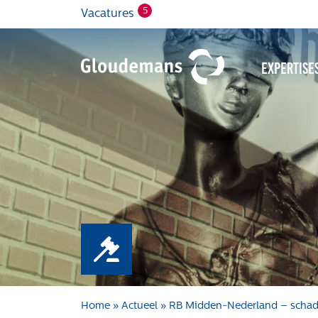
5
Vacatures
Expertise
Home
»
Actueel
»
RB Midden-Nederland – scha