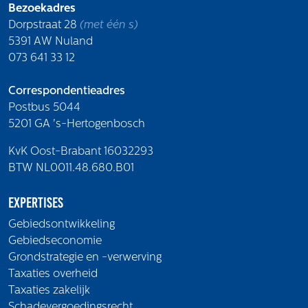
Bezoekadres
Dorpstraat 28
(met één s)
5391 AW Nuland
073 641 33 12
Correspondentieadres
Postbus 5044
5201 GA 's-Hertogenbosch
KvK Oost-Brabant 16032293
BTW NL0011.48.680.B01
Expertises
Gebiedsontwikkeling
Gebiedseconomie
Grondstrategie en -verwerving
Taxaties overheid
Taxaties zakelijk
Schadevergoedingsrecht