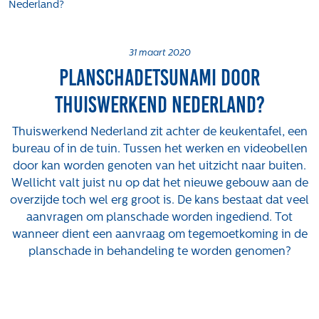
Nederland?
Projecten
Tender-light voormalige St. Josefschool in
Brunssum
31 maart 2020
Planschadetsunami door
Tender-light Amundsenstraat Valkenswaard
Concurrentiegerichte dialoog en tenderstrategie
thuiswerkend Nederland?
Hoge Woerd in Ewijk
Pachtbeleid gemeente Valkenswaard: duurzame
Thuiswerkend Nederland zit achter de keukentafel, een
pacht als instrument voor landbouw- en
bureau of in de tuin. Tussen het werken en videobellen
watertransitie
door kan worden genoten van het uitzicht naar buiten.
Wellicht valt juist nu op dat het nieuwe gebouw aan de
Strategisch grondbeleid als motor voor
overzijde toch wel erg groot is. De kans bestaat dat veel
woningbouwversnelling Gemeente Vught
aanvragen om planschade worden ingediend. Tot
Over ons
wanneer dient een aanvraag om tegemoetkoming in de
planschade in behandeling te worden genomen?
Maatschappelijk
Regeling van Rentmeesters 2020
Klachtenbehandeling Procedure (KBP)