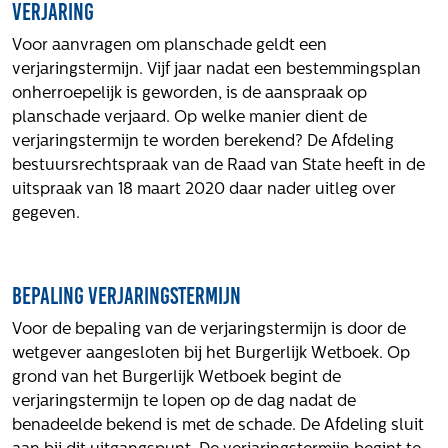
Het verhaal van Gloudemans
Verjaring
Onze mensen
Voor aanvragen om planschade geldt een
Werken bij Gloudemans
verjaringstermijn. Vijf jaar nadat een bestemmingsplan
onherroepelijk is geworden, is de aanspraak op
Actueel
planschade verjaard. Op welke manier dient de
Nieuws
verjaringstermijn te worden berekend? De Afdeling
bestuursrechtspraak van de Raad van State heeft in de
Blogs
uitspraak van 18 maart 2020 daar nader uitleg over
Uitspraken
gegeven.
Werken bij
Vacatures
Bepaling verjaringstermijn
Contact
Voor de bepaling van de verjaringstermijn is door de
wetgever aangesloten bij het Burgerlijk Wetboek. Op
Klachten
grond van het Burgerlijk Wetboek begint de
Privacyverklaring
verjaringstermijn te lopen op de dag nadat de
Proclaimer
benadeelde bekend is met de schade. De Afdeling sluit