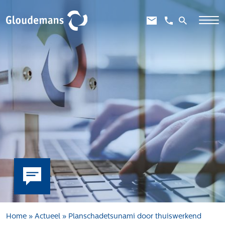
Expertises
Gebiedsontwikkeling
Gebiedseconomie
Grondstrategie en -verwerving
Taxaties overheid
Taxaties zakelijk
Schadevergoedingsrecht
Rentmeesterij
Transities
Aanbesteden en selecteren
Home
»
Actueel
»
Planschadetsunami door thuiswerkend