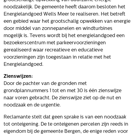
grootschalige opwekking van duurzame energie
Het verhaal van Gloudemans
noodzakelijk. De gemeente heeft daarom besloten het
Onze mensen
Energielandgoed Wells Meer te realiseren. Het betreft
Werken bij Gloudemans
een gebied waar het grootschalig opwekken van energie
door middel van zonnepanelen en windturbines
Actueel
mogelijk is. Tevens wordt bij het energielandgoed een
Nieuws
bezoekerscentrum met parkeervoorzieningen
Blogs
gerealiseerd waar recreatieve en educatieve
voorzieningen zijn toegestaan in relatie met het
Uitspraken
Energielandgoed.
Werken bij
Zienswijzen:
Vacatures
Door de pachter van de gronden met
grondplannummers 1 tot en met 30 is één zienswijze
Contact
naar voren gebracht. De zienswijze ziet op de nut en
noodzaak en de urgentie.
Klachten
Privacyverklaring
Reclamante stelt dat geen sprake is van een noodzaak
Proclaimer
tot onteigening. De te onteigenen percelen zijn reeds in
eigendom bij de gemeente Bergen, de enige reden voor