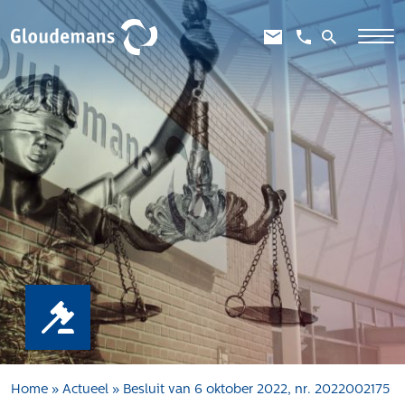
Expertises
Gebiedsontwikkeling
Gebiedseconomie
Grondstrategie en -verwerving
Taxaties overheid
Taxaties zakelijk
Schadevergoedingsrecht
Rentmeesterij
Transities
Aanbesteden en selecteren
Home
»
Actueel
»
Besluit van 6 oktober 2022, nr. 2022002175