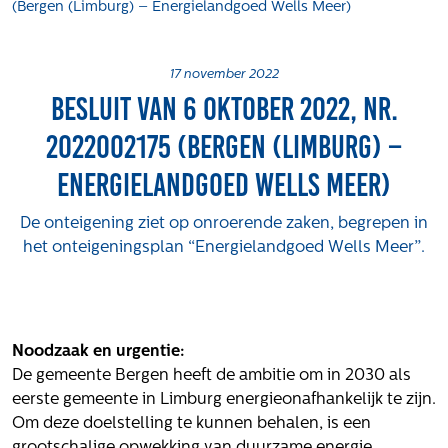
(Bergen (Limburg) – Energielandgoed Wells Meer)
Projecten
Tender-light voormalige St. Josefschool in
Brunssum
17 november 2022
Besluit van 6 oktober 2022, nr.
Tender-light Amundsenstraat Valkenswaard
Concurrentiegerichte dialoog en tenderstrategie
2022002175 (Bergen (Limburg) –
Hoge Woerd in Ewijk
Energielandgoed Wells Meer)
Pachtbeleid gemeente Valkenswaard: duurzame
pacht als instrument voor landbouw- en
De onteigening ziet op onroerende zaken, begrepen in
watertransitie
het onteigeningsplan “Energielandgoed Wells Meer”.
Strategisch grondbeleid als motor voor
woningbouwversnelling Gemeente Vught
Over ons
Noodzaak en urgentie:
Maatschappelijk
De gemeente Bergen heeft de ambitie om in 2030 als
Regeling van Rentmeesters 2020
eerste gemeente in Limburg energieonafhankelijk te zijn.
Klachtenbehandeling Procedure (KBP)
Om deze doelstelling te kunnen behalen, is een