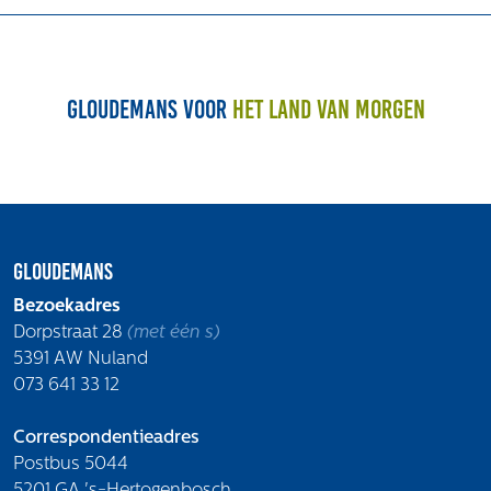
Gloudemans voor
het land van morgen
Gloudemans
Bezoekadres
Dorpstraat 28
(met één s)
5391 AW Nuland
073 641 33 12
Correspondentieadres
Postbus 5044
5201 GA 's-Hertogenbosch