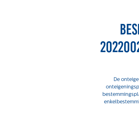
Bes
202200
De onteige
onteigeningsp
bestemmingspla
enkelbestemmi