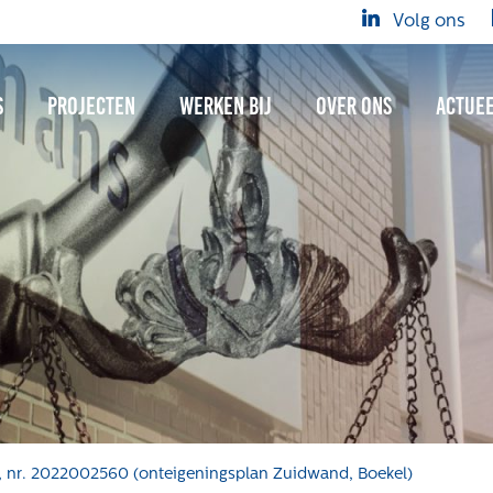
Volg ons
s
Projecten
Werken bij
Over ons
Actue
, nr. 2022002560 (onteigeningsplan Zuidwand, Boekel)