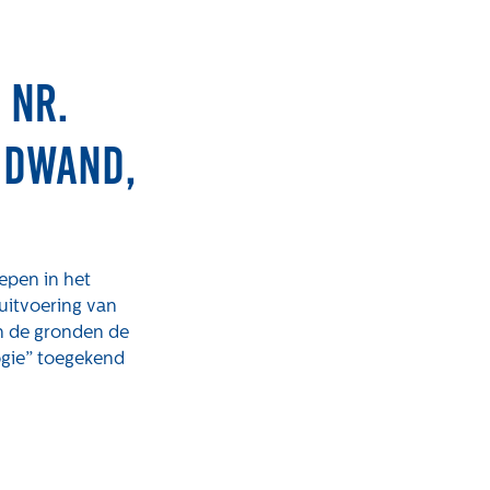
 nr.
idwand,
epen in het
uitvoering van
n de gronden de
gie” toegekend