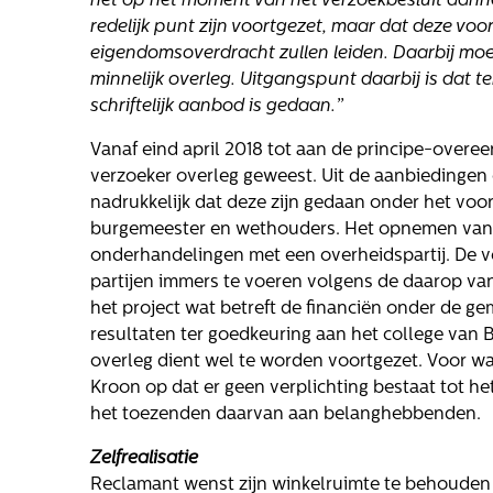
het op het moment van het verzoekbesluit aanne
Over ons
Actueel
We
redelijk punt zijn voortgezet, maar dat deze voorl
eigendomsoverdracht zullen leiden. Daarbij moe
minnelijk overleg. Uitgangspunt daarbij is dat te
Maatschappelijk
Nieuws
Vac
schriftelijk aanbod is gedaan.”
Regeling van
Blogs
Rentmeesters 2020
Vanaf eind april 2018 tot aan de principe-overe
Uitspraken
verzoeker overleg geweest. Uit de aanbiedingen d
Klachtenbehandeling
nadrukkelijk dat deze zijn gedaan onder het vo
Procedure (KBP)
burgemeester en wethouders. Het opnemen van ee
Het verhaal van
onderhandelingen met een overheidspartij. De 
Gloudemans
partijen immers te voeren volgens de daarop van
hte
Onze mensen
het project wat betreft de financiën onder de ge
resultaten ter goedkeuring aan het college van
oge
Werken bij
overleg dient wel te worden voortgezet. Voor wa
Gloudemans
Kroon op dat er geen verplichting bestaat tot h
het toezenden daarvan aan belanghebbenden.
Zelfrealisatie
ls
Reclamant wenst zijn winkelruimte te behouden 