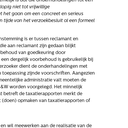
melijk is dat die onderhandelingen tot een
rken bij
Contact
opig niet tot vrijwillige
t het gaan om een concreet en serieus
n tijde van het verzoekbesluit al een formeel
atures
Klachten
Privacyverklaring
enstemming is er tussen reclamant en
Proclaimer
ie aan reclamant zijn gedaan blijkt
orbehoud van goedkeuring door
n dergelijk voorbehoud is gebruikelijk bij
verzoeker dient de onderhandelingen met
 toepassing zijnde voorschriften. Aangezien
meentelijke administratie valt moeten de
 B&W worden voorgelegd. Het minnelijk
t betreft de taxatierapporten merkt de
et (doen) opmaken van taxatierapporten of
en wil meewerken aan de realisatie van de