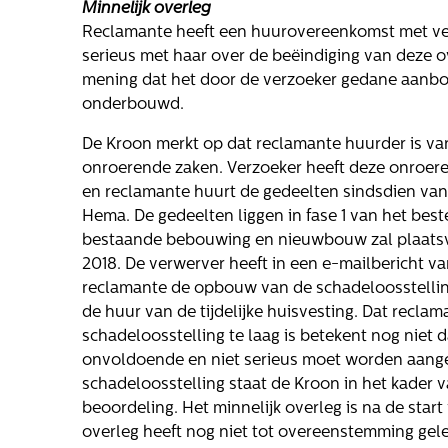
Minnelijk overleg
Reclamante heeft een huurovereenkomst met ver
serieus met haar over de beëindiging van deze o
mening dat het door de verzoeker gedane aanbod
onderbouwd.
De Kroon merkt op dat reclamante huurder is va
onroerende zaken. Verzoeker heeft deze onroe
en reclamante huurt de gedeelten sindsdien van v
Hema. De gedeelten liggen in fase 1 van het bes
bestaande bebouwing en nieuwbouw zal plaatsvi
2018. De verwerver heeft in een e-mailbericht v
reclamante de opbouw van de schadeloosstelling
de huur van de tijdelijke huisvesting. Dat recla
schadeloosstelling te laag is betekent nog niet 
onvoldoende en niet serieus moet worden aang
schadeloosstelling staat de Kroon in het kader 
beoordeling. Het minnelijk overleg is na de star
overleg heeft nog niet tot overeenstemming gele