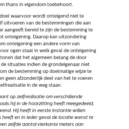
hem thans in eigendom toebehoort.
t doel waarvoor wordt onteigend niet te
elf uitvoeren van de bestemmingen die aan
ar aangeeft bereid te zijn de bestemming te
Volg ons
tot onteigening. Daarop kan uitzondering
 om onteigening een andere vorm van
oor ogen staat in welk geval de onteigening
antonen dat het algemeen belang de door
e situaties indien de grondeigenaar niet
 om de bestemming op doelmatige wijze te
en geen afzonderlijk deel van het te voeren
frealisatie in de weg staan.
ant op zelfrealisatie om verschillende
oals hij in de hoorzitting heeft meegedeeld,
end. Hij heeft in eerste instantie willen
 heeft en in ieder geval de locatie wenst te
 een zelfde aantal vierkante meters aan