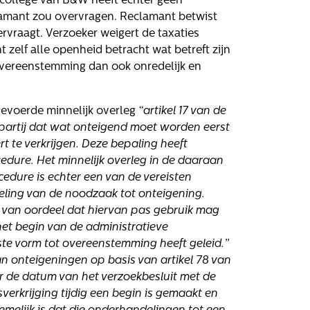
college van B&W heeft echter geen
lamant zou overvragen. Reclamant betwist
vervraagt. Verzoeker weigert de taxaties
t zelf alle openheid betracht wat betreft zijn
overeenstemming dan ook onredelijk en
gevoerde minnelijk overleg
“artikel 17 van de
artij dat wat onteigend moet worden eerst
t te verkrijgen. Deze bepaling heeft
edure. Het minnelijk overleg in de daaraan
dure is echter een van de vereisten
eling van de noodzaak tot onteigening.
ij van oordeel dat hiervan pas gebruik mag
het begin van de administratieve
ste vorm tot overeenstemming heeft geleid.”
an onteigeningen op basis van artikel 78 van
r de datum van het verzoekbesluit met de
erkrijging tijdig een begin is gemaakt en