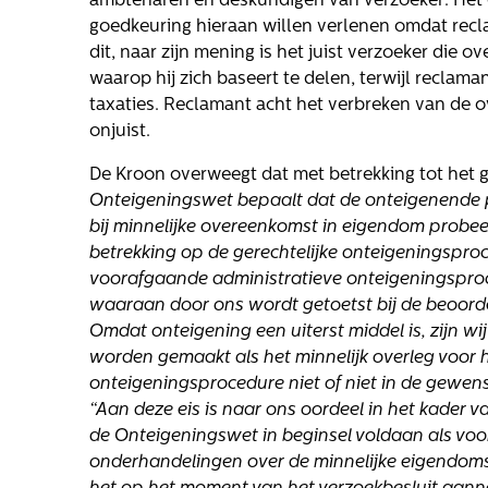
ambtenaren en deskundigen van verzoeker. Het 
goedkeuring hieraan willen verlenen omdat rec
dit, naar zijn mening is het juist verzoeker die o
waarop hij zich baseert te delen, terwijl reclaman
taxaties. Reclamant acht het verbreken van de 
onjuist.
De Kroon overweegt dat met betrekking tot het 
Onteigeningswet bepaalt dat de onteigenende p
bij minnelijke overeenkomst in eigendom probeer
betrekking op de gerechtelijke onteigeningsproc
voorafgaande administratieve onteigeningsproce
waaraan door ons wordt getoetst bij de beoord
Omdat onteigening een uiterst middel is, zijn w
worden gemaakt als het minnelijk overleg voor 
onteigeningsprocedure niet of niet in de gewen
“Aan deze eis is naar ons oordeel in het kader v
de Onteigeningswet in beginsel voldaan als voo
onderhandelingen over de minnelijke eigendomsv