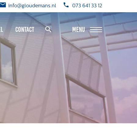
info@gloudemans.nl
073 641 33 12
el
Contact
MENU