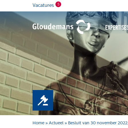
5
Vacatures
Expertise
Home
»
Actueel
»
Besluit van 30 november 2022