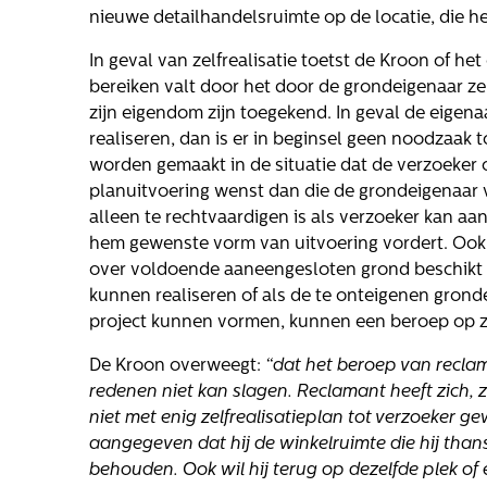
nieuwe detailhandelsruimte op de locatie, die 
In geval van zelfrealisatie toetst de Kroon of he
bereiken valt door het door de grondeigenaar z
zijn eigendom zijn toegekend. In geval de eigena
realiseren, dan is er in beginsel geen noodzaak 
worden gemaakt in de situatie dat de verzoeker
elling
planuitvoering wenst dan die de grondeigenaar v
alleen te rechtvaardigen is als verzoeker kan a
hem gewenste vorm van uitvoering vordert. Ook d
over voldoende aaneengesloten grond beschikt
kunnen realiseren of als de te onteigenen grond
project kunnen vormen, kunnen een beroep op zel
De Kroon overweegt:
“dat het beroep van reclam
redenen niet kan slagen. Reclamant heeft zich, z
niet met enig zelfrealisatieplan tot verzoeker gew
aangegeven dat hij de winkelruimte die hij thans
behouden. Ook wil hij terug op dezelfde plek of