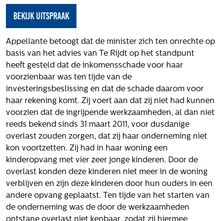
Het verhaal van Gloudemans
bekijk uitspraak
Onze mensen
Werken bij Gloudemans
Appellante betoogt dat de minister zich ten onrechte op
Actueel
basis van het advies van Te Rijdt op het standpunt
heeft gesteld dat de inkomensschade voor haar
Nieuws
voorzienbaar was ten tijde van de
Blogs
investeringsbeslissing en dat de schade daarom voor
Uitspraken
haar rekening komt. Zij voert aan dat zij niet had kunnen
voorzien dat de ingrijpende werkzaamheden, al dan niet
Werken bij
reeds bekend sinds 31 maart 2011, voor dusdanige
overlast zouden zorgen, dat zij haar onderneming niet
Vacatures
kon voortzetten. Zij had in haar woning een
Contact
kinderopvang met vier zeer jonge kinderen. Door de
overlast konden deze kinderen niet meer in de woning
Klachten
verblijven en zijn deze kinderen door hun ouders in een
Privacyverklaring
andere opvang geplaatst. Ten tijde van het starten van
Proclaimer
de onderneming was de door de werkzaamheden
ontstane overlast niet kenbaar, zodat zij hiermee