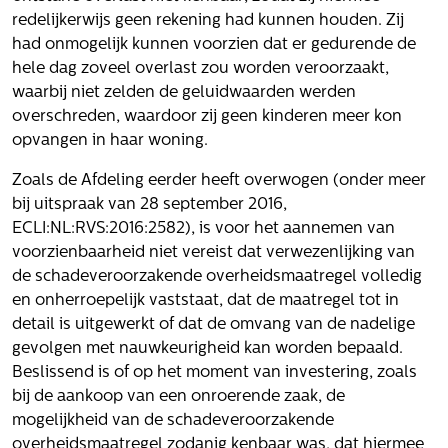
Volg ons
redelijkerwijs geen rekening had kunnen houden. Zij
had onmogelijk kunnen voorzien dat er gedurende de
hele dag zoveel overlast zou worden veroorzaakt,
waarbij niet zelden de geluidwaarden werden
Integrale aanpak gebiedsvisie
overschreden, waardoor zij geen kinderen meer kon
opvangen in haar woning.
Zoals de Afdeling eerder heeft overwogen (onder meer
bij uitspraak van 28 september 2016,
ECLI:NL:RVS:2016:2582), is voor het aannemen van
voorzienbaarheid niet vereist dat verwezenlijking van
de schadeveroorzakende overheidsmaatregel volledig
en onherroepelijk vaststaat, dat de maatregel tot in
detail is uitgewerkt of dat de omvang van de nadelige
gevolgen met nauwkeurigheid kan worden bepaald.
Beslissend is of op het moment van investering, zoals
bij de aankoop van een onroerende zaak, de
mogelijkheid van de schadeveroorzakende
overheidsmaatregel zodanig kenbaar was, dat hiermee