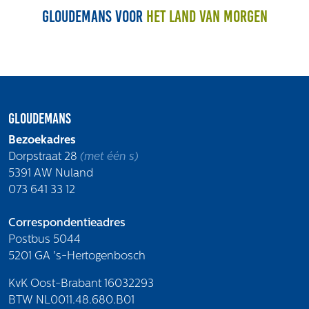
Gloudemans voor
het land van morgen
Gloudemans
Bezoekadres
Dorpstraat 28
(met één s)
5391 AW Nuland
073 641 33 12
Correspondentieadres
Postbus 5044
5201 GA 's-Hertogenbosch
KvK Oost-Brabant 16032293
BTW NL0011.48.680.B01