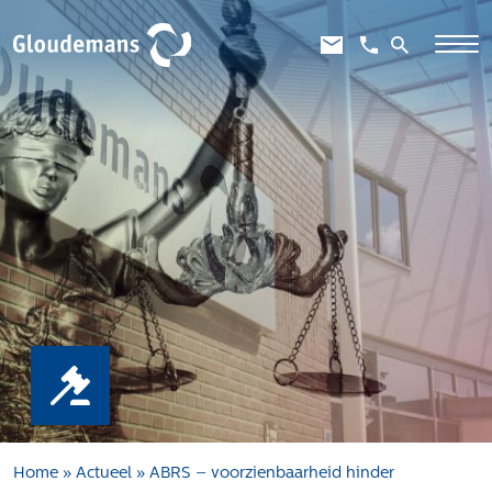
Expertises
Gebiedsontwikkeling
Gebiedseconomie
Grondstrategie en -verwerving
Taxaties overheid
Taxaties zakelijk
Schadevergoedingsrecht
Rentmeesterij
Transities
Aanbesteden en selecteren
Home
»
Actueel
»
ABRS – voorzienbaarheid hinder