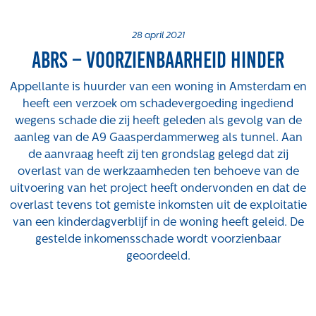
Projecten
Tender-light voormalige St. Josefschool in
28 april 2021
ABRS – voorzienbaarheid hinder
Brunssum
Tender-light Amundsenstraat Valkenswaard
Appellante is huurder van een woning in Amsterdam en
Concurrentiegerichte dialoog en tenderstrategie
heeft een verzoek om schadevergoeding ingediend
Hoge Woerd in Ewijk
wegens schade die zij heeft geleden als gevolg van de
Pachtbeleid gemeente Valkenswaard: duurzame
aanleg van de A9 Gaasperdammerweg als tunnel. Aan
pacht als instrument voor landbouw- en
de aanvraag heeft zij ten grondslag gelegd dat zij
watertransitie
overlast van de werkzaamheden ten behoeve van de
Strategisch grondbeleid als motor voor
uitvoering van het project heeft ondervonden en dat de
woningbouwversnelling Gemeente Vught
overlast tevens tot gemiste inkomsten uit de exploitatie
van een kinderdagverblijf in de woning heeft geleid. De
Over ons
gestelde inkomensschade wordt voorzienbaar
geoordeeld.
Maatschappelijk
Regeling van Rentmeesters 2020
Klachtenbehandeling Procedure (KBP)