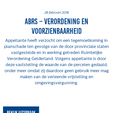
Projecten
Tender-light voormalige St. Josefschool in
28 februari 2018
ABRS – Verordening en
Brunssum
Tender-light Amundsenstraat Valkenswaard
voorzienbaarheid
Concurrentiegerichte dialoog en tenderstrategie
Hoge Woerd in Ewijk
Appellante heeft verzocht om een tegemoetkoming in
Pachtbeleid gemeente Valkenswaard: duurzame
planschade ten gevolge van de door provinciale staten
pacht als instrument voor landbouw- en
vastgestelde en in werking getreden Ruimtelijke
watertransitie
Verordening Gelderland. Volgens appellante is door
deze vaststelling de waarde van de percelen gedaald,
Strategisch grondbeleid als motor voor
onder meer omdat zij daardoor geen gebruik meer mag
woningbouwversnelling Gemeente Vught
maken van de verleende vrijstelling en
Over ons
omgevingsvergunning.
Maatschappelijk
Regeling van Rentmeesters 2020
Klachtenbehandeling Procedure (KBP)
bekijk uitspraak