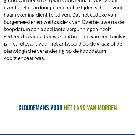
grond van het streekplan voorzienbaar was, zodat
Volg ons
eventueel daardoor geleden of te lijden schade voor
haar rekening dient te blijven. Dat het college van
burgemeester en wethouders van Overbetuwe na de
koopdatum aan appellante vergunningen heeft
Integrale aanpak gebiedsvisie
verleend voor de bouw en uitbreiding van een tuinkas,
is niet relevant voor het antwoord op de vraag of de
planologische verandering op de koopdatum
voorzienbaar was.
Gloudemans voor
het land van morgen