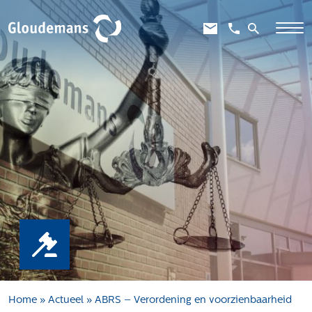
Expertises
Gebiedsontwikkeling
Gebiedseconomie
Grondstrategie en -verwerving
Taxaties overheid
Taxaties zakelijk
Schadevergoedingsrecht
Rentmeesterij
Transities
Aanbesteden en selecteren
Home
»
Actueel
»
ABRS – Verordening en voorzienbaarheid