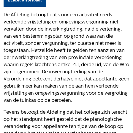
Het verhaal van Gloudemans
Onze mensen
De Afdeling betoogt dat voor een activiteit reeds
Werken bij Gloudemans
verleende vrijstelling en omgevingsvergunning niet
Actueel
vervallen door de inwerkingtreding, na die verlening,
van een bestemmingsplan op grond waarvan die
Nieuws
activiteit, zonder vergunning, ter plaatse niet meer is
Blogs
toegestaan. Hetzelfde heeft te gelden ten aanzien van
de inwerkingtreding van een provinciale verordening
Uitspraken
waarin regels krachtens artikel 4.1, derde lid, van de Wro
Werken bij
zijn opgenomen. De inwerkingtreding van de
Verordening betekent derhalve niet dat appellante geen
Vacatures
gebruik meer kan maken van de aan hem verleende
vrijstelling en omgevingsvergunning voor de vergroting
Contact
van de tuinkas op de percelen.
Klachten
Tevens betoogt de Afdeling dat het college zich terecht
Privacyverklaring
op het standpunt heeft gesteld dat de planologische
Proclaimer
verandering voor appellante ten tijde van de koop op