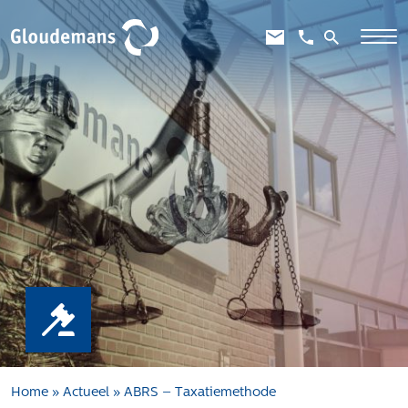
Expertises
Gebiedsontwikkeling
Gebiedseconomie
Grondstrategie en -verwerving
Taxaties overheid
Taxaties zakelijk
Schadevergoedingsrecht
Rentmeesterij
Transities
Aanbesteden en selecteren
Home
»
Actueel
»
ABRS – Taxatiemethode