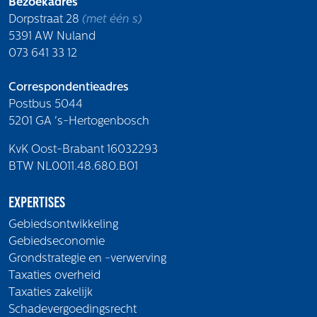
Bezoekadres
Dorpstraat 28
(met één s)
5391 AW Nuland
073 641 33 12
Correspondentieadres
Postbus 5044
5201 GA 's-Hertogenbosch
KvK Oost-Brabant 16032293
BTW NL0011.48.680.B01
Expertises
Gebiedsontwikkeling
Gebiedseconomie
Grondstrategie en -verwerving
Taxaties overheid
Taxaties zakelijk
Schadevergoedingsrecht