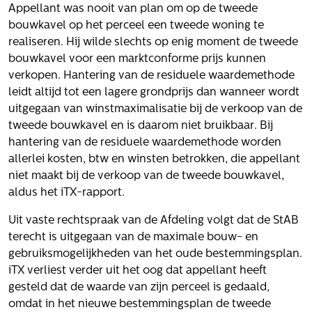
Het verhaal van Gloudemans
Appellant was nooit van plan om op de tweede
Onze mensen
bouwkavel op het perceel een tweede woning te
Werken bij Gloudemans
realiseren. Hij wilde slechts op enig moment de tweede
bouwkavel voor een marktconforme prijs kunnen
Actueel
verkopen. Hantering van de residuele waardemethode
leidt altijd tot een lagere grondprijs dan wanneer wordt
Nieuws
uitgegaan van winstmaximalisatie bij de verkoop van de
Blogs
tweede bouwkavel en is daarom niet bruikbaar. Bij
Uitspraken
hantering van de residuele waardemethode worden
allerlei kosten, btw en winsten betrokken, die appellant
Werken bij
niet maakt bij de verkoop van de tweede bouwkavel,
aldus het iTX-rapport.
Vacatures
Uit vaste rechtspraak van de Afdeling volgt dat de StAB
Contact
terecht is uitgegaan van de maximale bouw- en
Klachten
gebruiksmogelijkheden van het oude bestemmingsplan.
Privacyverklaring
iTX verliest verder uit het oog dat appellant heeft
gesteld dat de waarde van zijn perceel is gedaald,
Proclaimer
omdat in het nieuwe bestemmingsplan de tweede