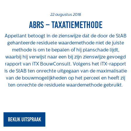
Projecten
Tender-light voormalige St. Josefschool in
22 augustus 2018
ABRS – Taxatiemethode
Brunssum
Tender-light Amundsenstraat Valkenswaard
Appellant betoogt in de zienswijze dat de door de StAB
Concurrentiegerichte dialoog en tenderstrategie
gehanteerde residuele waardemethode niet de juiste
Hoge Woerd in Ewijk
methode is om te bepalen of hij planschade lijdt,
Pachtbeleid gemeente Valkenswaard: duurzame
waarbij hij verwijst naar een bij zijn zienswijze gevoegd
pacht als instrument voor landbouw- en
rapport van iTX BouwConsult. Volgens het iTX-rapport
watertransitie
is de StAB ten onrechte uitgegaan van de maximalisatie
Strategisch grondbeleid als motor voor
van de bouwmogelijkheden op het perceel en heeft zij
woningbouwversnelling Gemeente Vught
ten onrechte de residuele waardemethode gebruikt.
Over ons
Maatschappelijk
Regeling van Rentmeesters 2020
bekijk uitspraak
Klachtenbehandeling Procedure (KBP)