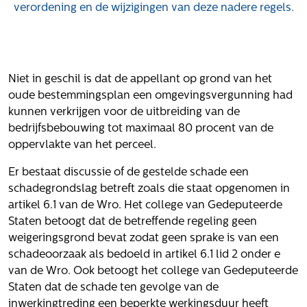
Het verhaal van Gloudemans
verordening en de wijzigingen van deze nadere regels.
Onze mensen
Werken bij Gloudemans
Actueel
Niet in geschil is dat de appellant op grond van het
Nieuws
oude bestemmingsplan een omgevingsvergunning had
kunnen verkrijgen voor de uitbreiding van de
Blogs
bedrijfsbebouwing tot maximaal 80 procent van de
Uitspraken
oppervlakte van het perceel.
Werken bij
Er bestaat discussie of de gestelde schade een
schadegrondslag betreft zoals die staat opgenomen in
Vacatures
artikel 6.1 van de Wro. Het college van Gedeputeerde
Contact
Staten betoogt dat de betreffende regeling geen
weigeringsgrond bevat zodat geen sprake is van een
Klachten
schadeoorzaak als bedoeld in artikel 6.1 lid 2 onder e
Privacyverklaring
van de Wro. Ook betoogt het college van Gedeputeerde
Proclaimer
Staten dat de schade ten gevolge van de
inwerkingtreding een beperkte werkingsduur heeft