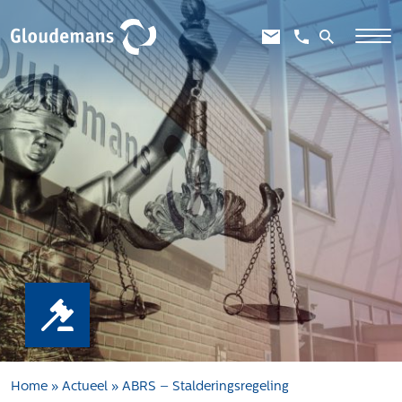
Expertises
Gebiedsontwikkeling
Gebiedseconomie
Grondstrategie en -verwerving
Taxaties overheid
Taxaties zakelijk
Schadevergoedingsrecht
Rentmeesterij
Transities
Aanbesteden en selecteren
Home
»
Actueel
»
ABRS – Stalderingsregeling