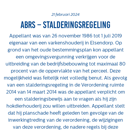
Projecten
Tender-light voormalige St. Josefschool in
21 februari 2024
ABRS – Stalderingsregeling
Brunssum
Tender-light Amundsenstraat Valkenswaard
Appellant was van 26 november 1986 tot 1 juli 2019
Concurrentiegerichte dialoog en tenderstrategie
eigenaar van een varkenshouderij in Elsendorp. Op
Hoge Woerd in Ewijk
grond van het oude bestemmingsplan kon appellant
Pachtbeleid gemeente Valkenswaard: duurzame
een omgevingsvergunning verkrijgen voor de
pacht als instrument voor landbouw- en
uitbreiding van de bedrijfsbebouwing tot maximaal 80
watertransitie
procent van de oppervlakte van het perceel. Deze
Strategisch grondbeleid als motor voor
mogelijkheid was feitelijk niet volledig benut. Als gevolg
woningbouwversnelling Gemeente Vught
van een stalderingsregeling in de Verordening ruimte
2014 van 14 maart 2014 was de appellant verplicht om
Over ons
een stalderingsbewijs aan te vragen als hij zijn
hokdierhouderij zou willen uitbreiden. Appellant stelt
Maatschappelijk
dat hij planschade heeft geleden ten gevolge van de
Regeling van Rentmeesters 2020
inwerkingtreding van de verordening, de wijzigingen
Klachtenbehandeling Procedure (KBP)
van deze verordening, de nadere regels bij deze