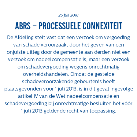
Projecten
Tender-light voormalige St. Josefschool in
25 juli 2018
ABRS – processuele connexiteit
Brunssum
Tender-light Amundsenstraat Valkenswaard
De Afdeling stelt vast dat een verzoek om vergoeding
Concurrentiegerichte dialoog en tenderstrategie
van schade veroorzaakt door het geven van een
Hoge Woerd in Ewijk
onjuiste uitleg door de gemeente aan derden niet een
Pachtbeleid gemeente Valkenswaard: duurzame
verzoek om nadeelcompensatie is, maar een verzoek
pacht als instrument voor landbouw- en
om schadevergoeding wegens onrechtmatig
watertransitie
overheidshandelen. Omdat de gestelde
Strategisch grondbeleid als motor voor
schadeveroorzakende gebeurtenis heeft
woningbouwversnelling Gemeente Vught
plaatsgevonden voor 1 juli 2013, is in dit geval ingevolge
artikel IV van de Wet nadeelcompensatie en
Over ons
schadevergoeding bij onrechtmatige besluiten het vóór
1 juli 2013 geldende recht van toepassing.
Maatschappelijk
Regeling van Rentmeesters 2020
Klachtenbehandeling Procedure (KBP)