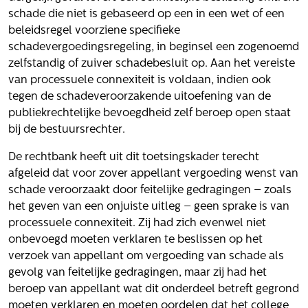
Volg ons
schade die niet is gebaseerd op een in een wet of een
beleidsregel voorziene specifieke
schadevergoedingsregeling, in beginsel een zogenoemd
zelfstandig of zuiver schadebesluit op. Aan het vereiste
Integrale aanpak gebiedsvisie
van processuele connexiteit is voldaan, indien ook
tegen de schadeveroorzakende uitoefening van de
publiekrechtelijke bevoegdheid zelf beroep open staat
bij de bestuursrechter.
De rechtbank heeft uit dit toetsingskader terecht
afgeleid dat voor zover appellant vergoeding wenst van
schade veroorzaakt door feitelijke gedragingen – zoals
het geven van een onjuiste uitleg – geen sprake is van
processuele connexiteit. Zij had zich evenwel niet
onbevoegd moeten verklaren te beslissen op het
verzoek van appellant om vergoeding van schade als
gevolg van feitelijke gedragingen, maar zij had het
beroep van appellant wat dit onderdeel betreft gegrond
moeten verklaren en moeten oordelen dat het college