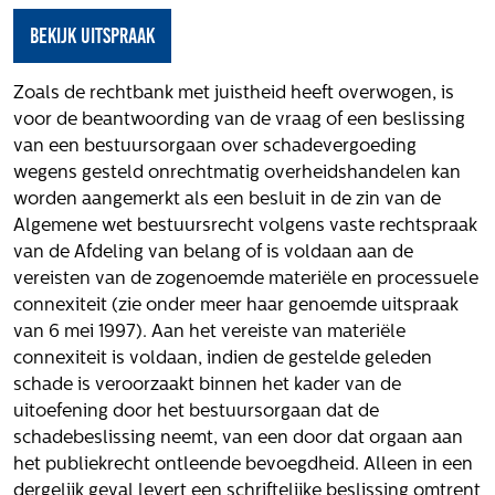
Het verhaal van Gloudemans
bekijk uitspraak
Onze mensen
Werken bij Gloudemans
Zoals de rechtbank met juistheid heeft overwogen, is
Actueel
voor de beantwoording van de vraag of een beslissing
van een bestuursorgaan over schadevergoeding
Nieuws
wegens gesteld onrechtmatig overheidshandelen kan
Blogs
worden aangemerkt als een besluit in de zin van de
Uitspraken
Algemene wet bestuursrecht volgens vaste rechtspraak
van de Afdeling van belang of is voldaan aan de
Werken bij
vereisten van de zogenoemde materiële en processuele
connexiteit (zie onder meer haar genoemde uitspraak
Vacatures
van 6 mei 1997). Aan het vereiste van materiële
Contact
connexiteit is voldaan, indien de gestelde geleden
schade is veroorzaakt binnen het kader van de
Klachten
uitoefening door het bestuursorgaan dat de
Privacyverklaring
schadebeslissing neemt, van een door dat orgaan aan
Proclaimer
het publiekrecht ontleende bevoegdheid. Alleen in een
dergelijk geval levert een schriftelijke beslissing omtrent