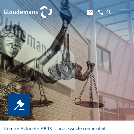
Expertises
Gebiedsontwikkeling
Gebiedseconomie
Grondstrategie en -verwerving
Taxaties overheid
Taxaties zakelijk
Schadevergoedingsrecht
Rentmeesterij
Transities
Aanbesteden en selecteren
Home
»
Actueel
»
ABRS – processuele connexiteit