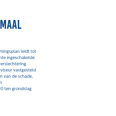
rmaal
rken bij
Contact
ingsplan leidt tot
nte ingeschakelde
atures
Klachten
erslechtering
viseur vastgesteld
Privacyverklaring
n van de schade,
Proclaimer
n
20 ten grondslag