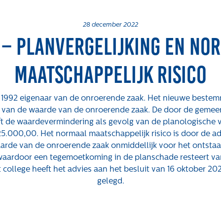
28 december 2022
 – Planvergelijking en no
maatschappelijk risico
Over ons
Actueel
We
s 1992 eigenaar van de onroerende zaak. Het nieuwe bestemm
 van de waarde van de onroerende zaak. De door de gemee
Maatschappelijk
Nieuws
Vac
ft de waardevermindering als gevolg van de planologische v
25.000,00. Het normaal maatschappelijk risico is door de ad
Regeling van
Blogs
arde van de onroerende zaak onmiddellijk voor het ontstaa
Rentmeesters 2020
Uitspraken
waardoor een tegemoetkoming in de planschade resteert va
Klachtenbehandeling
 college heeft het advies aan het besluit van 16 oktober 20
Procedure (KBP)
gelegd.
Het verhaal van
Gloudemans
hte
Onze mensen