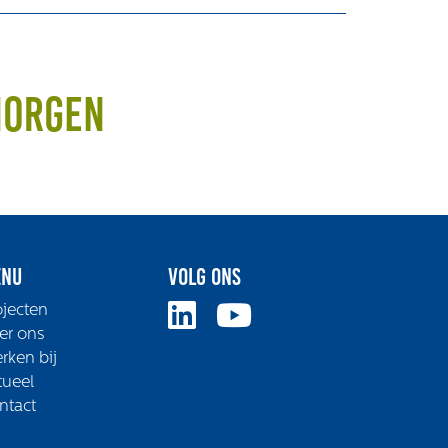
morgen
nu
Volg ons
ojecten
er ons
rken bij
tueel
ntact