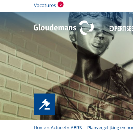
5
Vacatures
Expertise
Home
»
Actueel
»
ABRS – Planvergelijking en nor