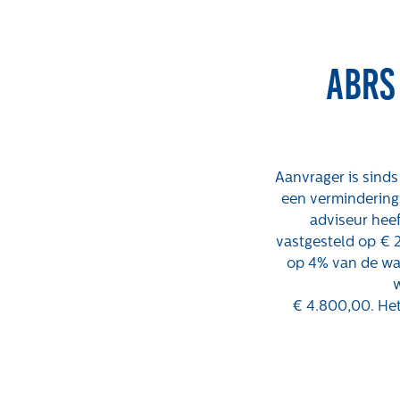
ABRS
Expertises
Projecten
Aanvrager is sind
een vermindering
Gebiedsontwikkeling
Tender-light
adviseur hee
voormalige St.
vastgesteld op € 
Gebiedseconomie
Josefschool in
op 4% van de wa
Grondstrategie en -
Brunssum
verwerving
€ 4.800,00. Het
Tender-light
Taxaties overheid
Amundsenstraat
Taxaties zakelijk
Valkenswaard
Schadevergoedingsrecht
Concurrentiegeric