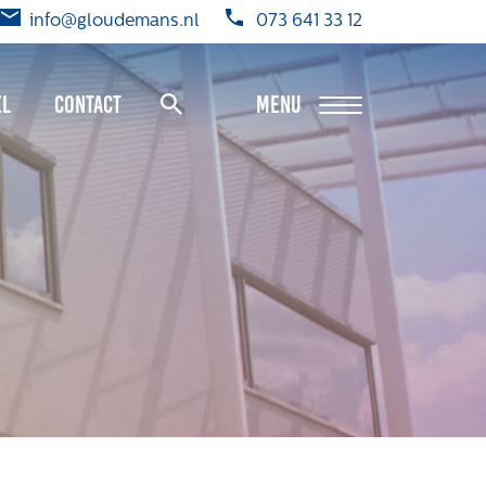
info@gloudemans.nl
073 641 33 12
el
Contact
MENU