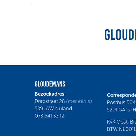
Gloud
Gloudemans
Bezoekadres
Corresponde
Dorpstraat 28
(met één s)
Postbus 504
5391 AW Nuland
5201 GA 's-
073 641 33 12
KvK Oost-Br
BTW NL0011.