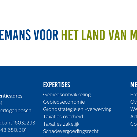
emans voor
het land van 
Expertises
Me
Gebiedsontwikkeling
Pr
ntieadres
Gebiedseconomie
Ov
4
Grondstrategie en -verwerving
We
Hertogenbosch
Taxaties overheid
Ac
abant 16032293
Taxaties zakelijk
Co
48.680.B01
Schadevergoedingsrecht