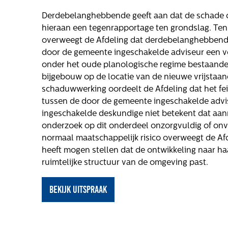
oge
Werken bij
Derdebelanghebbende geeft aan dat de schade do
Gloudemans
hieraan een tegenrapportage ten grondslag. Ten 
overweegt de Afdeling dat derdebelanghebbende
door de gemeente ingeschakelde adviseur een v
onder het oude planologische regime bestaande
bijgebouw op de locatie van de nieuwe vrijstaan
ls
schaduwwerking oordeelt de Afdeling dat het feit
tussen de door de gemeente ingeschakelde adv
ingeschakelde deskundige niet betekent dat aann
onderzoek op dit onderdeel onzorgvuldig of onvo
normaal maatschappelijk risico overweegt de Afd
heeft mogen stellen dat de ontwikkeling naar h
ruimtelijke structuur van de omgeving past.
elling
Bekijk uitspraak