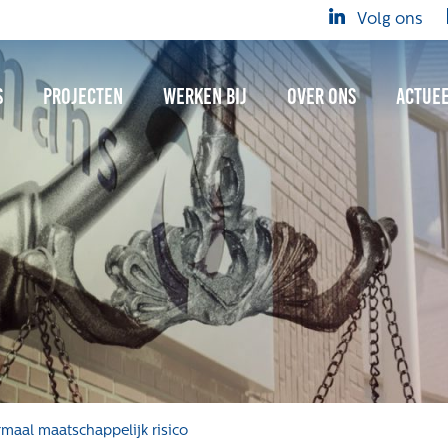
Volg ons
s
Projecten
Werken bij
Over ons
Actue
maal maatschappelijk risico