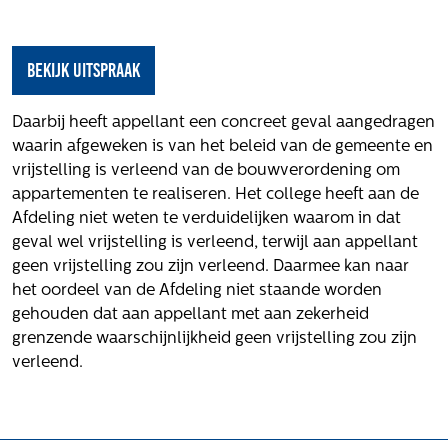
Het verhaal van Gloudemans
Onze mensen
Werken bij Gloudemans
bekijk uitspraak
Actueel
Daarbij heeft appellant een concreet geval aangedragen
Nieuws
waarin afgeweken is van het beleid van de gemeente en
Blogs
vrijstelling is verleend van de bouwverordening om
appartementen te realiseren. Het college heeft aan de
Uitspraken
Afdeling niet weten te verduidelijken waarom in dat
Werken bij
geval wel vrijstelling is verleend, terwijl aan appellant
geen vrijstelling zou zijn verleend. Daarmee kan naar
Vacatures
het oordeel van de Afdeling niet staande worden
gehouden dat aan appellant met aan zekerheid
Contact
grenzende waarschijnlijkheid geen vrijstelling zou zijn
Klachten
verleend.
Privacyverklaring
Proclaimer