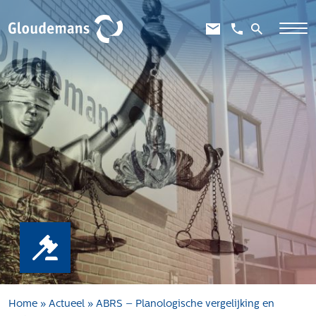
Expertises
Gebiedsontwikkeling
Gebiedseconomie
Grondstrategie en -verwerving
Taxaties overheid
Taxaties zakelijk
Schadevergoedingsrecht
Rentmeesterij
Transities
Aanbesteden en selecteren
Home
»
Actueel
»
ABRS – Planologische vergelijking en