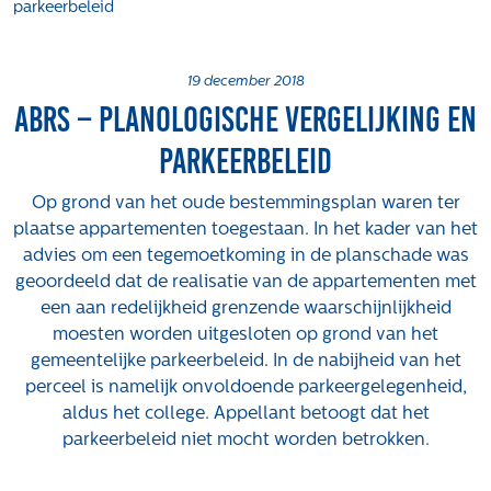
parkeerbeleid
Projecten
Tender-light voormalige St. Josefschool in
Brunssum
19 december 2018
ABRS – Planologische vergelijking en
Tender-light Amundsenstraat Valkenswaard
Concurrentiegerichte dialoog en tenderstrategie
parkeerbeleid
Hoge Woerd in Ewijk
Pachtbeleid gemeente Valkenswaard: duurzame
Op grond van het oude bestemmingsplan waren ter
pacht als instrument voor landbouw- en
plaatse appartementen toegestaan. In het kader van het
watertransitie
advies om een tegemoetkoming in de planschade was
geoordeeld dat de realisatie van de appartementen met
Strategisch grondbeleid als motor voor
een aan redelijkheid grenzende waarschijnlijkheid
woningbouwversnelling Gemeente Vught
moesten worden uitgesloten op grond van het
Over ons
gemeentelijke parkeerbeleid. In de nabijheid van het
perceel is namelijk onvoldoende parkeergelegenheid,
Maatschappelijk
aldus het college. Appellant betoogt dat het
Regeling van Rentmeesters 2020
parkeerbeleid niet mocht worden betrokken.
Klachtenbehandeling Procedure (KBP)