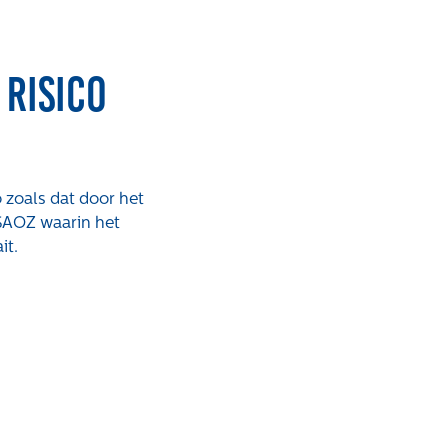
risico
 zoals dat door het
 SAOZ waarin het
rken bij
Contact
it.
atures
Klachten
Privacyverklaring
Proclaimer