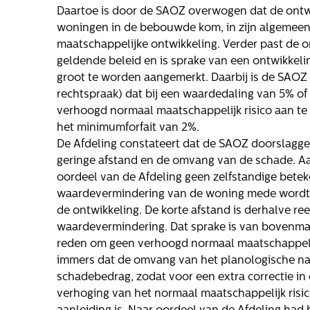
Gloudemans
Daartoe is door de SAOZ overwogen dat de ontwi
hte
woningen in de bebouwde kom, in zijn algemeenh
Onze mensen
maatschappelijke ontwikkeling. Verder past de on
oge
Werken bij
geldende beleid en is sprake van een ontwikkeli
Gloudemans
groot te worden aangemerkt. Daarbij is de SAOZ 
rechtspraak) dat bij een waardedaling van 5% of
verhoogd normaal maatschappelijk risico aan t
het minimumforfait van 2%.
ls
De Afdeling constateert dat de SAOZ doorslagg
geringe afstand en de omvang van de schade. A
oordeel van de Afdeling geen zelfstandige bete
waardevermindering van de woning mede wordt 
de ontwikkeling. De korte afstand is derhalve re
waardevermindering. Dat sprake is van bovenmat
reden om geen verhoogd normaal maatschappelijk
immers dat de omvang van het planologische nad
elling
schadebedrag, zodat voor een extra correctie i
verhoging van het normaal maatschappelijk risi