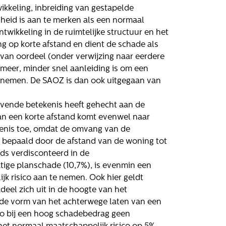
kkeling, inbreiding van gestapelde
eid is aan te merken als een normaal
twikkeling in de ruimtelijke structuur en het
ng op korte afstand en dient de schade als
van oordeel (onder verwijzing naar eerdere
 meer, minder snel aanleiding is om een
e nemen. De SAOZ is dan ook uitgegaan van
evende betekenis heeft gehecht aan de
an een korte afstand komt evenwel naar
kenis toe, omdat de omvang van de
bepaald door de afstand van de woning tot
eds verdisconteerd in de
ige planschade (10,7%), is evenmin een
Volg ons
 risico aan te nemen. Ook hier geldt
eel zich uit in de hoogte van het
n de vorm van het achterwege laten van een
co bij een hoog schadebedrag geen