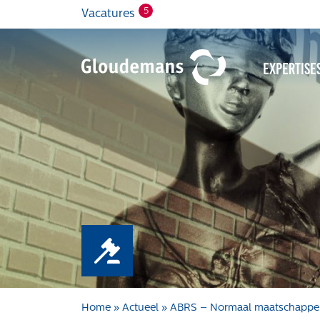
5
Vacatures
Expertise
Home
»
Actueel
»
ABRS – Normaal maatschappelij