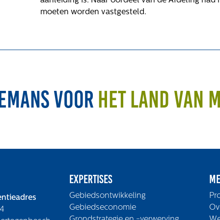
aanleiding is. Naar oordeel van de Afdeling had
moeten worden vastgesteld.
emans voor
het land van 
Expertises
Me
Gebiedsontwikkeling
Pr
ntieadres
Gebiedseconomie
Ov
4
Grondstrategie en -verwerving
We