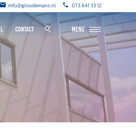
info@gloudemans.nl
073 641 33 12
el
Contact
MENU