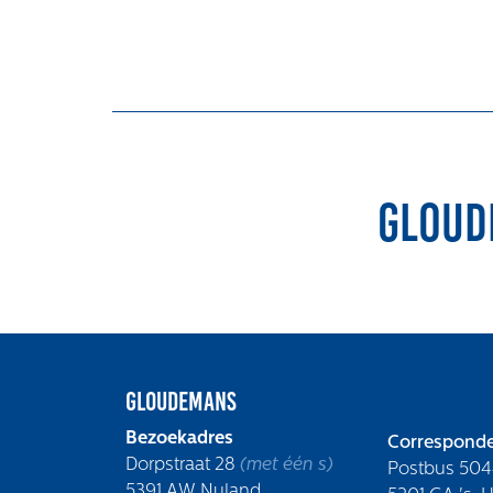
Integrale aanpak gebiedsvisie
Gloud
Gloudemans
Bezoekadres
Corresponde
Dorpstraat 28
(met één s)
Postbus 504
5391 AW Nuland