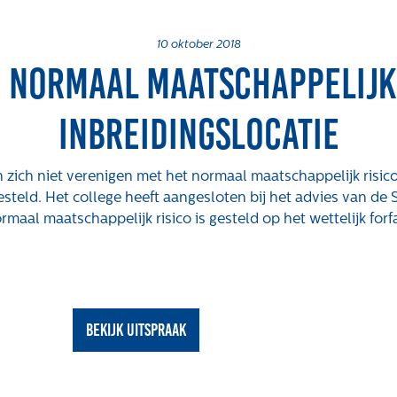
10 oktober 2018
– Normaal maatschappelijk 
inbreidingslocatie
zich niet verenigen met het normaal maatschappelijk risico
gesteld. Het college heeft aangesloten bij het advies van de
Over ons
Actueel
We
rmaal maatschappelijk risico is gesteld op het wettelijk forfa
Maatschappelijk
Nieuws
Vac
Regeling van
Blogs
Rentmeesters 2020
Uitspraken
bekijk uitspraak
Klachtenbehandeling
Procedure (KBP)
Het verhaal van