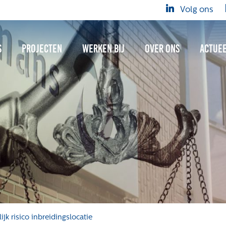
Volg ons
s
Projecten
Werken bij
Over ons
Actue
k risico inbreidingslocatie