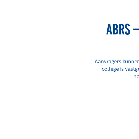
ABRS 
Aanvragers kunnen 
college is vast
Expertises
Projecten
no
Gebiedsontwikkeling
Tender-light
voormalige St.
Gebiedseconomie
Josefschool in
Grondstrategie en -
Brunssum
verwerving
Tender-light
Taxaties overheid
Amundsenstraat
Taxaties zakelijk
Valkenswaard