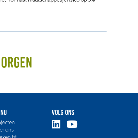
 het normaal maatschappelijk risico op 5%
morgen
nu
Volg ons
ojecten
er ons
rken bij