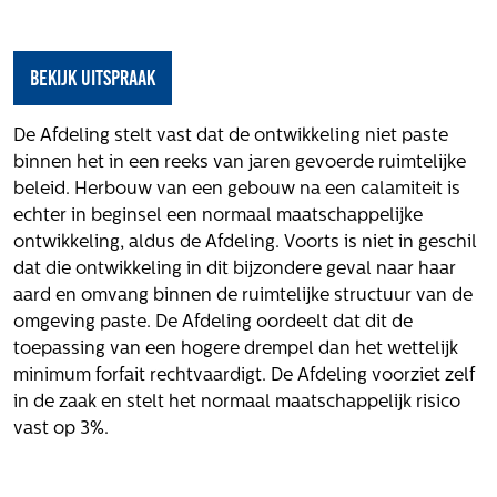
Het verhaal van Gloudemans
Onze mensen
Werken bij Gloudemans
Bekijk uitspraak
Actueel
De Afdeling stelt vast dat de ontwikkeling niet paste
Nieuws
binnen het in een reeks van jaren gevoerde ruimtelijke
Blogs
beleid. Herbouw van een gebouw na een calamiteit is
echter in beginsel een normaal maatschappelijke
Uitspraken
ontwikkeling, aldus de Afdeling. Voorts is niet in geschil
Werken bij
dat die ontwikkeling in dit bijzondere geval naar haar
aard en omvang binnen de ruimtelijke structuur van de
Vacatures
omgeving paste. De Afdeling oordeelt dat dit de
toepassing van een hogere drempel dan het wettelijk
Contact
minimum forfait rechtvaardigt. De Afdeling voorziet zelf
Klachten
in de zaak en stelt het normaal maatschappelijk risico
vast op 3%.
Privacyverklaring
Proclaimer