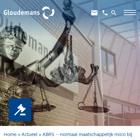
Expertises
Gebiedsontwikkeling
Gebiedseconomie
Grondstrategie en -verwerving
Taxaties overheid
Taxaties zakelijk
Schadevergoedingsrecht
Rentmeesterij
Transities
Aanbesteden en selecteren
Home
»
Actueel
»
ABRS – normaal maatschappelijk risico bij