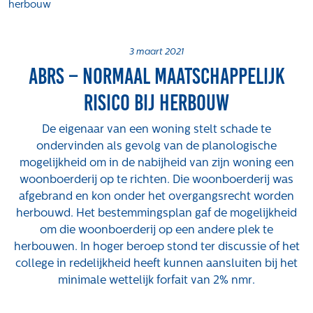
herbouw
Projecten
Tender-light voormalige St. Josefschool in
Brunssum
3 maart 2021
ABRS – normaal maatschappelijk
Tender-light Amundsenstraat Valkenswaard
Concurrentiegerichte dialoog en tenderstrategie
risico bij herbouw
Hoge Woerd in Ewijk
Pachtbeleid gemeente Valkenswaard: duurzame
De eigenaar van een woning stelt schade te
pacht als instrument voor landbouw- en
ondervinden als gevolg van de planologische
watertransitie
mogelijkheid om in de nabijheid van zijn woning een
woonboerderij op te richten. Die woonboerderij was
Strategisch grondbeleid als motor voor
afgebrand en kon onder het overgangsrecht worden
woningbouwversnelling Gemeente Vught
herbouwd. Het bestemmingsplan gaf de mogelijkheid
Over ons
om die woonboerderij op een andere plek te
herbouwen. In hoger beroep stond ter discussie of het
Maatschappelijk
college in redelijkheid heeft kunnen aansluiten bij het
Regeling van Rentmeesters 2020
minimale wettelijk forfait van 2% nmr.
Klachtenbehandeling Procedure (KBP)