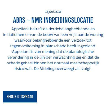
Projecten
Tender-light voormalige St. Josefschool in
13 juni 2018
ABRS – NMR inbreidingslocatie
Brunssum
Tender-light Amundsenstraat Valkenswaard
Appellant betreft de derdebelanghebbende en
Concurrentiegerichte dialoog en tenderstrategie
initiatiefnemer van de bouw van een vrijstaande woning
Hoge Woerd in Ewijk
waarvoor belanghebbende een verzoek tot
Pachtbeleid gemeente Valkenswaard: duurzame
tegemoetkoming in planschade heeft ingediend.
pacht als instrument voor landbouw- en
Appellant is van mening dat de planologische
watertransitie
verandering in de lijn der verwachting lag en dat de
Strategisch grondbeleid als motor voor
schade geheel binnen het normaal maatschappelijk
woningbouwversnelling Gemeente Vught
risico valt. De Afdeling overweegt als volgt.
Over ons
Maatschappelijk
Regeling van Rentmeesters 2020
bekijk uitspraak
Klachtenbehandeling Procedure (KBP)