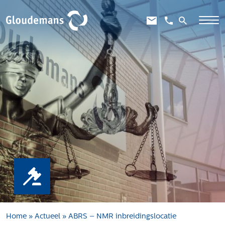
Expertises
Gebiedsontwikkeling
Gebiedseconomie
Grondstrategie en -verwerving
Taxaties overheid
Taxaties zakelijk
Schadevergoedingsrecht
Rentmeesterij
Transities
Aanbesteden en selecteren
Home
»
Actueel
»
ABRS – NMR inbreidingslocatie