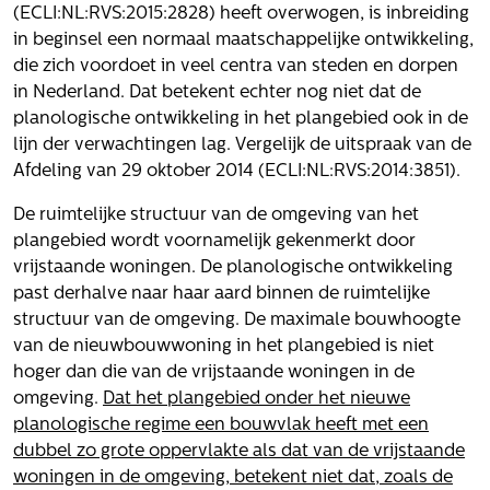
Volg ons
(ECLI:NL:RVS:2015:2828) heeft overwogen, is inbreiding
in beginsel een normaal maatschappelijke ontwikkeling,
die zich voordoet in veel centra van steden en dorpen
in Nederland. Dat betekent echter nog niet dat de
Integrale aanpak gebiedsvisie
planologische ontwikkeling in het plangebied ook in de
lijn der verwachtingen lag. Vergelijk de uitspraak van de
Afdeling van 29 oktober 2014 (ECLI:NL:RVS:2014:3851).
De ruimtelijke structuur van de omgeving van het
plangebied wordt voornamelijk gekenmerkt door
vrijstaande woningen. De planologische ontwikkeling
past derhalve naar haar aard binnen de ruimtelijke
structuur van de omgeving. De maximale bouwhoogte
van de nieuwbouwwoning in het plangebied is niet
hoger dan die van de vrijstaande woningen in de
omgeving.
Dat het plangebied onder het nieuwe
planologische regime een bouwvlak heeft met een
dubbel zo grote oppervlakte als dat van de vrijstaande
woningen in de omgeving, betekent niet dat, zoals de