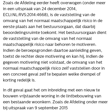
Het verhaal van Gloudemans
Zoals de Afdeling eerder heeft overwogen (onder meer
Onze mensen
in een uitspraak van 24 december 2014,
Werken bij Gloudemans
ECLI:NL:RVS:2014:4668), is de vaststelling van de
omvang van het normaal maatschappelijk risico in de
Actueel
eerste plaats aan het bestuursorgaan, dat daarbij
beoordelingsruimte toekomt. Het bestuursorgaan dient
Nieuws
de vaststelling van de omvang van het normaal
Blogs
maatschappelijk risico naar behoren te motiveren.
Uitspraken
Indien de beroepsgronden daartoe aanleiding geven,
toetst de rechter deze motivering en kan hij, indien de
Werken bij
gegeven motivering niet volstaat, de omvang van het
normaal maatschappelijk risico zelf vaststellen door in
Vacatures
een concreet geval zelf te bepalen welke drempel of
Contact
korting redelijk is.
Klachten
In dit geval gaat het om inbreiding met een nieuw te
Privacyverklaring
bouwen vrijstaande woning in de lintbebouwing van
een bestaande woonkern. Zoals de Afdeling onder meer
Proclaimer
bij uitspraak van 9 september 2015