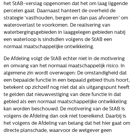
Het verhaal van Gloudemans
het StAB-verslag opgenomen dat het om laag liggende
Onze mensen
percelen gaat. Daarnaast hanteert de overheid de
Werken bij Gloudemans
strategie ‘vasthouden, bergen en dan pas afvoeren’ om
wateroverlast te voorkomen. De realisering van
Actueel
waterbergingsgebieden in laaggelegen gebieden nabij
een waterloop is sindsdien volgens de StAB een
Nieuws
normaal maatschappelijke ontwikkeling.
Blogs
Uitspraken
De Afdeling volgt de StAB echter niet in de motivering
en omvang van het normaal maatschappelijk risico. In
Werken bij
algemene zin wordt overwogen: De omstandigheid dat
een bepaalde functie in een bepaald gebied thuis hoort,
Vacatures
betekent op zichzelf nog niet dat als uitgangspunt heeft
te gelden dat nieuwvestiging van deze functie in dat
Contact
gebied als een normaal maatschappelijke ontwikkeling
Klachten
kan worden beschouwd. De motivering van de StAB is
Privacyverklaring
volgens de Afdeling dan ook niet toereikend. Daarbij is
het volgens de Afdeling van belang dat het hier gaat om
Proclaimer
directe planschade, waarvoor de wetgever geen