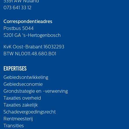
5391 AW Nuland
073 641 33 12
Correspondentieadres
Postbus 5044
5201 GA 's-Hertogenbosch
KvK Oost-Brabant 16032293
BTW NL0011.48.680.B01
Expertises
Gebiedsontwikkeling
Gebiedseconomie
Grondstrategie en -verwerving
Taxaties overheid
Taxaties zakelijk
Schadevergoedingsrecht
Rentmeesterij
Transities