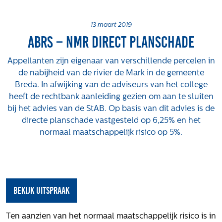
Projecten
Tender-light voormalige St. Josefschool in
13 maart 2019
ABRS – NMR direct planschade
Brunssum
Tender-light Amundsenstraat Valkenswaard
Appellanten zijn eigenaar van verschillende percelen in
Concurrentiegerichte dialoog en tenderstrategie
de nabijheid van de rivier de Mark in de gemeente
Hoge Woerd in Ewijk
Breda. In afwijking van de adviseurs van het college
Pachtbeleid gemeente Valkenswaard: duurzame
heeft de rechtbank aanleiding gezien om aan te sluiten
pacht als instrument voor landbouw- en
bij het advies van de StAB. Op basis van dit advies is de
watertransitie
directe planschade vastgesteld op 6,25% en het
Strategisch grondbeleid als motor voor
normaal maatschappelijk risico op 5%.
woningbouwversnelling Gemeente Vught
Over ons
Maatschappelijk
bekijk uitspraak
Regeling van Rentmeesters 2020
Klachtenbehandeling Procedure (KBP)
Ten aanzien van het normaal maatschappelijk risico is in