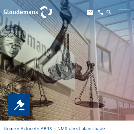
Expertises
Gebiedsontwikkeling
Gebiedseconomie
Grondstrategie en -verwerving
Taxaties overheid
Taxaties zakelijk
Schadevergoedingsrecht
Rentmeesterij
Transities
Aanbesteden en selecteren
Home
»
Actueel
»
ABRS – NMR direct planschade