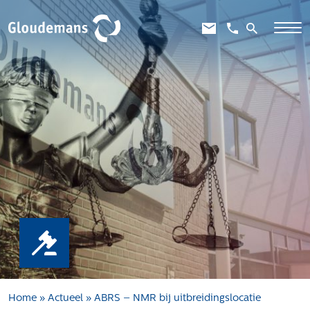
Expertises
Gebiedsontwikkeling
Gebiedseconomie
Grondstrategie en -verwerving
Taxaties overheid
Taxaties zakelijk
Schadevergoedingsrecht
Rentmeesterij
Transities
Aanbesteden en selecteren
Home
»
Actueel
»
ABRS – NMR bij uitbreidingslocatie