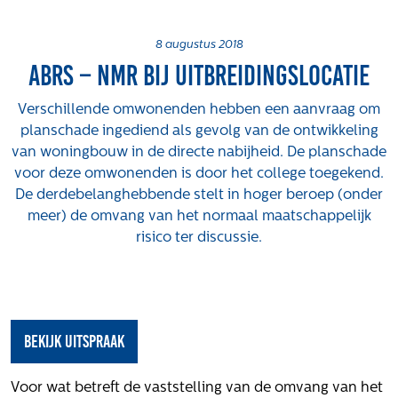
Projecten
Tender-light voormalige St. Josefschool in
8 augustus 2018
ABRS – NMR bij uitbreidingslocatie
Brunssum
Tender-light Amundsenstraat Valkenswaard
Verschillende omwonenden hebben een aanvraag om
Concurrentiegerichte dialoog en tenderstrategie
planschade ingediend als gevolg van de ontwikkeling
Hoge Woerd in Ewijk
van woningbouw in de directe nabijheid. De planschade
Pachtbeleid gemeente Valkenswaard: duurzame
voor deze omwonenden is door het college toegekend.
pacht als instrument voor landbouw- en
De derdebelanghebbende stelt in hoger beroep (onder
watertransitie
meer) de omvang van het normaal maatschappelijk
Strategisch grondbeleid als motor voor
risico ter discussie.
woningbouwversnelling Gemeente Vught
Over ons
Maatschappelijk
bekijk uitspraak
Regeling van Rentmeesters 2020
Klachtenbehandeling Procedure (KBP)
Voor wat betreft de vaststelling van de omvang van het