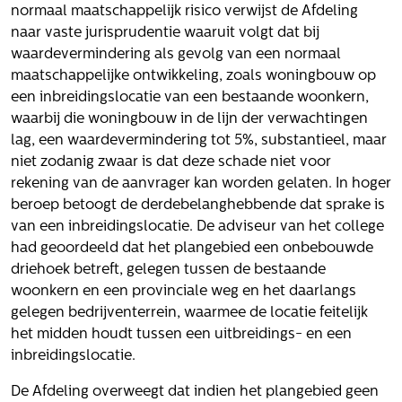
Het verhaal van Gloudemans
normaal maatschappelijk risico verwijst de Afdeling
Onze mensen
naar vaste jurisprudentie waaruit volgt dat bij
Werken bij Gloudemans
waardevermindering als gevolg van een normaal
maatschappelijke ontwikkeling, zoals woningbouw op
Actueel
een inbreidingslocatie van een bestaande woonkern,
waarbij die woningbouw in de lijn der verwachtingen
Nieuws
lag, een waardevermindering tot 5%, substantieel, maar
Blogs
niet zodanig zwaar is dat deze schade niet voor
Uitspraken
rekening van de aanvrager kan worden gelaten. In hoger
beroep betoogt de derdebelanghebbende dat sprake is
Werken bij
van een inbreidingslocatie. De adviseur van het college
had geoordeeld dat het plangebied een onbebouwde
Vacatures
driehoek betreft, gelegen tussen de bestaande
Contact
woonkern en een provinciale weg en het daarlangs
gelegen bedrijventerrein, waarmee de locatie feitelijk
Klachten
het midden houdt tussen een uitbreidings- en een
Privacyverklaring
inbreidingslocatie.
Proclaimer
De Afdeling overweegt dat indien het plangebied geen