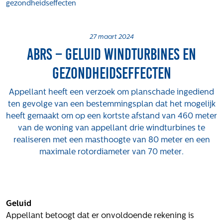
gezondheidseffecten
Projecten
Tender-light voormalige St. Josefschool in
Brunssum
27 maart 2024
ABRS – Geluid windturbines en
Tender-light Amundsenstraat Valkenswaard
Concurrentiegerichte dialoog en tenderstrategie
gezondheidseffecten
Hoge Woerd in Ewijk
Pachtbeleid gemeente Valkenswaard: duurzame
Appellant heeft een verzoek om planschade ingediend
pacht als instrument voor landbouw- en
ten gevolge van een bestemmingsplan dat het mogelijk
watertransitie
heeft gemaakt om op een kortste afstand van 460 meter
van de woning van appellant drie windturbines te
Strategisch grondbeleid als motor voor
realiseren met een masthoogte van 80 meter en een
woningbouwversnelling Gemeente Vught
maximale rotordiameter van 70 meter.
Over ons
Maatschappelijk
Regeling van Rentmeesters 2020
Geluid
Klachtenbehandeling Procedure (KBP)
Appellant betoogt dat er onvoldoende rekening is