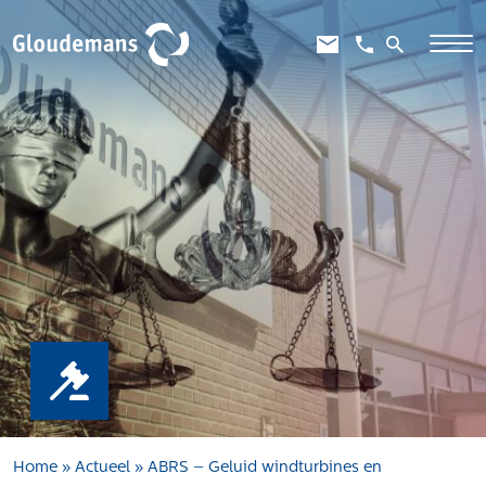
Expertises
Gebiedsontwikkeling
Gebiedseconomie
Grondstrategie en -verwerving
Taxaties overheid
Taxaties zakelijk
Schadevergoedingsrecht
Rentmeesterij
Transities
Aanbesteden en selecteren
Home
»
Actueel
»
ABRS – Geluid windturbines en