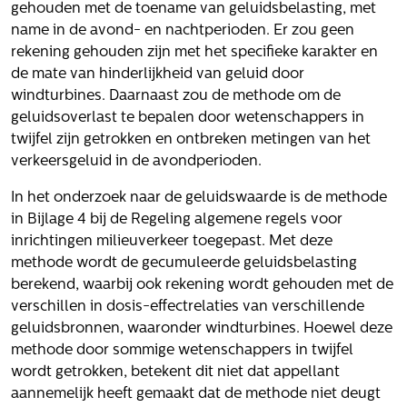
Het verhaal van Gloudemans
gehouden met de toename van geluidsbelasting, met
Onze mensen
name in de avond- en nachtperioden. Er zou geen
Werken bij Gloudemans
rekening gehouden zijn met het specifieke karakter en
de mate van hinderlijkheid van geluid door
Actueel
windturbines. Daarnaast zou de methode om de
geluidsoverlast te bepalen door wetenschappers in
Nieuws
twijfel zijn getrokken en ontbreken metingen van het
Blogs
verkeersgeluid in de avondperioden.
Uitspraken
In het onderzoek naar de geluidswaarde is de methode
Werken bij
in Bijlage 4 bij de Regeling algemene regels voor
inrichtingen milieuverkeer toegepast. Met deze
Vacatures
methode wordt de gecumuleerde geluidsbelasting
berekend, waarbij ook rekening wordt gehouden met de
Contact
verschillen in dosis-effectrelaties van verschillende
Klachten
geluidsbronnen, waaronder windturbines. Hoewel deze
methode door sommige wetenschappers in twijfel
Privacyverklaring
wordt getrokken, betekent dit niet dat appellant
Proclaimer
aannemelijk heeft gemaakt dat de methode niet deugt