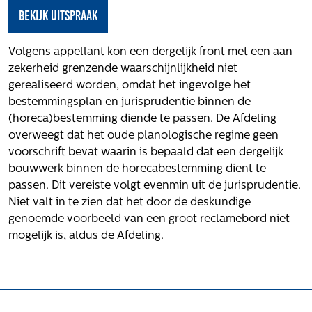
Het verhaal van Gloudemans
bekijk uitspraak
Onze mensen
Werken bij Gloudemans
Volgens appellant kon een dergelijk front met een aan
Actueel
zekerheid grenzende waarschijnlijkheid niet
gerealiseerd worden, omdat het ingevolge het
Nieuws
bestemmingsplan en jurisprudentie binnen de
Blogs
(horeca)bestemming diende te passen. De Afdeling
overweegt dat het oude planologische regime geen
Uitspraken
voorschrift bevat waarin is bepaald dat een dergelijk
Werken bij
bouwwerk binnen de horecabestemming dient te
passen. Dit vereiste volgt evenmin uit de jurisprudentie.
Vacatures
Niet valt in te zien dat het door de deskundige
genoemde voorbeeld van een groot reclamebord niet
Contact
mogelijk is, aldus de Afdeling.
Klachten
Privacyverklaring
Proclaimer