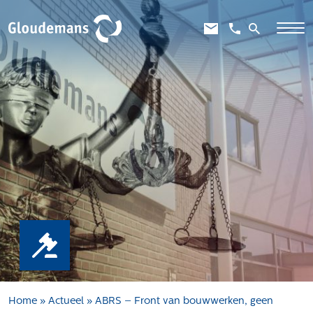
Expertises
Gebiedsontwikkeling
Gebiedseconomie
Grondstrategie en -verwerving
Taxaties overheid
Taxaties zakelijk
Schadevergoedingsrecht
Rentmeesterij
Transities
Aanbesteden en selecteren
Home
»
Actueel
»
ABRS – Front van bouwwerken, geen