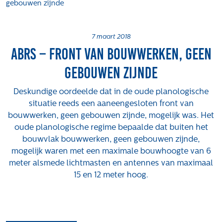
gebouwen zijnde
Projecten
Tender-light voormalige St. Josefschool in
Brunssum
7 maart 2018
ABRS – Front van bouwwerken, geen
Tender-light Amundsenstraat Valkenswaard
Concurrentiegerichte dialoog en tenderstrategie
gebouwen zijnde
Hoge Woerd in Ewijk
Pachtbeleid gemeente Valkenswaard: duurzame
Deskundige oordeelde dat in de oude planologische
pacht als instrument voor landbouw- en
situatie reeds een aaneengesloten front van
watertransitie
bouwwerken, geen gebouwen zijnde, mogelijk was. Het
oude planologische regime bepaalde dat buiten het
Strategisch grondbeleid als motor voor
bouwvlak bouwwerken, geen gebouwen zijnde,
woningbouwversnelling Gemeente Vught
mogelijk waren met een maximale bouwhoogte van 6
Over ons
meter alsmede lichtmasten en antennes van maximaal
15 en 12 meter hoog.
Maatschappelijk
Regeling van Rentmeesters 2020
Klachtenbehandeling Procedure (KBP)