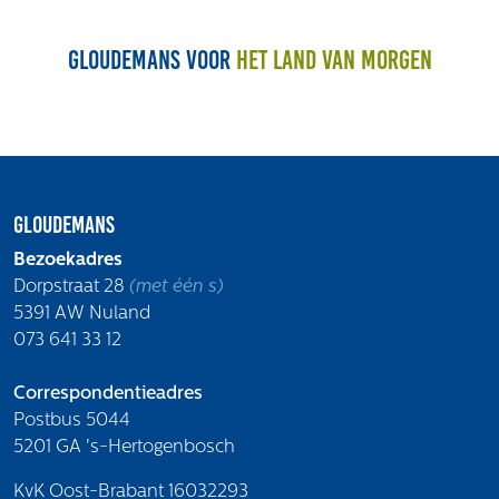
Volg ons
Gloudemans voor
het land van morgen
Integrale aanpak gebiedsvisie
Gloudemans
Bezoekadres
Dorpstraat 28
(met één s)
5391 AW Nuland
073 641 33 12
Correspondentieadres
Postbus 5044
5201 GA 's-Hertogenbosch
KvK Oost-Brabant 16032293