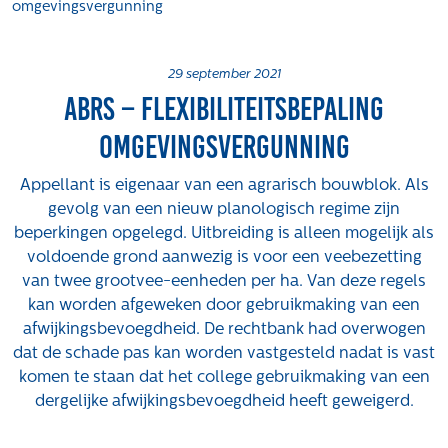
omgevingsvergunning
Projecten
Tender-light voormalige St. Josefschool in
Brunssum
29 september 2021
ABRS – Flexibiliteitsbepaling
Tender-light Amundsenstraat Valkenswaard
Concurrentiegerichte dialoog en tenderstrategie
omgevingsvergunning
Hoge Woerd in Ewijk
Pachtbeleid gemeente Valkenswaard: duurzame
Appellant is eigenaar van een agrarisch bouwblok. Als
pacht als instrument voor landbouw- en
gevolg van een nieuw planologisch regime zijn
watertransitie
beperkingen opgelegd. Uitbreiding is alleen mogelijk als
voldoende grond aanwezig is voor een veebezetting
Strategisch grondbeleid als motor voor
van twee grootvee-eenheden per ha. Van deze regels
woningbouwversnelling Gemeente Vught
kan worden afgeweken door gebruikmaking van een
Over ons
afwijkingsbevoegdheid. De rechtbank had overwogen
dat de schade pas kan worden vastgesteld nadat is vast
Maatschappelijk
komen te staan dat het college gebruikmaking van een
Regeling van Rentmeesters 2020
dergelijke afwijkingsbevoegdheid heeft geweigerd.
Klachtenbehandeling Procedure (KBP)