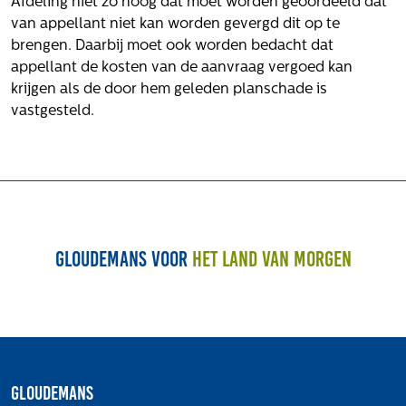
Afdeling niet zo hoog dat moet worden geoordeeld dat
Volg ons
van appellant niet kan worden gevergd dit op te
brengen. Daarbij moet ook worden bedacht dat
appellant de kosten van de aanvraag vergoed kan
krijgen als de door hem geleden planschade is
Integrale aanpak gebiedsvisie
vastgesteld.
Gloudemans voor
het land van morgen
Gloudemans