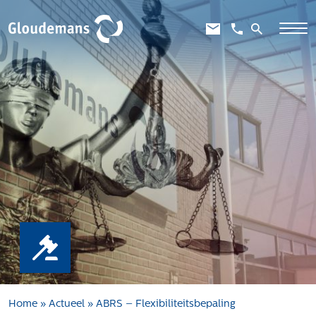
Expertises
Gebiedsontwikkeling
Gebiedseconomie
Grondstrategie en -verwerving
Taxaties overheid
Taxaties zakelijk
Schadevergoedingsrecht
Rentmeesterij
Transities
Aanbesteden en selecteren
Home
»
Actueel
»
ABRS – Flexibiliteitsbepaling