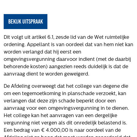
Het verhaal van Gloudemans
Onze mensen
Werken bij Gloudemans
Bekijk uitspraak
Actueel
Dit volgt uit artikel 6.1, zesde lid van de Wet ruimtelijke
Nieuws
ordening. Appellant is van oordeel dat van hem niet kan
Blogs
worden verlangd dat hij eerst een
omgevingsvergunning daarvoor indient (met de daarbij
Uitspraken
behorende kosten) aangezien reeds duidelijk is dat de
Werken bij
aanvraag dient te worden geweigerd.
Vacatures
De Afdeling overweegt dat het college van degene die
om een tegemoetkoming in planschade verzoekt, kan
Contact
verlangen dat deze zijn schade beperkt door een
aanvraag voor een omgevingsvergunning in te dienen.
Klachten
Het college kan het aanvragen van een dergelijke
Privacyverklaring
vergunning niet vergen als dit onredelijk belastend is.
Proclaimer
Een bedrag van € 4.000,00 is naar oordeel van de