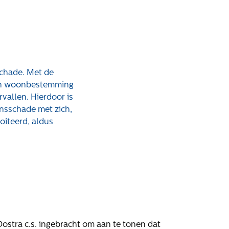
schade. Met de
rken bij
Contact
een woonbestemming
vallen. Hierdoor is
nsschade met zich,
atures
Klachten
oiteerd, aldus
Privacyverklaring
Proclaimer
ostra c.s. ingebracht om aan te tonen dat