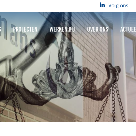
Volg ons
s
Projecten
Werken bij
Over ons
Actue