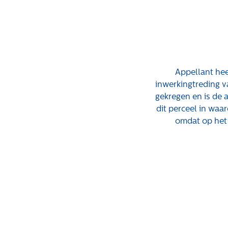
Appellant hee
Expertises
Projecten
inwerkingtreding 
gekregen en is de 
dit perceel in wa
Gebiedsontwikkeling
Tender-light
omdat op het 
voormalige St.
Gebiedseconomie
Josefschool in
Grondstrategie en -
Brunssum
verwerving
Tender-light
Taxaties overheid
Amundsenstraat
Taxaties zakelijk
Valkenswaard
Schadevergoedingsrecht
Concurrentiegeric
dialoog en
Rentmeesterij