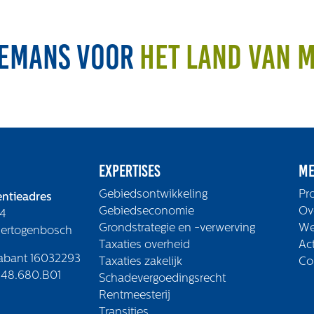
emans voor
het land van 
Expertises
Me
Gebiedsontwikkeling
Pr
ntieadres
Gebiedseconomie
Ov
4
Grondstrategie en -verwerving
We
Hertogenbosch
Taxaties overheid
Ac
abant 16032293
Taxaties zakelijk
Co
48.680.B01
Schadevergoedingsrecht
Rentmeesterij
Transities