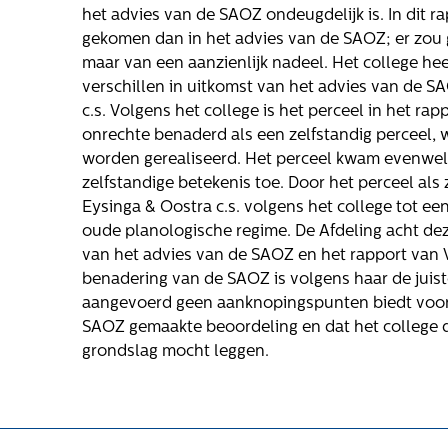
oge
Werken bij
het advies van de SAOZ ondeugdelijk is. In dit r
Gloudemans
gekomen dan in het advies van de SAOZ; er zou 
maar van een aanzienlijk nadeel. Het college he
verschillen in uitkomst van het advies van de S
c.s. Volgens het college is het perceel in het ra
onrechte benaderd als een zelfstandig perceel,
ls
worden gerealiseerd. Het perceel kwam evenwel 
zelfstandige betekenis toe. Door het perceel als 
Eysinga & Oostra c.s. volgens het college tot 
oude planologische regime. De Afdeling acht deze
van het advies van de SAOZ en het rapport van V
benadering van de SAOZ is volgens haar de juist
aangevoerd geen aanknopingspunten biedt voor t
elling
SAOZ gemaakte beoordeling en dat het college d
grondslag mocht leggen.