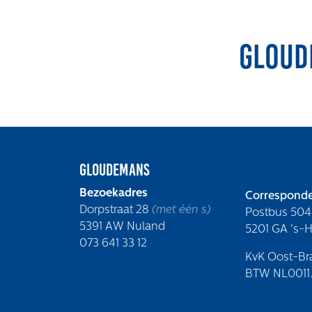
Gloud
Gloudemans
Bezoekadres
Corresponde
Dorpstraat 28
(met één s)
Postbus 504
5391 AW Nuland
5201 GA 's-
073 641 33 12
KvK Oost-Br
BTW NL0011.