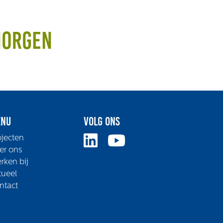
morgen
nu
Volg ons
ojecten
er ons
rken bij
tueel
ntact