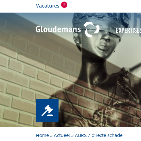
5
Vacatures
Expertise
Home
»
Actueel
»
ABRS / directe schade