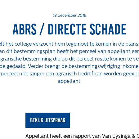
18 december 2019
ABRS / directe schade
ft het college verzocht hem tegemoet te komen in de plan
Over ons
Actueel
We
van dit bestemmingsplan heeft het perceel van appellant 
agrarische bestemming die op dit perceel rustte komen te ver
arde gedaald. Verder brengt de bestemmingswijziging inkome
Maatschappelijk
Nieuws
Vac
perceel niet langer een agrarisch bedrijf kan worden geëxpl
Regeling van
Blogs
appellant.
Rentmeesters 2020
Uitspraken
Klachtenbehandeling
Procedure (KBP)
Het verhaal van
bekijk uitspraak
Gloudemans
hte
Onze mensen
Appellant heeft een rapport van Van Eysinga & O