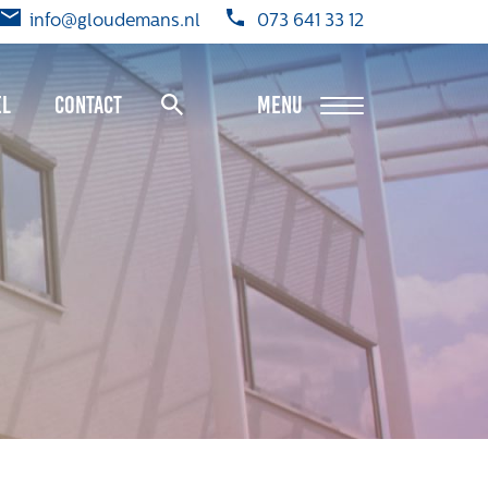
info@gloudemans.nl
073 641 33 12
el
Contact
MENU