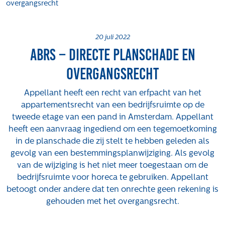
overgangsrecht
Projecten
Tender-light voormalige St. Josefschool in
Brunssum
20 juli 2022
ABRS – Directe planschade en
Tender-light Amundsenstraat Valkenswaard
Concurrentiegerichte dialoog en tenderstrategie
overgangsrecht
Hoge Woerd in Ewijk
Pachtbeleid gemeente Valkenswaard: duurzame
Appellant heeft een recht van erfpacht van het
pacht als instrument voor landbouw- en
appartementsrecht van een bedrijfsruimte op de
watertransitie
tweede etage van een pand in Amsterdam. Appellant
heeft een aanvraag ingediend om een tegemoetkoming
Strategisch grondbeleid als motor voor
in de planschade die zij stelt te hebben geleden als
woningbouwversnelling Gemeente Vught
gevolg van een bestemmingsplanwijziging. Als gevolg
Over ons
van de wijziging is het niet meer toegestaan om de
bedrijfsruimte voor horeca te gebruiken. Appellant
Maatschappelijk
betoogt onder andere dat ten onrechte geen rekening is
Regeling van Rentmeesters 2020
gehouden met het overgangsrecht.
Klachtenbehandeling Procedure (KBP)