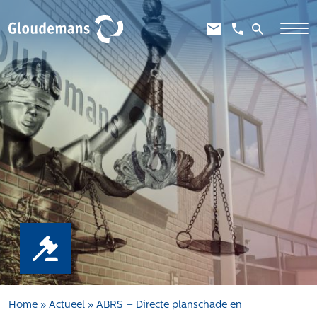
Expertises
Gebiedsontwikkeling
Gebiedseconomie
Grondstrategie en -verwerving
Taxaties overheid
Taxaties zakelijk
Schadevergoedingsrecht
Rentmeesterij
Transities
Aanbesteden en selecteren
Home
»
Actueel
»
ABRS – Directe planschade en