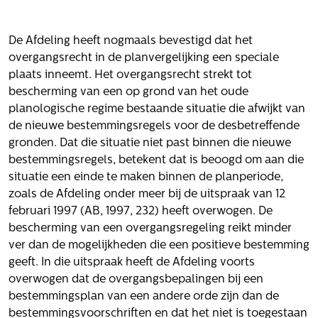
Het verhaal van Gloudemans
Onze mensen
Werken bij Gloudemans
De Afdeling heeft nogmaals bevestigd dat het
overgangsrecht in de planvergelijking een speciale
Actueel
plaats inneemt. Het overgangsrecht strekt tot
bescherming van een op grond van het oude
Nieuws
planologische regime bestaande situatie die afwijkt van
Blogs
de nieuwe bestemmingsregels voor de desbetreffende
Uitspraken
gronden. Dat die situatie niet past binnen die nieuwe
bestemmingsregels, betekent dat is beoogd om aan die
Werken bij
situatie een einde te maken binnen de planperiode,
zoals de Afdeling onder meer bij de uitspraak van 12
Vacatures
februari 1997 (AB, 1997, 232) heeft overwogen. De
Contact
bescherming van een overgangsregeling reikt minder
ver dan de mogelijkheden die een positieve bestemming
Klachten
geeft. In die uitspraak heeft de Afdeling voorts
Privacyverklaring
overwogen dat de overgangsbepalingen bij een
Proclaimer
bestemmingsplan van een andere orde zijn dan de
bestemmingsvoorschriften en dat het niet is toegestaan