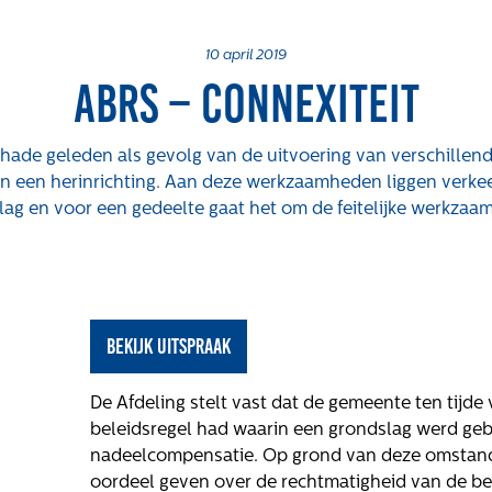
Over ons
Actueel
We
10 april 2019
ABRS – Connexiteit
Maatschappelijk
Nieuws
Vac
Regeling van
Blogs
chade geleden als gevolg van de uitvoering van verschill
Rentmeesters 2020
n een herinrichting. Aan deze werkzaamheden liggen verkee
Uitspraken
lag en voor een gedeelte gaat het om de feitelijke werkzaa
Klachtenbehandeling
Procedure (KBP)
Het verhaal van
Gloudemans
hte
Onze mensen
bekijk uitspraak
oge
Werken bij
Gloudemans
De Afdeling stelt vast dat de gemeente ten tijd
beleidsregel had waarin een grondslag werd ge
nadeelcompensatie. Op grond van deze omstand
oordeel geven over de rechtmatigheid van de be