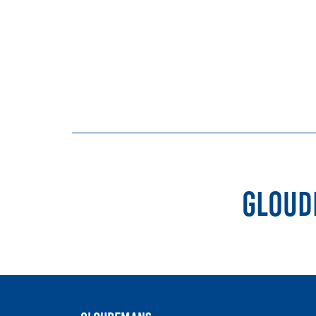
duurzame pacht a
instrument voor
landbouw- en
watertransitie
Strategisch
grondbeleid als
motor voor
woningbouwversn
Gemeente Vught
Gloud
Integrale aanpak gebiedsvisie