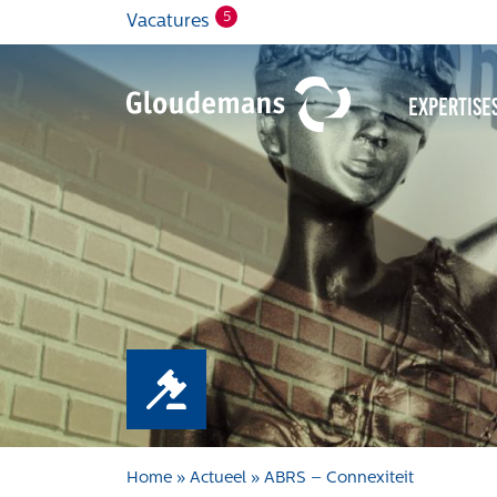
5
Vacatures
Expertise
Home
»
Actueel
»
ABRS – Connexiteit