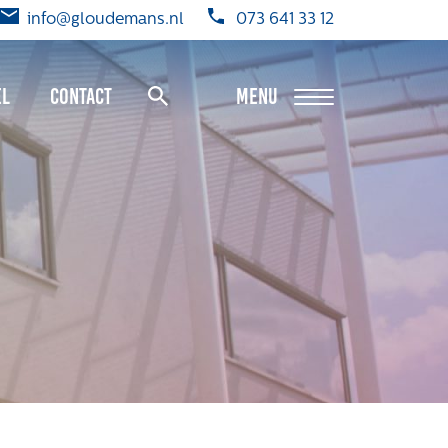
info@gloudemans.nl
073 641 33 12
el
Contact
MENU