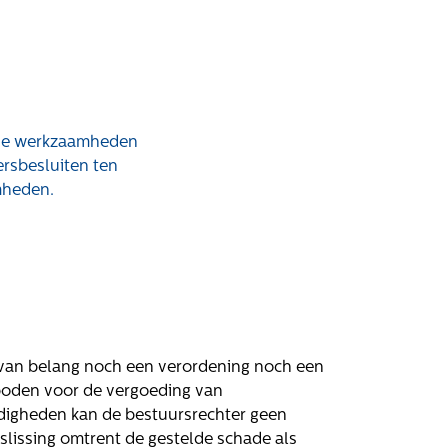
rken bij
Contact
atures
Klachten
Privacyverklaring
ende werkzaamheden
rsbesluiten ten
Proclaimer
mheden.
e van belang noch een verordening noch een
boden voor de vergoeding van
igheden kan de bestuursrechter geen
slissing omtrent de gestelde schade als