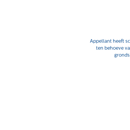
Expertises
Projecten
Gebiedsontwikkeling
Tender-light
voormalige St.
Gebiedseconomie
Appellant heeft s
Josefschool in
ten behoeve va
Grondstrategie en -
Brunssum
gronds
verwerving
Tender-light
Taxaties overheid
Amundsenstraat
Taxaties zakelijk
Valkenswaard
Schadevergoedingsrecht
Concurrentiegeric
dialoog en
Rentmeesterij
tenderstrategie H
Transities
Woerd in Ewijk
Aanbesteden en
Pachtbeleid
selecteren
gemeente
Valkenswaard: