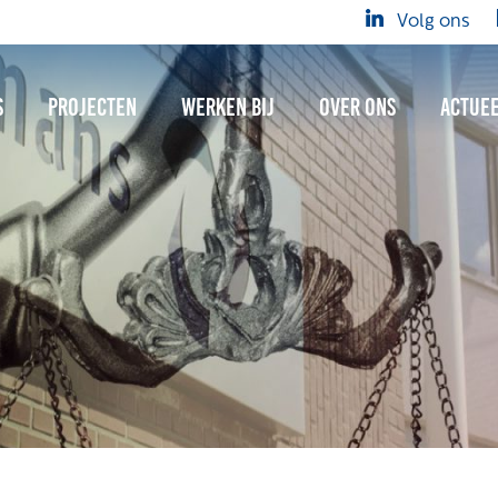
Volg ons
s
Projecten
Werken bij
Over ons
Actue