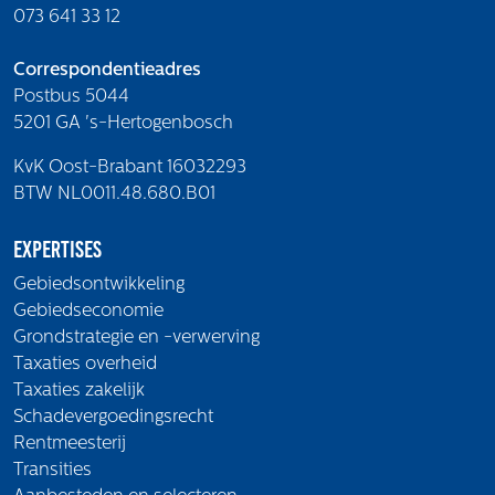
Volg ons
073 641 33 12
Correspondentieadres
Postbus 5044
Integrale aanpak gebiedsvisie
5201 GA 's-Hertogenbosch
KvK Oost-Brabant 16032293
BTW NL0011.48.680.B01
Expertises
Gebiedsontwikkeling
Gebiedseconomie
Grondstrategie en -verwerving
Taxaties overheid
Taxaties zakelijk
Schadevergoedingsrecht
Rentmeesterij
Transities