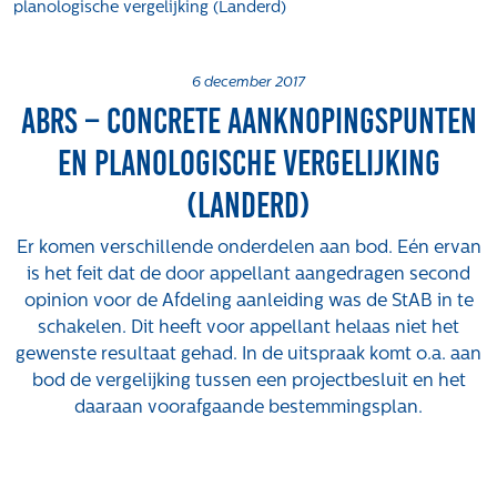
planologische vergelijking (Landerd)
Projecten
Tender-light voormalige St. Josefschool in
Brunssum
6 december 2017
ABRS – concrete aanknopingspunten
Tender-light Amundsenstraat Valkenswaard
Concurrentiegerichte dialoog en tenderstrategie
en planologische vergelijking
Hoge Woerd in Ewijk
(Landerd)
Pachtbeleid gemeente Valkenswaard: duurzame
pacht als instrument voor landbouw- en
Er komen verschillende onderdelen aan bod. Eén ervan
watertransitie
is het feit dat de door appellant aangedragen second
Strategisch grondbeleid als motor voor
opinion voor de Afdeling aanleiding was de StAB in te
woningbouwversnelling Gemeente Vught
schakelen. Dit heeft voor appellant helaas niet het
gewenste resultaat gehad. In de uitspraak komt o.a. aan
Over ons
bod de vergelijking tussen een projectbesluit en het
Maatschappelijk
daaraan voorafgaande bestemmingsplan.
Regeling van Rentmeesters 2020
Klachtenbehandeling Procedure (KBP)