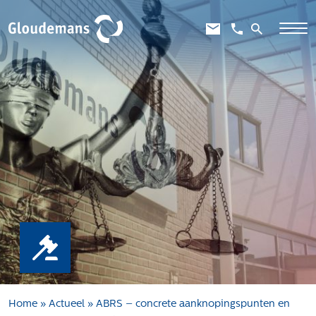
Expertises
Gebiedsontwikkeling
Gebiedseconomie
Grondstrategie en -verwerving
Taxaties overheid
Taxaties zakelijk
Schadevergoedingsrecht
Rentmeesterij
Transities
Aanbesteden en selecteren
Home
»
Actueel
»
ABRS – concrete aanknopingspunten en