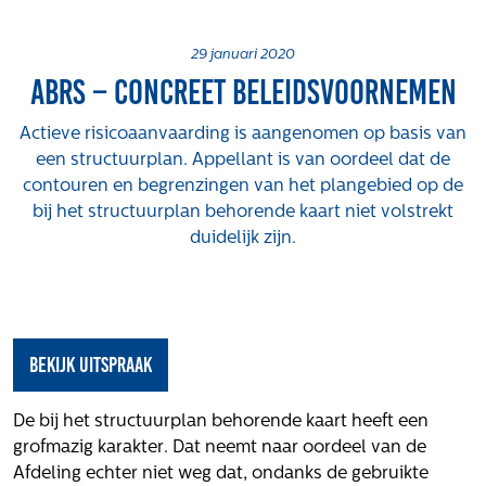
Projecten
Tender-light voormalige St. Josefschool in
29 januari 2020
ABRS – Concreet beleidsvoornemen
Brunssum
Tender-light Amundsenstraat Valkenswaard
Actieve risicoaanvaarding is aangenomen op basis van
Concurrentiegerichte dialoog en tenderstrategie
een structuurplan. Appellant is van oordeel dat de
Hoge Woerd in Ewijk
contouren en begrenzingen van het plangebied op de
Pachtbeleid gemeente Valkenswaard: duurzame
bij het structuurplan behorende kaart niet volstrekt
pacht als instrument voor landbouw- en
duidelijk zijn.
watertransitie
Strategisch grondbeleid als motor voor
woningbouwversnelling Gemeente Vught
Over ons
Bekijk uitspraak
Maatschappelijk
De bij het structuurplan behorende kaart heeft een
Regeling van Rentmeesters 2020
grofmazig karakter. Dat neemt naar oordeel van de
Klachtenbehandeling Procedure (KBP)
Afdeling echter niet weg dat, ondanks de gebruikte