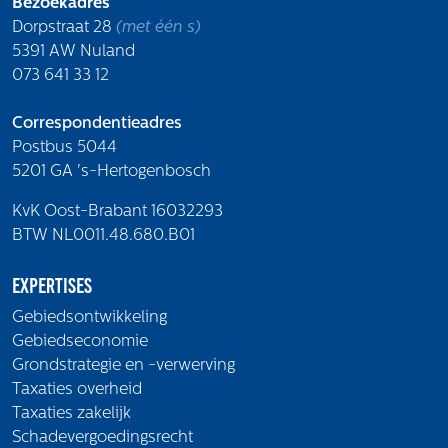
Bezoekadres
Volg ons
Dorpstraat 28
(met één s)
5391 AW Nuland
073 641 33 12
Integrale aanpak gebiedsvisie
Correspondentieadres
Postbus 5044
5201 GA 's-Hertogenbosch
KvK Oost-Brabant 16032293
BTW NL0011.48.680.B01
Expertises
Gebiedsontwikkeling
Gebiedseconomie
Grondstrategie en -verwerving
Taxaties overheid
Taxaties zakelijk
Schadevergoedingsrecht