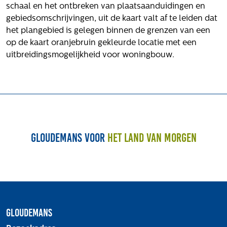
Het verhaal van Gloudemans
schaal en het ontbreken van plaatsaanduidingen en
Onze mensen
gebiedsomschrijvingen, uit de kaart valt af te leiden dat
Werken bij Gloudemans
het plangebied is gelegen binnen de grenzen van een
op de kaart oranjebruin gekleurde locatie met een
Actueel
uitbreidingsmogelijkheid voor woningbouw.
Nieuws
Blogs
Uitspraken
Werken bij
Gloudemans voor
het land van morgen
Vacatures
Contact
Klachten
Privacyverklaring
Gloudemans
Proclaimer