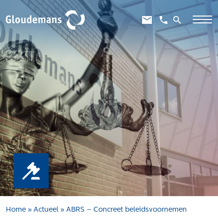
Expertises
Gebiedsontwikkeling
Gebiedseconomie
Grondstrategie en -verwerving
Taxaties overheid
Taxaties zakelijk
Schadevergoedingsrecht
Rentmeesterij
Transities
Aanbesteden en selecteren
Home
»
Actueel
»
ABRS – Concreet beleidsvoornemen