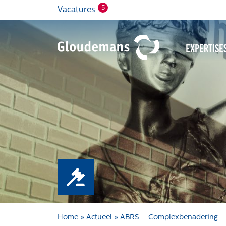
5
Vacatures
Expertise
Home
»
Actueel
»
ABRS – Complexbenadering