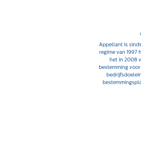
Appellant is sind
regime van 1997 
het in 2008 
bestemming voor 
bedrijfsdoelei
bestemmingsplan.
Expertises
Projecten
Gebiedsontwikkeling
Tender-light
voormalige St.
Gebiedseconomie
Josefschool in
Grondstrategie en -
Brunssum
verwerving