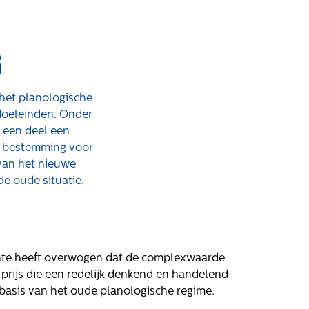
g
 het planologische
doeleinden. Onder
 een deel een
n bestemming voor
 van het nieuwe
de oude situatie.
rken bij
Contact
atures
Klachten
chte heeft overwogen dat de complexwaarde
Privacyverklaring
prijs die een redelijk denkend en handelend
Proclaimer
basis van het oude planologische regime.