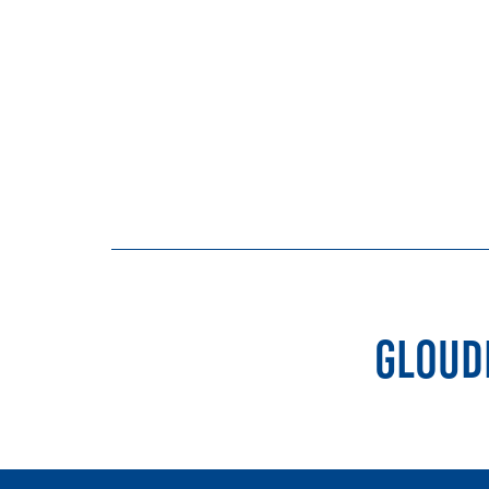
Gemeente Vught
Integrale aanpak gebiedsvisie
Gloud