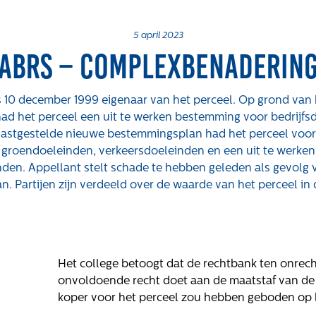
5 april 2023
ABRS – Complexbenaderin
s 10 december 1999 eigenaar van het perceel. Op grond van
had het perceel een uit te werken bestemming voor bedrijfs
vastgestelde nieuwe bestemmingsplan had het perceel voor
groendoeleinden, verkeersdoeleinden en een uit te werke
nden. Appellant stelt schade te hebben geleden als gevolg
 Partijen zijn verdeeld over de waarde van het perceel in 
Over ons
Actueel
We
Maatschappelijk
Nieuws
Vac
Het college betoogt dat de rechtbank ten onre
Regeling van
Blogs
onvoldoende recht doet aan de maatstaf van de 
Rentmeesters 2020
Uitspraken
koper voor het perceel zou hebben geboden op 
Klachtenbehandeling