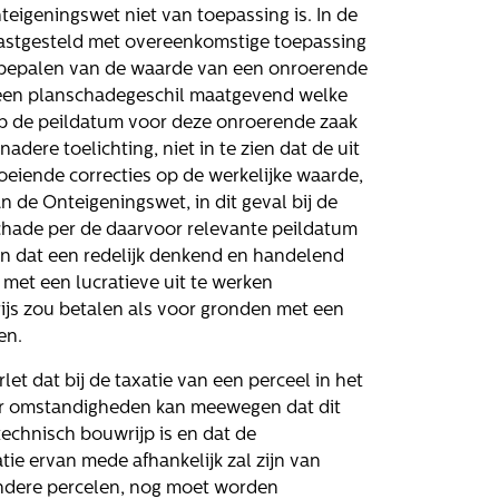
teigeningswet niet van toepassing is. In de
vastgesteld met overeenkomstige toepassing
t bepalen van de waarde van een onroerende
n een planschadegeschil maatgevend welke
op de peildatum voor deze onroerende zaak
dere toelichting, niet in te zien dat de uit
oeiende correcties op de werkelijke waarde,
n de Onteigeningswet, in dit geval bij de
hade per de daarvoor relevante peildatum
en dat een redelijk denkend en handelend
 met een lucratieve uit te werken
ijs zou betalen als voor gronden met een
en.
et dat bij de taxatie van een perceel in het
er omstandigheden kan meewegen dat dit
technisch bouwrijp is en dat de
Volg ons
ie ervan mede afhankelijk zal zijn van
andere percelen, nog moet worden