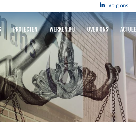
Volg ons
s
Projecten
Werken bij
Over ons
Actue