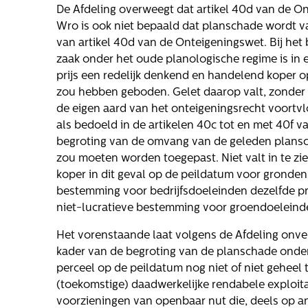
De Afdeling overweegt dat artikel 40d van de On
Procedure (KBP)
Wro is ook niet bepaald dat planschade wordt 
Het verhaal van
van artikel 40d van de Onteigeningswet. Bij he
Gloudemans
zaak onder het oude planologische regime is i
hte
Onze mensen
prijs een redelijk denkend en handelend koper 
zou hebben geboden. Gelet daarop valt, zonder na
oge
Werken bij
de eigen aard van het onteigeningsrecht voortvl
Gloudemans
als bedoeld in de artikelen 40c tot en met 40f va
begroting van de omvang van de geleden plansc
zou moeten worden toegepast. Niet valt in te zi
koper in dit geval op de peildatum voor gronden
ls
bestemming voor bedrijfsdoeleinden dezelfde pr
niet-lucratieve bestemming voor groendoeleind
Het vorenstaande laat volgens de Afdeling onverl
kader van de begroting van de planschade ond
perceel op de peildatum nog niet of niet geheel 
(toekomstige) daadwerkelijke rendabele exploitat
voorzieningen van openbaar nut die, deels op 
elling