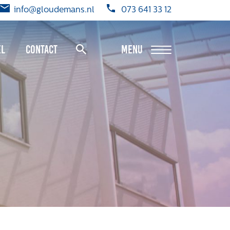
info@gloudemans.nl
073 641 33 12
el
Contact
MENU