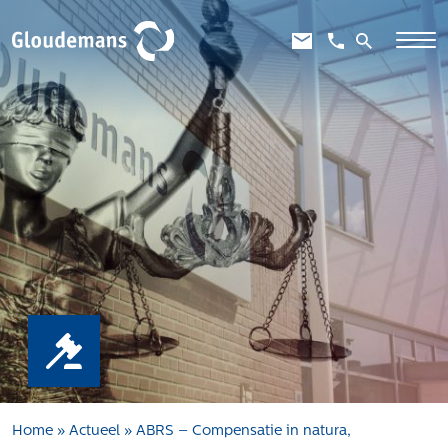
Expertises
Gebiedsontwikkeling
Gebiedseconomie
Grondstrategie en -verwerving
Taxaties overheid
Taxaties zakelijk
Schadevergoedingsrecht
Rentmeesterij
Transities
Aanbesteden en selecteren
Home
»
Actueel
»
ABRS – Compensatie in natura,