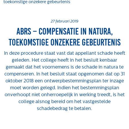
toekomstige onzekere gebeurtenis
Projecten
Tender-light voormalige St. Josefschool in
Brunssum
27 februari 2019
ABRS – Compensatie in natura,
Tender-light Amundsenstraat Valkenswaard
Concurrentiegerichte dialoog en tenderstrategie
toekomstige onzekere gebeurtenis
Hoge Woerd in Ewijk
Pachtbeleid gemeente Valkenswaard: duurzame
In deze procedure staat vast dat appellant schade heeft
pacht als instrument voor landbouw- en
geleden. Het college heeft in het besluit kenbaar
watertransitie
gemaakt dat het voornemens is de schade in natura te
compenseren. In het besluit staat opgenomen dat op 31
Strategisch grondbeleid als motor voor
oktober 2018 een ontwerpbestemmingsplan ter inzage
woningbouwversnelling Gemeente Vught
moet worden gelegd. Indien het bestemmingsplan
Over ons
onverhoopt niet onherroepelijk in werking treedt, is het
college alsnog bereid om het vastgestelde
Maatschappelijk
schadebedrag te betalen.
Regeling van Rentmeesters 2020
Klachtenbehandeling Procedure (KBP)