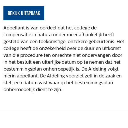
Het verhaal van Gloudemans
Onze mensen
bekijk uitspraak
Werken bij Gloudemans
Actueel
Appellant is van oordeel dat het college de
compensatie in natura onder meer afhankelijk heeft
Nieuws
gesteld van een toekomstige, onzekere gebeurtenis. Het
Blogs
college heeft de onzekerheid over de duur en uitkomst
van die procedure ten onrechte niet ondervangen door
Uitspraken
in het besluit een uiterlijke datum op te nemen dat het
Werken bij
bestemmingsplan onherroepelijk is. De Afdeling volgt
hierin appellant. De Afdeling voorziet zelf in de zaak en
Vacatures
stelt een datum vast waarop het bestemmingsplan
onherroepelijk dient te zijn.
Contact
Klachten
Privacyverklaring
Proclaimer