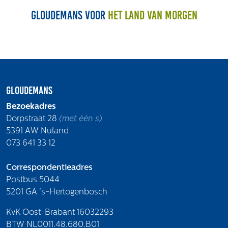
Volg ons
Gloudemans voor
het land van morgen
Integrale aanpak gebiedsvisie
Gloudemans
Bezoekadres
Dorpstraat 28
(met één s)
5391 AW Nuland
073 641 33 12
Correspondentieadres
Postbus 5044
5201 GA 's-Hertogenbosch
KvK Oost-Brabant 16032293
BTW NL0011.48.680.B01